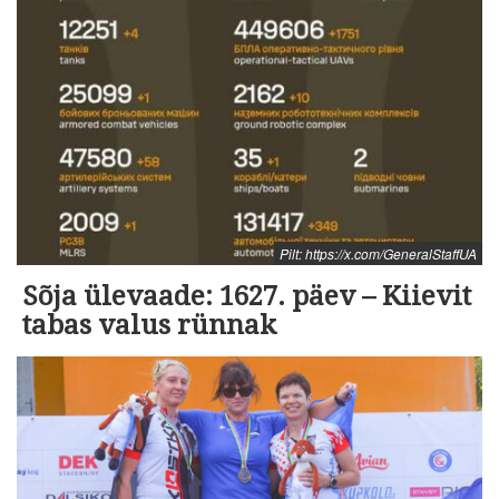
Pilt: https://x.com/GeneralStaffUA
Sõja ülevaade: 1627. päev – Kiievit
tabas valus rünnak