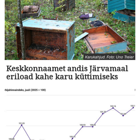
Karukahjud. Foto: Uno Treier
Keskkonnaamet andis Järvamaal
eriload kahe karu küttimiseks