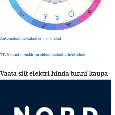
Automaksu kalkulaator – kliki siia!
TTJA must nimekiri probleemsetest ettevõtetest.
Vaata siit elektri hinda tunni kaupa