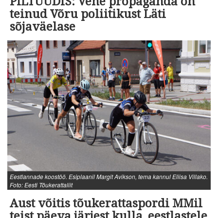
PILTUUDIS: Vene propaganda on
teinud Võru poliitikust Läti
sõjaväelase
Eestlannade koostöö. Esiplaanil Margit Avikson, tema kannul Eliisa Villako.
Foto: Eesti Tõukerattaliit
Aust võitis tõukerattaspordi MMil
teist päeva järjest kulla, eestlastele