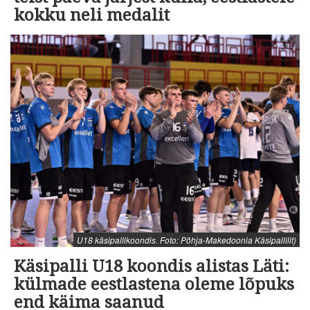
kokku neli medalit
U18 käsipallikoondis. Foto: Põhja-Makedoonia Käsipallilit)
Käsipalli U18 koondis alistas Läti:
külmade eestlastena oleme lõpuks
end käima saanud