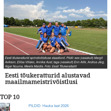
Eesti tõukeratturid sprindivõistluse staadionil. Pildil: ees (vasakult) Margit
Avikson, Eliisa Villako, Annika Aust, taga (vasakult) Enn Allik, Andrus Järg,
Aigar Nuuma, Meelis Maidla. Foto: Eesti Tõukerattaliit
Eesti tõukeratturid alustavad
maailmameistrivõistlusi
TOP 10
PILDID: Hauka laat 2026