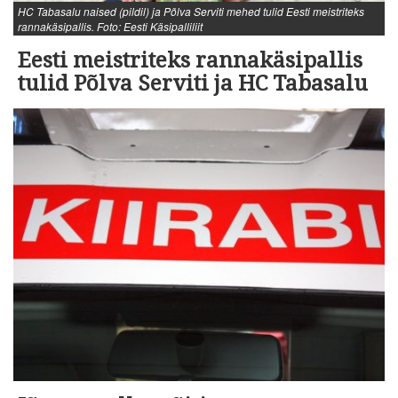
HC Tabasalu naised (pildil) ja Põlva Serviti mehed tulid Eesti meistriteks
rannakäsipallis. Foto: Eesti Käsipalliliit
Eesti meistriteks rannakäsipallis
tulid Põlva Serviti ja HC Tabasalu