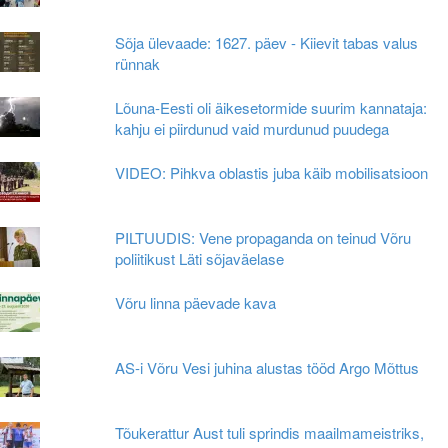
Sõja ülevaade: 1627. päev - Kiievit tabas valus
rünnak
Lõuna-Eesti oli äikesetormide suurim kannataja:
kahju ei piirdunud vaid murdunud puudega
VIDEO: Pihkva oblastis juba käib mobilisatsioon
PILTUUDIS: Vene propaganda on teinud Võru
poliitikust Läti sõjaväelase
Võru linna päevade kava
AS-i Võru Vesi juhina alustas tööd Argo Mõttus
Tõukerattur Aust tuli sprindis maailmameistriks,