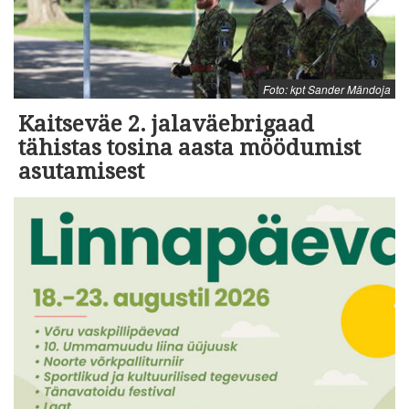
Foto: kpt Sander Mändoja
Kaitseväe 2. jalaväebrigaad
tähistas tosina aasta möödumist
asutamisest