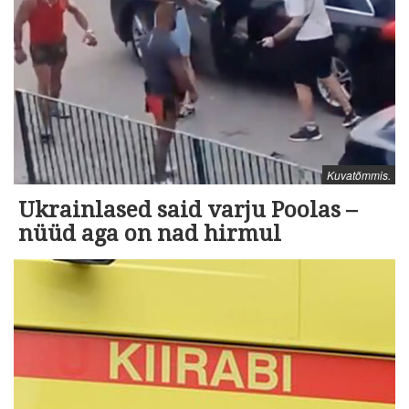
Kuvatõmmis.
Ukrainlased said varju Poolas –
nüüd aga on nad hirmul