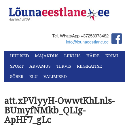
Tel, WhatsApp +37258973482‬
info@lounaeestlane.ee
UUDISED
MAJANDUS
LIIKLUS
HÄIRE
KRIMI
SPORT
ARVAMUS
TERVIS
RIIGIKAITSE
SÕBER
ELU
VALIMISED
att.xPVlyyH-OwwtKhLnls-
BUmyfNMkb_QLIg-
ApHF7_gLc