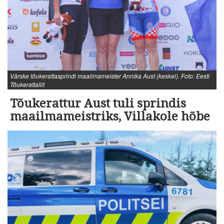
Värske tõukerattasprindi maailmameister Annika Aust (keskel). Foto: Eesti
Tõukerattaliit
Tõukerattur Aust tuli sprindis
maailmameistriks, Villakole hõbe