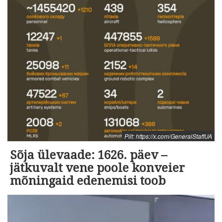
Pilt: https://x.com/GeneralStaffUA
Sõja ülevaade: 1626. päev –
jätkuvalt vene poole konveier
mõningaid edenemisi toob