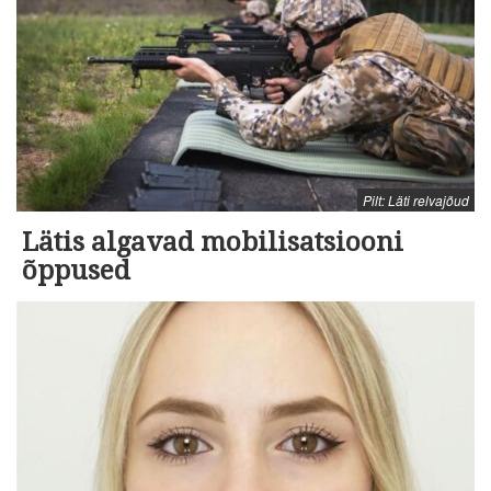
Pilt: Läti relvajõud
Lätis algavad mobilisatsiooni
õppused