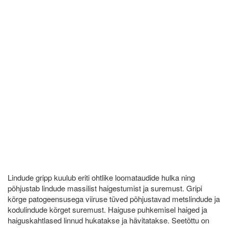
Lindude gripp kuulub eriti ohtlike loomataudide hulka ning
põhjustab lindude massilist haigestumist ja suremust. Gripi
kõrge patogeensusega viiruse tüved põhjustavad metslindude ja
kodulindude kõrget suremust. Haiguse puhkemisel haiged ja
haiguskahtlased linnud hukatakse ja hävitatakse. Seetõttu on