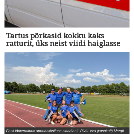
Tartus põrkasid kokku kaks
ratturit, üks neist viidi haiglasse
Eesti tõukeratturid sprindivõistluse staadionil. Pildil: ees (vasakult) Margit