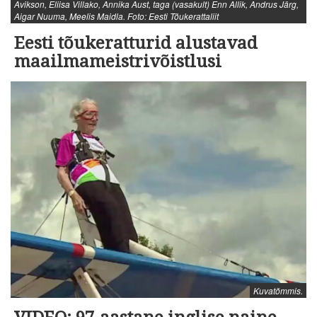
Avikson, Eliisa Villako, Annika Aust, taga (vasakult) Enn Allik, Andrus Järg,
Aigar Nuuma, Meelis Maidla. Foto: Eesti Tõukerattaliit
Eesti tõukeratturid alustavad
maailmameistrivõistlusi
Kuvatõmmis.