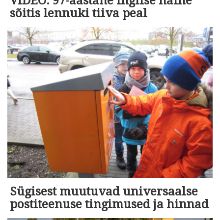
VIDEO: 97-aastane inglise naine
sõitis lennuki tiiva peal
Sügisest muutuvad universaalse
postiteenuse tingimused ja hinnad