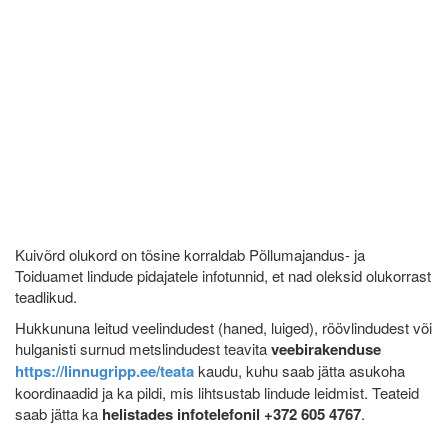
Kuivõrd olukord on tõsine korraldab Põllumajandus- ja
Toiduamet lindude pidajatele infotunnid, et nad oleksid olukorrast
teadlikud.
Hukkununa leitud veelindudest (haned, luiged), röövlindudest või
hulganisti surnud metslindudest teavita
veebirakenduse
https://linnugripp.ee/teata
kaudu, kuhu saab jätta asukoha
koordinaadid ja ka pildi, mis lihtsustab lindude leidmist. Teateid
saab jätta ka
helistades infotelefonil
+372 605 4767
.