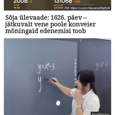
Pilt: https://x.com/GeneralStaffUA
Sõja ülevaade: 1626. päev –
jätkuvalt vene poole konveier
mõningaid edenemisi toob
Kuvatõmmis.