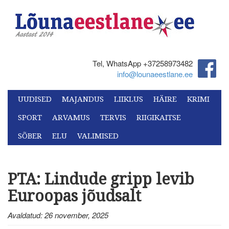
Tel, WhatsApp +37258973482‬
info@lounaeestlane.ee
UUDISED
MAJANDUS
LIIKLUS
HÄIRE
KRIMI
SPORT
ARVAMUS
TERVIS
RIIGIKAITSE
SÕBER
ELU
VALIMISED
PTA: Lindude gripp levib
Euroopas jõudsalt
Avaldatud: 26 november, 2025