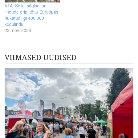
VTA: Sellel sügisel on
lindude gripi tõttu Euroopas
hukatud ligi 400 000
kodulindu
23. nov. 2020
VIIMASED UUDISED