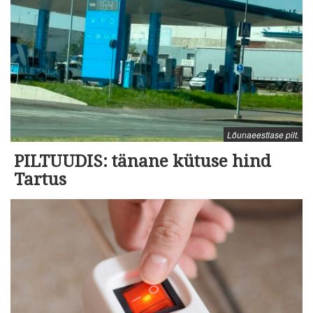
Lõunaeestlase pilt.
PILTUUDIS: tänane kütuse hind
Tartus