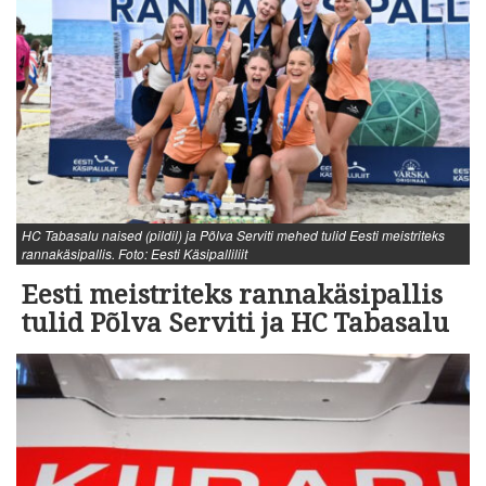
HC Tabasalu naised (pildil) ja Põlva Serviti mehed tulid Eesti meistriteks
rannakäsipallis. Foto: Eesti Käsipalliliit
Eesti meistriteks rannakäsipallis
tulid Põlva Serviti ja HC Tabasalu