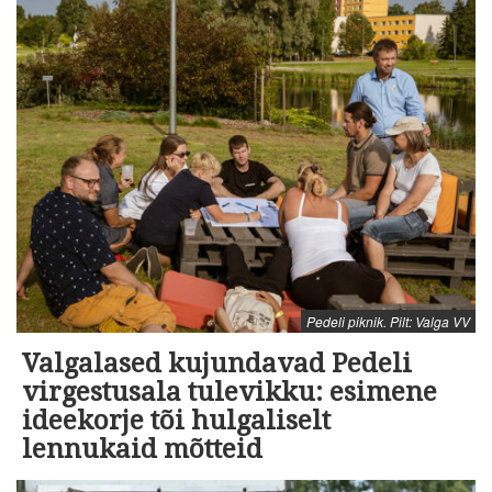
Pedeli piknik. Pilt: Valga VV
Valgalased kujundavad Pedeli
virgestusala tulevikku: esimene
ideekorje tõi hulgaliselt
lennukaid mõtteid