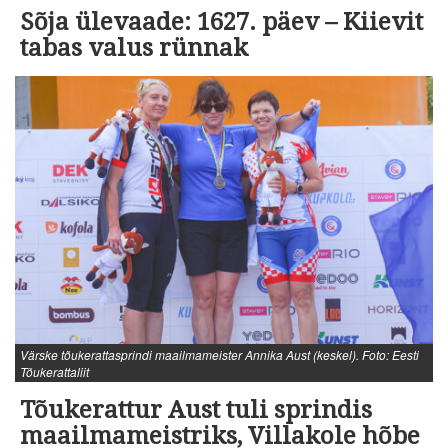
Sõja ülevaade: 1627. päev – Kiievit
tabas valus rünnak
Värske tõukerattasprindi maailmameister Annika Aust (keskel). Foto: Eesti
Tõukerattaliit
Tõukerattur Aust tuli sprindis
maailmameistriks, Villakole hõbe