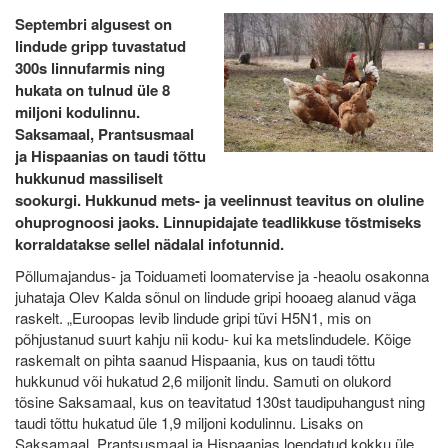
Septembri algusest on
lindude gripp tuvastatud
300s linnufarmis ning
hukata on tulnud üle 8
miljoni kodulinnu.
Saksamaal, Prantsusmaal
ja Hispaanias on taudi tõttu
hukkunud massiliselt
sookurgi. Hukkunud mets- ja veelinnust teavitus on oluline
ohuprognoosi jaoks. Linnupidajate teadlikkuse tõstmiseks
korraldatakse sellel nädalal infotunnid.
Põllumajandus- ja Toiduameti loomatervise ja -heaolu osakonna
juhataja Olev Kalda sõnul on lindude gripi hooaeg alanud väga
raskelt. „Euroopas levib lindude gripi tüvi H5N1, mis on
põhjustanud suurt kahju nii kodu- kui ka metslindudele. Kõige
raskemalt on pihta saanud Hispaania, kus on taudi tõttu
hukkunud või hukatud 2,6 miljonit lindu. Samuti on olukord
tõsine Saksamaal, kus on teavitatud 130st taudipuhangust ning
taudi tõttu hukatud üle 1,9 miljoni kodulinnu. Lisaks on
Saksamaal, Prantsusmaal ja Hispaanias loendatud kokku üle