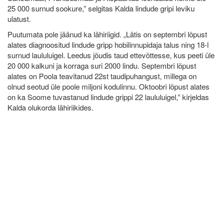
25 000 surnud sookure,” selgitas Kalda lindude gripi leviku
ulatust.
Puutumata pole jäänud ka lähiriigid. „Lätis on septembri lõpust
alates diagnoositud lindude gripp hobilinnupidaja talus ning 18-l
surnud laululuigel. Leedus jõudis taud ettevõttesse, kus peeti üle
20 000 kalkuni ja korraga suri 2000 lindu. Septembri lõpust
alates on Poola teavitanud 22st taudipuhangust, millega on
olnud seotud üle poole miljoni kodulinnu. Oktoobri lõpust alates
on ka Soome tuvastanud lindude grippi 22 laululuigel,” kirjeldas
Kalda olukorda lähiriikides.