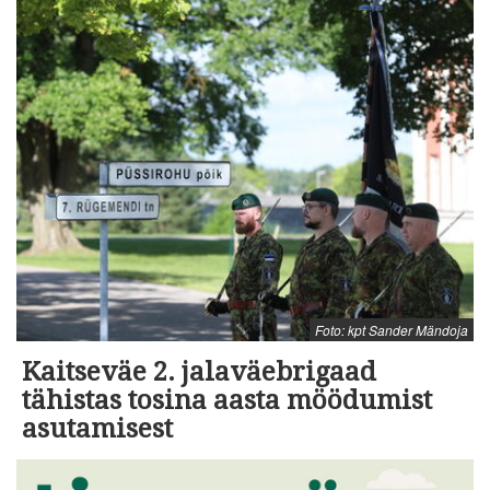
Foto: kpt Sander Mändoja
Kaitseväe 2. jalaväebrigaad
tähistas tosina aasta möödumist
asutamisest