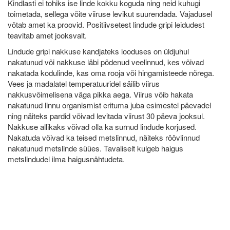
Kindlasti ei tohiks ise linde kokku koguda ning neid kuhugi
toimetada, sellega võite viiruse levikut suurendada. Vajadusel
võtab amet ka proovid. Positiivsetest lindude gripi leidudest
teavitab amet jooksvalt.
Lindude gripi nakkuse kandjateks looduses on üldjuhul
nakatunud või nakkuse läbi põdenud veelinnud, kes võivad
nakatada kodulinde, kas oma rooja või hingamisteede nõrega.
Vees ja madalatel temperatuuridel säilib viirus
nakkusvõimelisena väga pikka aega. Viirus võib hakata
nakatunud linnu organismist erituma juba esimestel päevadel
ning näiteks pardid võivad levitada viirust 30 päeva jooksul.
Nakkuse allikaks võivad olla ka surnud lindude korjused.
Nakatuda võivad ka teised metslinnud, näiteks röövlinnud
nakatunud metslinde süües. Tavaliselt kulgeb haigus
metslindudel ilma haigusnähtudeta.