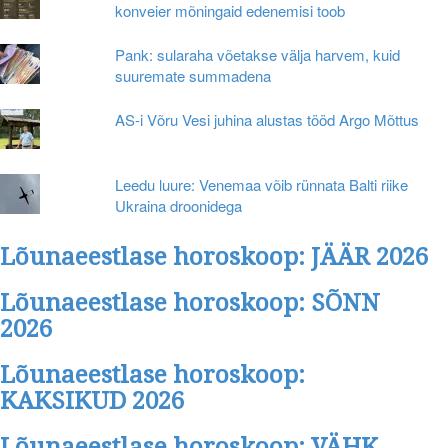
konveier mõningaid edenemisi toob
Pank: sularaha võetakse välja harvem, kuid
suuremate summadena
AS-i Võru Vesi juhina alustas tööd Argo Mõttus
Leedu luure: Venemaa võib rünnata Balti riike
Ukraina droonidega
Lõunaeestlase horoskoop: JÄÄR 2026
Lõunaeestlase horoskoop: SÕNN
2026
Lõunaeestlase horoskoop:
KAKSIKUD 2026
Lõunaeestlase horoskoop: VÄHK