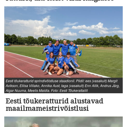
Eesti tõukeratturid sprindivõistluse staadionil. Pildil: ees (vasakult) Margit
Avikson, Eliisa Villako, Annika Aust, taga (vasakult) Enn Allik, Andrus Järg,
Aigar Nuuma, Meelis Maidla. Foto: Eesti Tõukerattaliit
Eesti tõukeratturid alustavad
maailmameistrivõistlusi