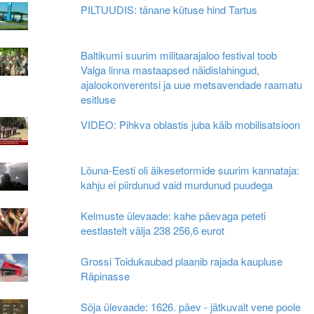
PILTUUDIS: tänane kütuse hind Tartus
Baltikumi suurim militaarajaloo festival toob
Valga linna mastaapsed näidislahingud,
ajalookonverentsi ja uue metsavendade raamatu
esitluse
VIDEO: Pihkva oblastis juba käib mobilisatsioon
Lõuna-Eesti oli äikesetormide suurim kannataja:
kahju ei piirdunud vaid murdunud puudega
Kelmuste ülevaade: kahe päevaga peteti
eestlastelt välja 238 256,6 eurot
Grossi Toidukaubad plaanib rajada kaupluse
Räpinasse
Sõja ülevaade: 1626. päev - jätkuvalt vene poole