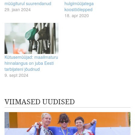
müügiturul suurendanud
hulgimüüjatega
29. jaan 2024
koostöölepped
18. apr 2020
Kütusemüüjad: maailmaturu
hinnalangus on juba Eesti
tarbijateni jõudnud
9. sept 2024
VIIMASED UUDISED