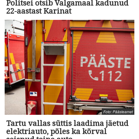
Politsei otsib Valgamaal kadunud
22-aastast Karinat
Foto: Päästeamet
Tartu vallas süttis laadima jäetud
elektriauto, põles ka kõrval