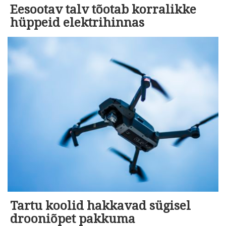
Eesootav talv tõotab korralikke
hüppeid elektrihinnas
Tartu koolid hakkavad sügisel
drooniõpet pakkuma