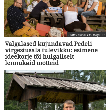
Pedeli piknik. Pilt: Valga VV
Valgalased kujundavad Pedeli
virgestusala tulevikku: esimene
ideekorje tõi hulgaliselt
lennukaid mõtteid