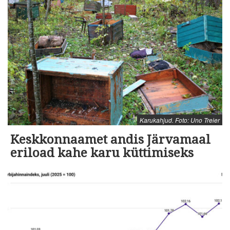
Karukahjud. Foto: Uno Treier
Keskkonnaamet andis Järvamaal
eriload kahe karu küttimiseks