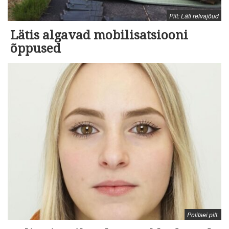
Pilt: Läti relvajõud
Lätis algavad mobilisatsiooni
õppused
Politsei pilt.