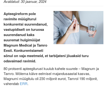
Avaldatud: 30 jaanuar, 2024
Apteegireform pole
ravimite müügiturul
konkurentsi suurendanud,
vastupidiselt on turuosa
suurendanud kaks
suuremat hulgimüüjat
Magnum Medical ja Tamro
Eesti. Konkurentsiameti
sõnul on vaja meetmeid, et tarbijateni jõuaksid turu
odavaimad ravimid.
80 protsenti apteegiturust kuulub kahele suurele – Magnum ja
Tamro. Mõlema käive eelmisel majandusaastal kasvas,
Magnumi müügitulu oli 230 miljonit eurot, Tamrol 190 miljonit,
vahendab
ERR
.