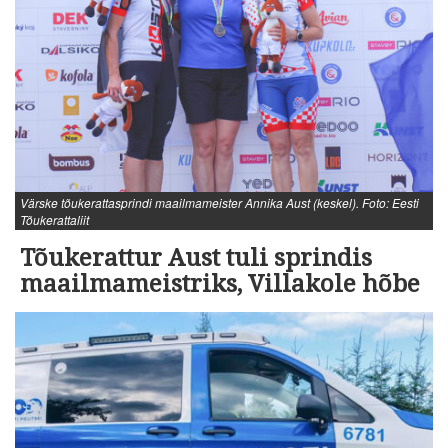
Värske tõukerattasprindi maailmameister Annika Aust (keskel). Foto: Eesti
Tõukerattaliit
Tõukerattur Aust tuli sprindis
maailmameistriks, Villakole hõbe