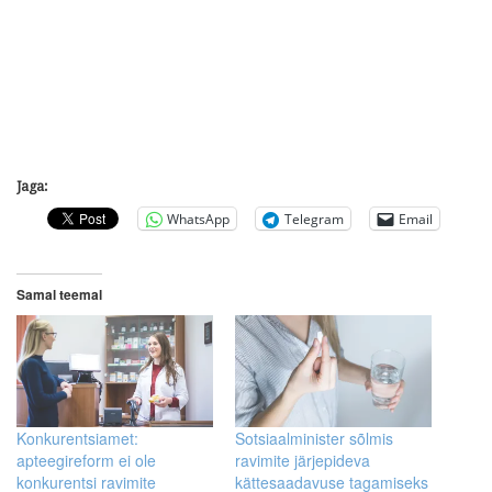
Jaga:
WhatsApp
Telegram
Email
Samal teemal
Konkurentsiamet:
Sotsiaalminister sõlmis
apteegireform ei ole
ravimite järjepideva
konkurentsi ravimite
kättesaadavuse tagamiseks