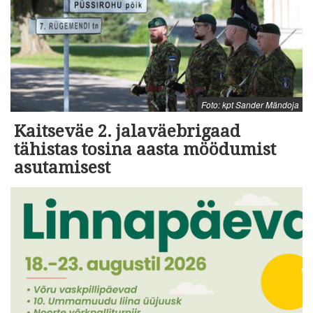
Foto: kpt Sander Mändoja
Kaitseväe 2. jalaväebrigaad
tähistas tosina aasta möödumist
asutamisest