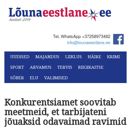
Tel, WhatsApp +37258973482‬
info@lounaeestlane.ee
UUDISED
MAJANDUS
LIIKLUS
HÄIRE
KRIMI
SPORT
ARVAMUS
TERVIS
RIIGIKAITSE
SÕBER
ELU
VALIMISED
Konkurentsiamet soovitab
meetmeid, et tarbijateni
jõuaksid odavaimad ravimid