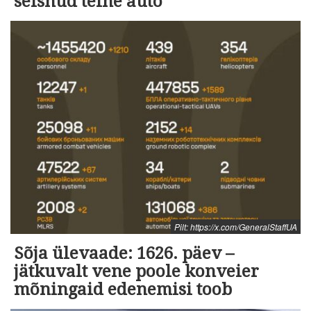
seisnud teine auto
Pilt: https://x.com/GeneralStaffUA
Sõja ülevaade: 1626. päev –
jätkuvalt vene poole konveier
mõningaid edenemisi toob