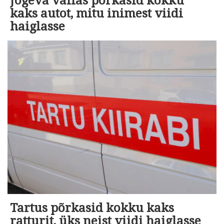
Jõgeva vallas põrkasid kokku
kaks autot, mitu inimest viidi
haiglasse
Tartus põrkasid kokku kaks
ratturit, üks neist viidi haiglasse