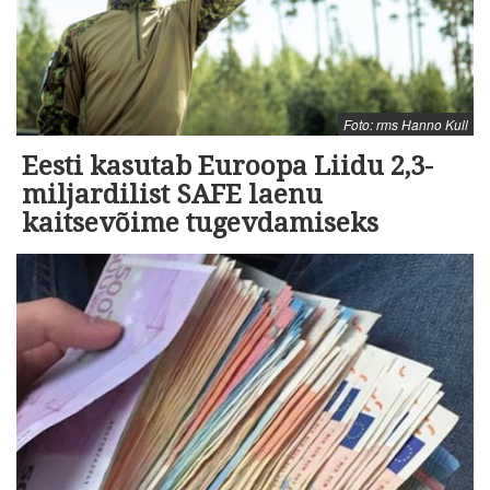
Foto: rms Hanno Kull
Eesti kasutab Euroopa Liidu 2,3-
miljardilist SAFE laenu
kaitsevõime tugevdamiseks