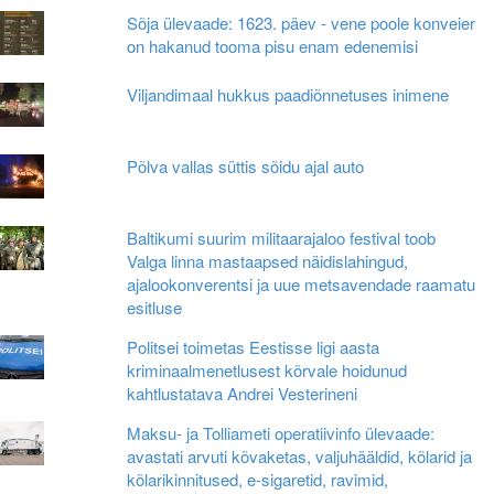
Sõja ülevaade: 1623. päev - vene poole konveier
on hakanud tooma pisu enam edenemisi
Viljandimaal hukkus paadiõnnetuses inimene
Põlva vallas süttis sõidu ajal auto
Baltikumi suurim militaarajaloo festival toob
Valga linna mastaapsed näidislahingud,
ajalookonverentsi ja uue metsavendade raamatu
esitluse
Politsei toimetas Eestisse ligi aasta
kriminaalmenetlusest kõrvale hoidunud
kahtlustatava Andrei Vesterineni
Maksu- ja Tolliameti operatiivinfo ülevaade:
avastati arvuti kõvaketas, valjuhääldid, kõlarid ja
kõlarikinnitused, e-sigaretid, ravimid,