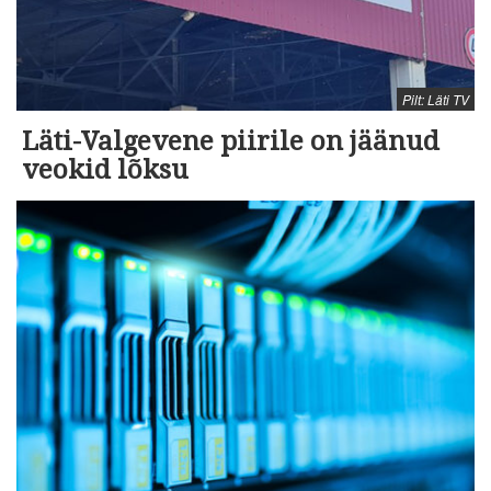
Pilt: Läti TV
Läti-Valgevene piirile on jäänud
veokid lõksu