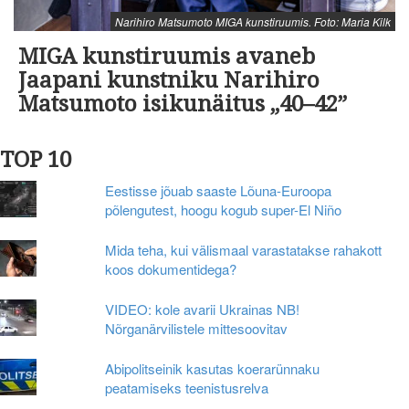
Narihiro Matsumoto MIGA kunstiruumis. Foto: Maria Kilk
MIGA kunstiruumis avaneb
Jaapani kunstniku Narihiro
Matsumoto isikunäitus „40–42”
TOP 10
Eestisse jõuab saaste Lõuna-Euroopa
põlengutest, hoogu kogub super-El Niño
Mida teha, kui välismaal varastatakse rahakott
koos dokumentidega?
VIDEO: kole avarii Ukrainas NB!
Nõrganärvilistele mittesoovitav
Abipolitseinik kasutas koerarünnaku
peatamiseks teenistusrelva