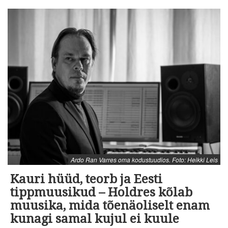
Ardo Ran Varres oma kodustuudios. Foto: Heikki Leis
Kauri hüüd, teorb ja Eesti
tippmuusikud – Holdres kõlab
muusika, mida tõenäoliselt enam
kunagi samal kujul ei kuule