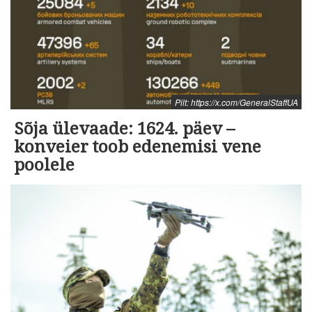
Pilt: https://x.com/GeneralStaffUA
Sõja ülevaade: 1624. päev –
konveier toob edenemisi vene
poolele