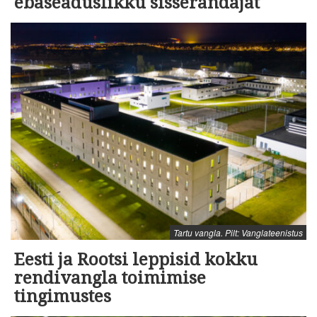
ebaseaduslikku sisserändajat
Tartu vangla. Pilt: Vanglateenistus
Eesti ja Rootsi leppisid kokku
rendivangla toimimise
tingimustes