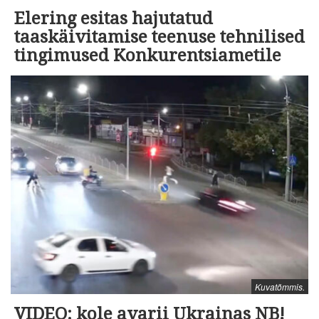
Elering esitas hajutatud
taaskäivitamise teenuse tehnilised
tingimused Konkurentsiametile
Kuvatõmmis.
VIDEO: kole avarii Ukrainas NB!