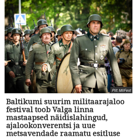
Pilt: MilFest
Baltikumi suurim militaarajaloo
festival toob Valga linna
mastaapsed näidislahingud,
ajalookonverentsi ja uue
metsavendade raamatu esitluse