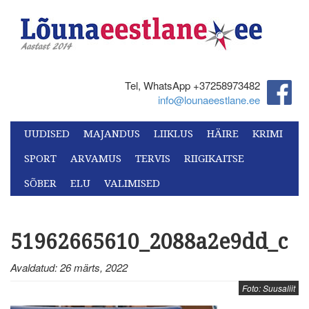
Tel, WhatsApp +37258973482‬
info@lounaeestlane.ee
UUDISED
MAJANDUS
LIIKLUS
HÄIRE
KRIMI
SPORT
ARVAMUS
TERVIS
RIIGIKAITSE
SÕBER
ELU
VALIMISED
51962665610_2088a2e9dd_c
Avaldatud: 26 märts, 2022
Foto: Suusaliit