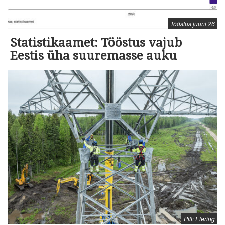
Tööstus juuni 26
Statistikaamet: Tööstus vajub
Eestis üha suuremasse auku
Pilt: Elering