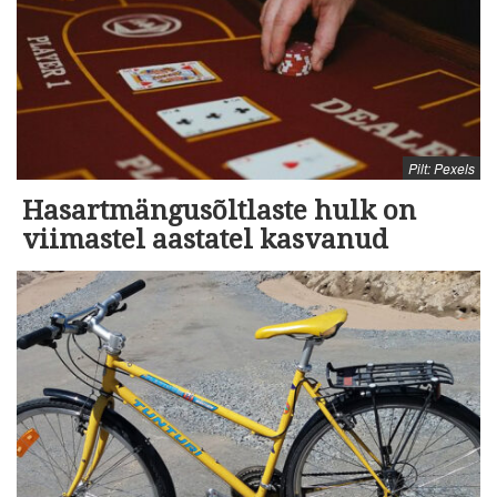
Pilt: Pexels
Hasartmängusõltlaste hulk on
viimastel aastatel kasvanud