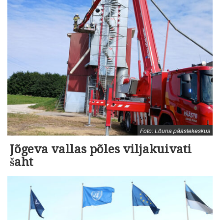
Foto: Lõuna päästekeskus
Jõgeva vallas põles viljakuivati
šaht