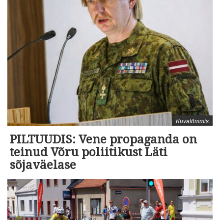
Kuvatõmmis.
PILTUUDIS: Vene propaganda on
teinud Võru poliitikust Läti
sõjaväelase