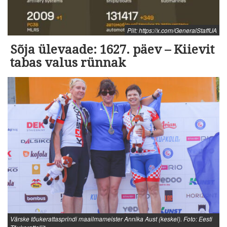
Pilt: https://x.com/GeneralStaffUA
Sõja ülevaade: 1627. päev – Kiievit
tabas valus rünnak
Värske tõukerattasprindi maailmameister Annika Aust (keskel). Foto: Eesti