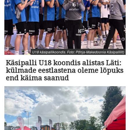
U18 käsipallikoondis. Foto: Põhja-Makedoonia Käsipallilit)
Käsipalli U18 koondis alistas Läti:
külmade eestlastena oleme lõpuks
end käima saanud