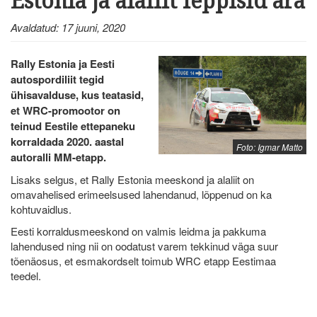
Estonia ja alaliit leppisid ära
Avaldatud: 17 juuni, 2020
Rally Estonia ja Eesti
autospordiliit tegid
ühisavalduse, kus teatasid,
et WRC-promootor on
teinud Eestile ettepaneku
korraldada 2020. aastal
Foto: Igmar Matto
autoralli MM-etapp.
Lisaks selgus, et Rally Estonia meeskond ja alaliit on
omavahelised erimeelsused lahendanud, lõppenud on ka
kohtuvaidlus.
Eesti korraldusmeeskond on valmis leidma ja pakkuma
lahendused ning nii on oodatust varem tekkinud väga suur
tõenäosus, et esmakordselt toimub WRC etapp Eestimaa
teedel.