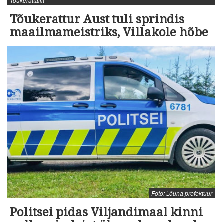
Tõukerattaliit
Tõukerattur Aust tuli sprindis
maailmameistriks, Villakole hõbe
Foto: Lõuna prefektuur
Politsei pidas Viljandimaal kinni