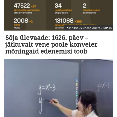
Pilt: https://x.com/GeneralStaffUA
Sõja ülevaade: 1626. päev –
jätkuvalt vene poole konveier
mõningaid edenemisi toob