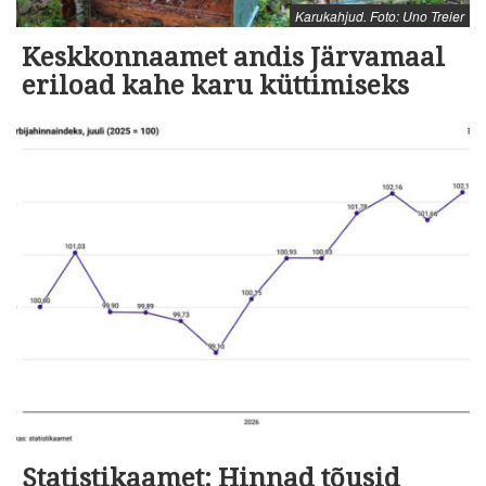
Karukahjud. Foto: Uno Treier
Keskkonnaamet andis Järvamaal
eriload kahe karu küttimiseks
Statistikaamet: Hinnad tõusid