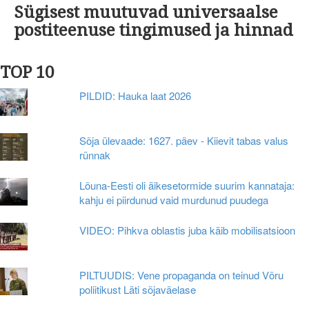
Sügisest muutuvad universaalse
postiteenuse tingimused ja hinnad
TOP 10
PILDID: Hauka laat 2026
Sõja ülevaade: 1627. päev - Kiievit tabas valus
rünnak
Lõuna-Eesti oli äikesetormide suurim kannataja:
kahju ei piirdunud vaid murdunud puudega
VIDEO: Pihkva oblastis juba käib mobilisatsioon
PILTUUDIS: Vene propaganda on teinud Võru
poliitikust Läti sõjaväelase