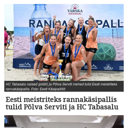
HC Tabasalu naised (pildil) ja Põlva Serviti mehed tulid Eesti meistriteks
rannakäsipallis. Foto: Eesti Käsipalliliit
Eesti meistriteks rannakäsipallis
tulid Põlva Serviti ja HC Tabasalu