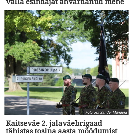
valla esindajat ähvardanud mehe
Foto: kpt Sander Mändoja
Kaitseväe 2. jalaväebrigaad
tähistas tosina aasta möödumist