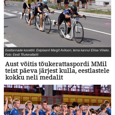
Eestlannade koostöö. Esiplaanil Margit Avikson, tema kannul Eliisa Villako.
Foto: Eesti Tõukerattaliit
Aust võitis tõukerattaspordi MMil
teist päeva järjest kulla, eestlastele
kokku neli medalit