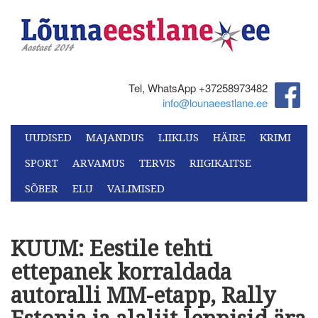
Tel, WhatsApp +37258973482‬
info@lounaeestlane.ee
UUDISED
MAJANDUS
LIIKLUS
HÄIRE
KRIMI
SPORT
ARVAMUS
TERVIS
RIIGIKAITSE
SÕBER
ELU
VALIMISED
KUUM: Eestile tehti
ettepanek korraldada
autoralli MM-etapp, Rally