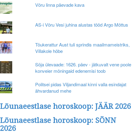
Võru linna päevade kava
AS-i Võru Vesi juhina alustas tööd Argo Mõttus
Tõukerattur Aust tuli sprindis maailmameistriks,
Villakole hõbe
Sõja ülevaade: 1626. päev - jätkuvalt vene poole
konveier mõningaid edenemisi toob
Politsei pidas Viljandimaal kinni valla esindajat
ähvardanud mehe
Lõunaeestlase horoskoop: JÄÄR 2026
Lõunaeestlase horoskoop: SÕNN
2026