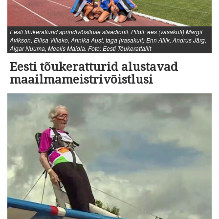
Eesti tõukeratturid sprindivõistluse staadionil. Pildil: ees (vasakult) Margit
Avikson, Eliisa Villako, Annika Aust, taga (vasakult) Enn Allik, Andrus Järg,
Aigar Nuuma, Meelis Maidla. Foto: Eesti Tõukerattaliit
Eesti tõukeratturid alustavad
maailmameistrivõistlusi