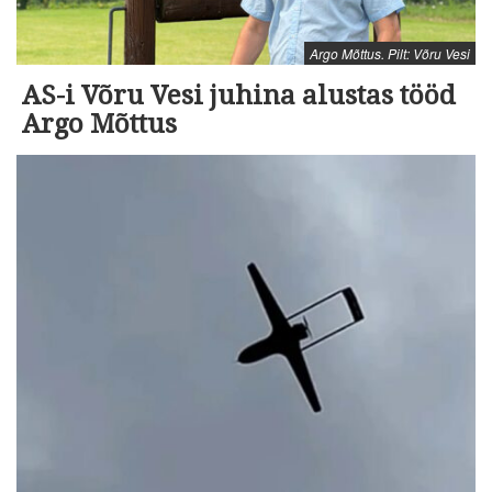
Argo Mõttus. Pilt: Võru Vesi
AS-i Võru Vesi juhina alustas tööd
Argo Mõttus