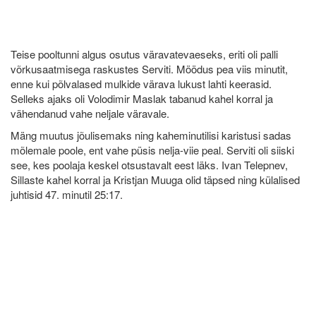
Teise pooltunni algus osutus väravatevaeseks, eriti oli palli
võrkusaatmisega raskustes Serviti. Möödus pea viis minutit,
enne kui põlvalased mulkide värava lukust lahti keerasid.
Selleks ajaks oli Volodimir Maslak tabanud kahel korral ja
vähendanud vahe neljale väravale.
Mäng muutus jõulisemaks ning kaheminutilisi karistusi sadas
mõlemale poole, ent vahe püsis nelja-viie peal. Serviti oli siiski
see, kes poolaja keskel otsustavalt eest läks. Ivan Telepnev,
Sillaste kahel korral ja Kristjan Muuga olid täpsed ning külalised
juhtisid 47. minutil 25:17.