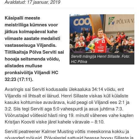
Avaldatud: 17 jaanuar, 2019
Käsipalli meeste
meistriliiga kümnes voor
jätkus kolmapäeval kahe
viimaste aastate medalisti
vastasseisuga Viljandis.
Tiitlikaitsja Põlva Serviti sai
Serviti mängija Henri Sillaste. Foto:
hooaja seitsmenda võidu,
HC Põlva
alistades mulluse
pronksivõitja Viljandi HC
32:23 (17:11).
Avaringis sai Serviti kodusaalis ülekaaluka 34:14 võidu, ent
Viljandis nii lihtsalt ei läinud. Henri Sillaste viskas küll külaliste
kasuks kohtumise avavärava, kuid peagi oli Viljandi ees 2:1 ja
3:2. Siis tegi Serviti aga 5:0 vahespurdi ja asus juhtima 7:3.
Võõrustajad võitlesid hästi ning 19. minutil vähenes vahe kapten
Kristjan Kooviti viske järel kahele väravale – 8:10.
Serviti peatreener Kalmer Musting võttis meeskonna kokku ja
nõuanded mõjusid. Põlvalastel sattusid heasse hoogu Sillaste ja