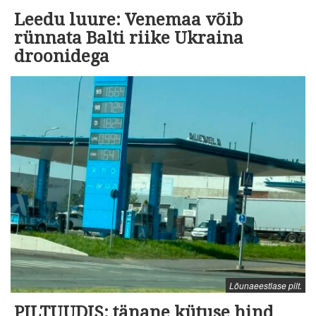
Leedu luure: Venemaa võib
rünnata Balti riike Ukraina
droonidega
Lõunaeestlase pilt.
PILTUUDIS: tänane kütuse hind