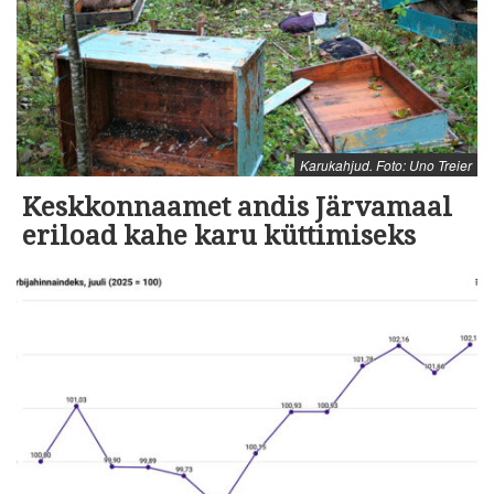
Karukahjud. Foto: Uno Treier
Keskkonnaamet andis Järvamaal
eriload kahe karu küttimiseks