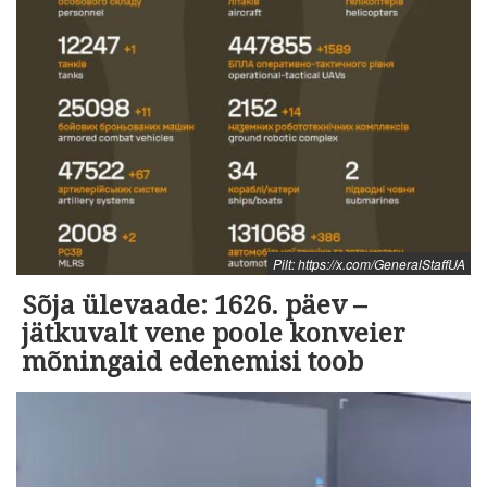
Pilt: https://x.com/GeneralStaffUA
Sõja ülevaade: 1626. päev –
jätkuvalt vene poole konveier
mõningaid edenemisi toob