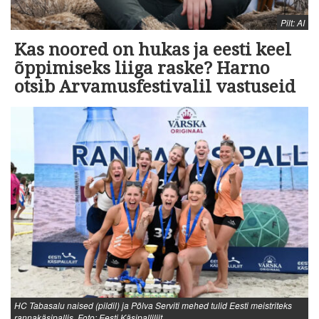
Pilt: AI
Kas noored on hukas ja eesti keel
õppimiseks liiga raske? Harno
otsib Arvamusfestivalil vastuseid
HC Tabasalu naised (pildil) ja Põlva Serviti mehed tulid Eesti meistriteks
rannakäsipallis. Foto: Eesti Käsipalliliit