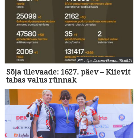
Pilt: https://x.com/GeneralStaffUA
Sõja ülevaade: 1627. päev – Kiievit
tabas valus rünnak