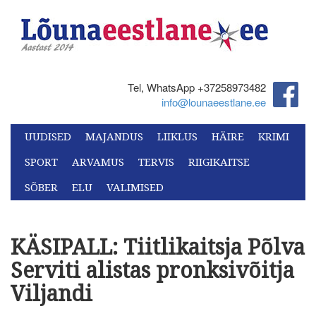
Tel, WhatsApp +37258973482‬
info@lounaeestlane.ee
UUDISED
MAJANDUS
LIIKLUS
HÄIRE
KRIMI
SPORT
ARVAMUS
TERVIS
RIIGIKAITSE
SÕBER
ELU
VALIMISED
KÄSIPALL: Tiitlikaitsja Põlva
Serviti alistas pronksivõitja
Viljandi