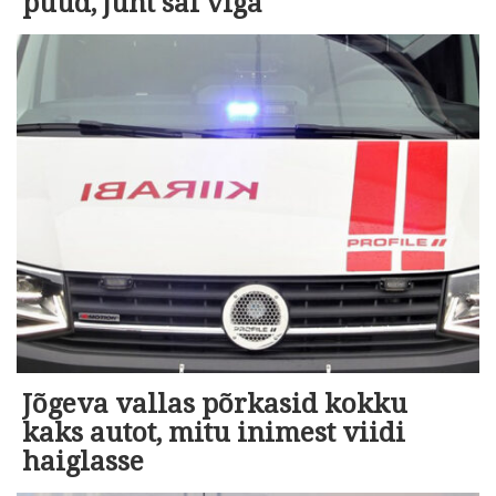
puud, juht sai viga
Jõgeva vallas põrkasid kokku
kaks autot, mitu inimest viidi
haiglasse