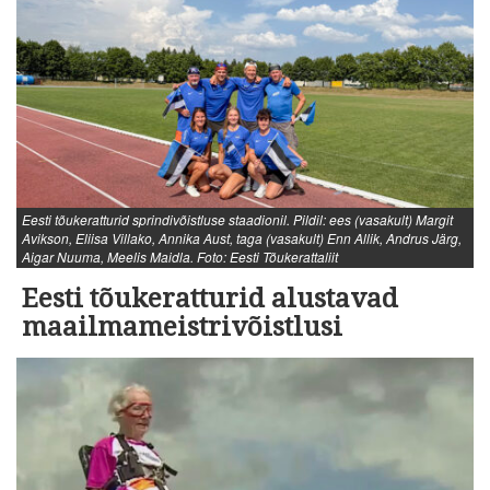
Eesti tõukeratturid sprindivõistluse staadionil. Pildil: ees (vasakult) Margit
Avikson, Eliisa Villako, Annika Aust, taga (vasakult) Enn Allik, Andrus Järg,
Aigar Nuuma, Meelis Maidla. Foto: Eesti Tõukerattaliit
Eesti tõukeratturid alustavad
maailmameistrivõistlusi