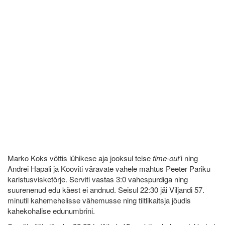
Marko Koks võttis lühikese aja jooksul teise
time-out
’i ning
Andrei Hapali ja Kooviti väravate vahele mahtus Peeter Pariku
karistusvisketõrje. Serviti vastas 3:0 vahespurdiga ning
suurenenud edu käest ei andnud. Seisul 22:30 jäi Viljandi 57.
minutil kahemehelisse vähemusse ning tiitlikaitsja jõudis
kahekohalise edunumbrini.