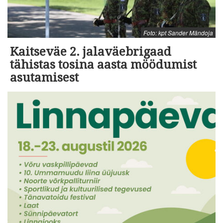
Foto: kpt Sander Mändoja
Kaitseväe 2. jalaväebrigaad
tähistas tosina aasta möödumist
asutamisest