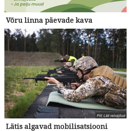
Võru linna päevade kava
Pilt: Läti relvajõud
Lätis algavad mobilisatsiooni