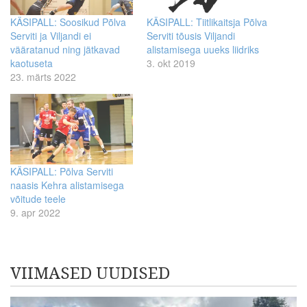
KÄSIPALL: Soosikud Põlva
KÄSIPALL: Tiitlikaitsja Põlva
Serviti ja Viljandi ei
Serviti tõusis Viljandi
vääratanud ning jätkavad
alistamisega uueks liidriks
kaotuseta
3. okt 2019
23. märts 2022
KÄSIPALL: Põlva Serviti
naasis Kehra alistamisega
võitude teele
9. apr 2022
VIIMASED UUDISED