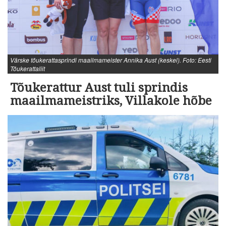
Värske tõukerattasprindi maailmameister Annika Aust (keskel). Foto: Eesti
Tõukerattaliit
Tõukerattur Aust tuli sprindis
maailmameistriks, Villakole hõbe