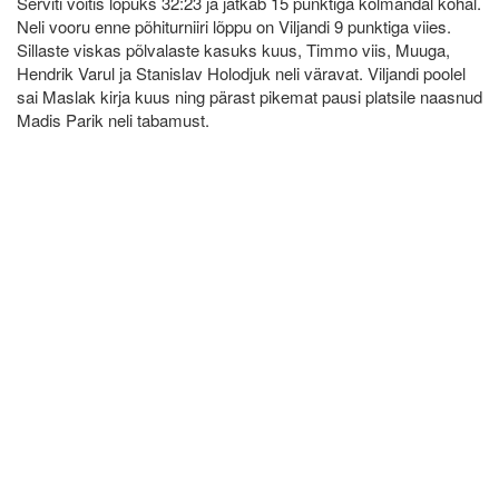
Serviti võitis lõpuks 32:23 ja jätkab 15 punktiga kolmandal kohal.
Neli vooru enne põhiturniiri lõppu on Viljandi 9 punktiga viies.
Sillaste viskas põlvalaste kasuks kuus, Timmo viis, Muuga,
Hendrik Varul ja Stanislav Holodjuk neli väravat. Viljandi poolel
sai Maslak kirja kuus ning pärast pikemat pausi platsile naasnud
Madis Parik neli tabamust.