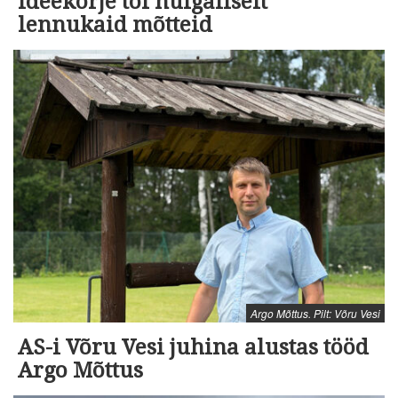
ideekorje tõi hulgaliselt
lennukaid mõtteid
Argo Mõttus. Pilt: Võru Vesi
AS-i Võru Vesi juhina alustas tööd
Argo Mõttus