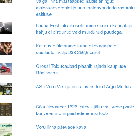
Valga linna mastaapsed näidislahingud,
ajalookonverentsi ja uue metsavendade raamatu
esitluse
Lõuna-Eesti oli äikesetormide suurim kannataja:
kahju ei piirdunud vaid murdunud puudega
Kelmuste ülevaade: kahe päevaga peteti
eestlastelt välja 238 256,6 eurot
Grossi Toidukaubad plaanib rajada kaupluse
Räpinasse
AS-i Võru Vesi juhina alustas tööd Argo Mõttus
Sõja ülevaade: 1626. päev - jätkuvalt vene poole
konveier mõningaid edenemisi toob
Võru linna päevade kava