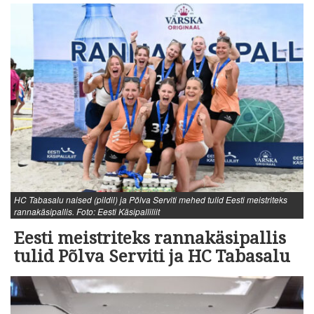
HC Tabasalu naised (pildil) ja Põlva Serviti mehed tulid Eesti meistriteks
rannakäsipallis. Foto: Eesti Käsipalliliit
Eesti meistriteks rannakäsipallis
tulid Põlva Serviti ja HC Tabasalu