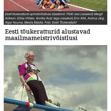
Eesti tõukeratturid sprindivõistluse staadionil. Pildil: ees (vasakult) Margit
Avikson, Eliisa Villako, Annika Aust, taga (vasakult) Enn Allik, Andrus Järg,
Aigar Nuuma, Meelis Maidla. Foto: Eesti Tõukerattaliit
Eesti tõukeratturid alustavad
maailmameistrivõistlusi