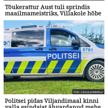
Tõukerattur Aust tuli sprindis
maailmameistriks, Villakole hõbe
Foto: Lõuna prefektuur
Politsei pidas Viljandimaal kinni
valla esindajat ähvardanud mehe