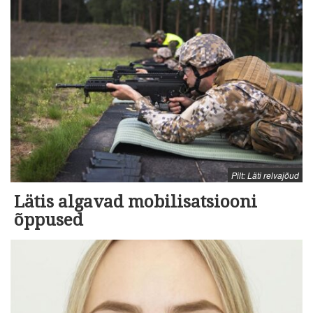
Pilt: Läti relvajõud
Lätis algavad mobilisatsiooni
õppused