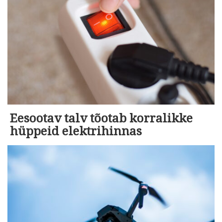
Eesootav talv tõotab korralikke
hüppeid elektrihinnas