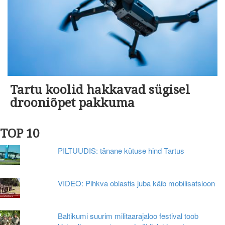
Tartu koolid hakkavad sügisel
drooniõpet pakkuma
TOP 10
PILTUUDIS: tänane kütuse hind Tartus
VIDEO: Pihkva oblastis juba käib mobilisatsioon
Baltikumi suurim militaarajaloo festival toob