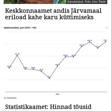
Karukahjud. Foto: Uno Treier
Keskkonnaamet andis Järvamaal
eriload kahe karu küttimiseks
Statistikaamet: Hinnad tõusid