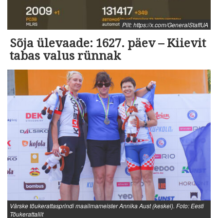
Pilt: https://x.com/GeneralStaffUA
Sõja ülevaade: 1627. päev – Kiievit
tabas valus rünnak
Värske tõukerattasprindi maailmameister Annika Aust (keskel). Foto: Eesti
Tõukerattaliit