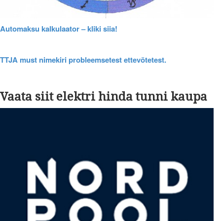
Automaksu kalkulaator – kliki siia!
TTJA must nimekiri probleemsetest ettevõtetest.
Vaata siit elektri hinda tunni kaupa