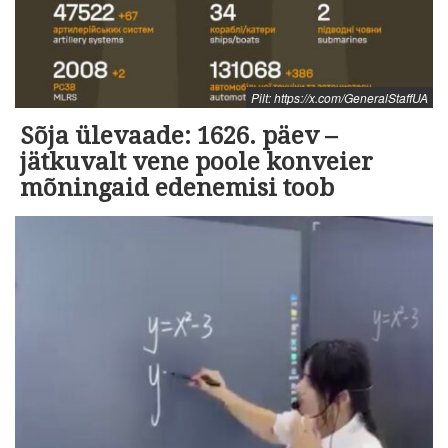
Pilt: https://x.com/GeneralStaffUA
Sõja ülevaade: 1626. päev –
jätkuvalt vene poole konveier
mõningaid edenemisi toob