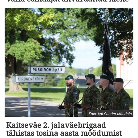
Foto: kpt Sander Mändoja
Kaitseväe 2. jalaväebrigaad
tähistas tosina aasta möödumist