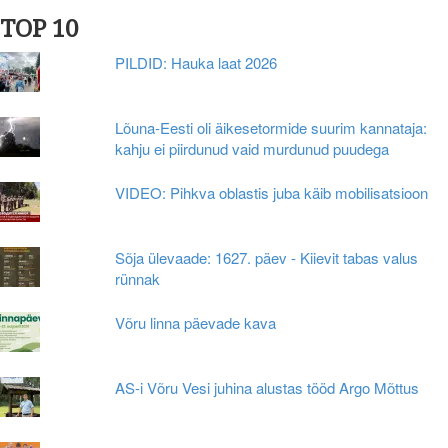
TOP 10
PILDID: Hauka laat 2026
Lõuna-Eesti oli äikesetormide suurim kannataja:
kahju ei piirdunud vaid murdunud puudega
VIDEO: Pihkva oblastis juba käib mobilisatsioon
Sõja ülevaade: 1627. päev - Kiievit tabas valus
rünnak
Võru linna päevade kava
AS-i Võru Vesi juhina alustas tööd Argo Mõttus