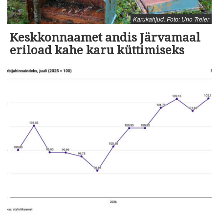
Karukahjud. Foto: Uno Treier
Keskkonnaamet andis Järvamaal
eriload kahe karu küttimiseks