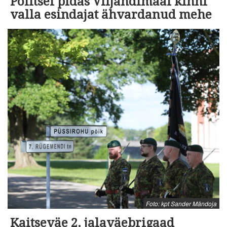
Politsei pidas Viljandimaal kinni
valla esindajat ähvardanud mehe
Foto: kpt Sander Mändoja
Kaitseväe 2. jalaväebrigaad