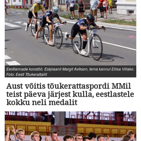
Eestlannade koostöö. Esiplaanil Margit Avikson, tema kannul Eliisa Villako.
Foto: Eesti Tõukerattaliit
Aust võitis tõukerattaspordi MMil
teist päeva järjest kulla, eestlastele
kokku neli medalit