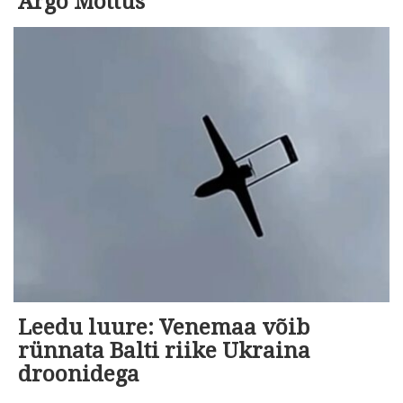
Argo Mõttus
Leedu luure: Venemaa võib
rünnata Balti riike Ukraina
droonidega