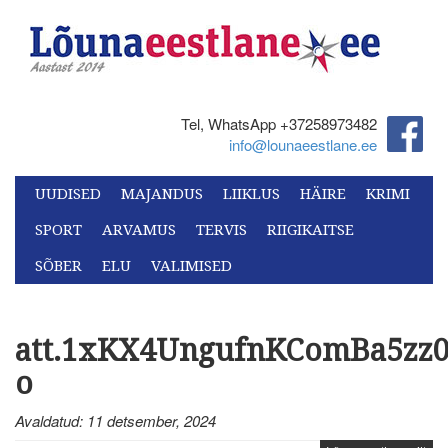
Tel, WhatsApp +37258973482‬
info@lounaeestlane.ee
UUDISED
MAJANDUS
LIIKLUS
HÄIRE
KRIMI
SPORT
ARVAMUS
TERVIS
RIIGIKAITSE
SÕBER
ELU
VALIMISED
att.1xKX4UngufnKComBa5zz0
o
Avaldatud: 11 detsember, 2024