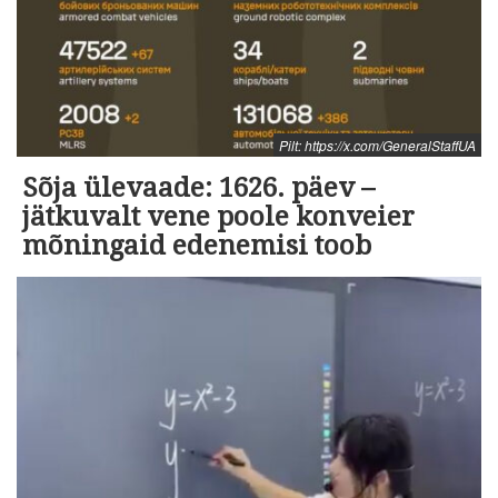
Pilt: https://x.com/GeneralStaffUA
Sõja ülevaade: 1626. päev –
jätkuvalt vene poole konveier
mõningaid edenemisi toob