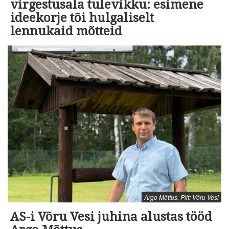
virgestusala tulevikku: esimene
ideekorje tõi hulgaliselt
lennukaid mõtteid
Argo Mõttus. Pilt: Võru Vesi
AS-i Võru Vesi juhina alustas tööd