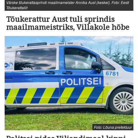
Värske tõukerattasprindi maailmameister Annika Aust (keskel). Foto: Eesti
Tõukerattaliit
Tõukerattur Aust tuli sprindis
maailmameistriks, Villakole hõbe
Foto: Lõuna prefektuur