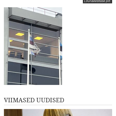
Lõunaeestlase pilt.
VIIMASED UUDISED