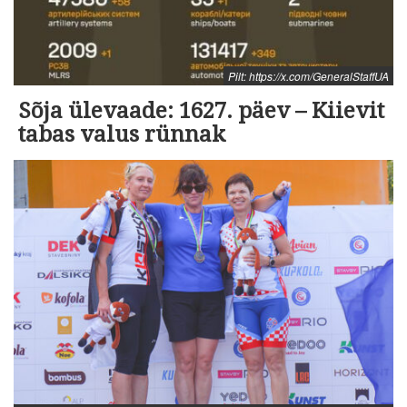
Pilt: https://x.com/GeneralStaffUA
Sõja ülevaade: 1627. päev – Kiievit
tabas valus rünnak