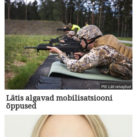
Pilt: Läti relvajõud
Lätis algavad mobilisatsiooni
õppused