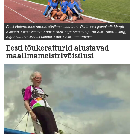
Eesti tõukeratturid sprindivõistluse staadionil. Pildil: ees (vasakult) Margit
Avikson, Eliisa Villako, Annika Aust, taga (vasakult) Enn Allik, Andrus Järg,
Aigar Nuuma, Meelis Maidla. Foto: Eesti Tõukerattaliit
Eesti tõukeratturid alustavad
maailmameistrivõistlusi