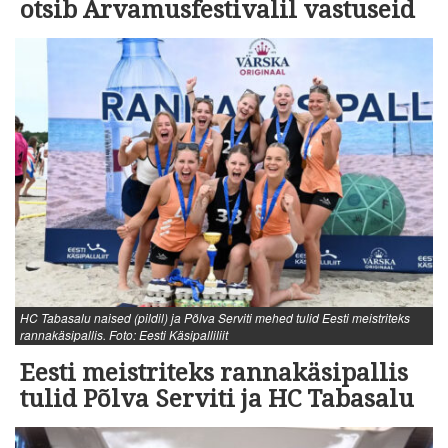
otsib Arvamusfestivalil vastuseid
HC Tabasalu naised (pildil) ja Põlva Serviti mehed tulid Eesti meistriteks
rannakäsipallis. Foto: Eesti Käsipalliliit
Eesti meistriteks rannakäsipallis
tulid Põlva Serviti ja HC Tabasalu