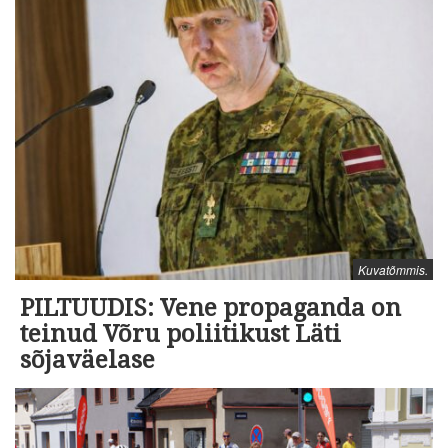
Kuvatõmmis.
PILTUUDIS: Vene propaganda on
teinud Võru poliitikust Läti
sõjaväelase