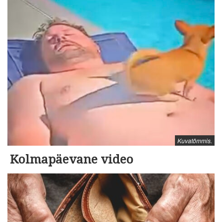
Kuvatõmmis.
Kolmapäevane video