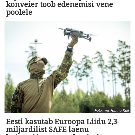
konveier toob edenemisi vene
poolele
Foto: rms Hanno Kull
Eesti kasutab Euroopa Liidu 2,3-
miljardilist SAFE laenu