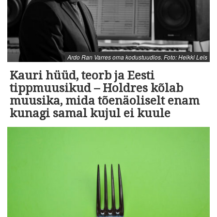
Ardo Ran Varres oma kodustuudios. Foto: Heikki Leis
Kauri hüüd, teorb ja Eesti
tippmuusikud – Holdres kõlab
muusika, mida tõenäoliselt enam
kunagi samal kujul ei kuule