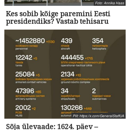
Foto: Annika Haas
Kes sobib kõige paremini Eesti
presidendiks? Vastab tehisaru
Pilt: https://x.com/GeneralStaffUA
Sõja ülevaade: 1624. päev –