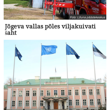
Foto: Lõuna päästekeskus
Jõgeva vallas põles viljakuivati
šaht