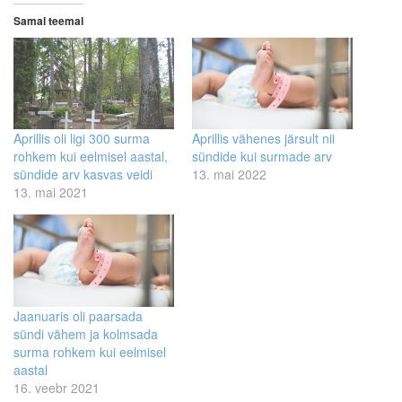
Samal teemal
Aprillis oli ligi 300 surma
Aprillis vähenes järsult nii
rohkem kui eelmisel aastal,
sündide kui surmade arv
sündide arv kasvas veidi
13. mai 2022
13. mai 2021
Jaanuaris oli paarsada
sündi vähem ja kolmsada
surma rohkem kui eelmisel
aastal
16. veebr 2021