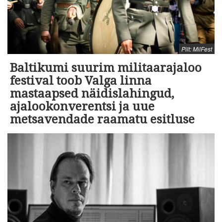
Pilt: MilFest
Baltikumi suurim militaarajaloo
festival toob Valga linna
mastaapsed näidislahingud,
ajalookonverentsi ja uue
metsavendade raamatu esitluse