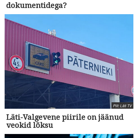
dokumentidega?
Pilt: Läti TV
Läti-Valgevene piirile on jäänud
veokid lõksu