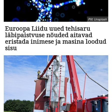
Pilt: Unsplash
Euroopa Liidu uued tehisaru
läbipaistvuse nõuded aitavad
eristada inimese ja masina loodud
sisu