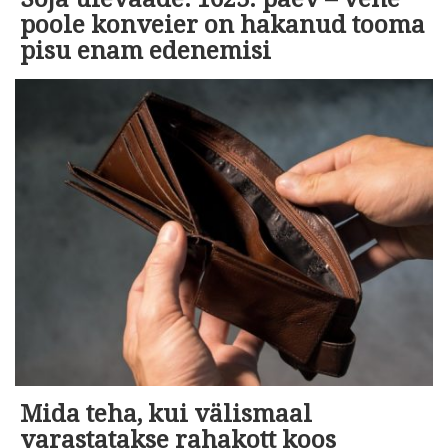
poole konveier on hakanud tooma
pisu enam edenemisi
Mida teha, kui välismaal
varastatakse rahakott koos