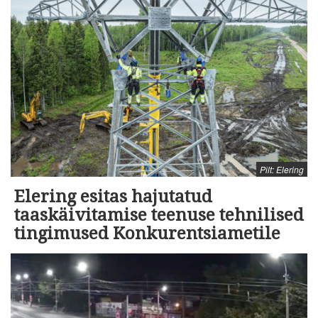
Pilt: Elering
Elering esitas hajutatud
taaskäivitamise teenuse tehnilised
tingimused Konkurentsiametile