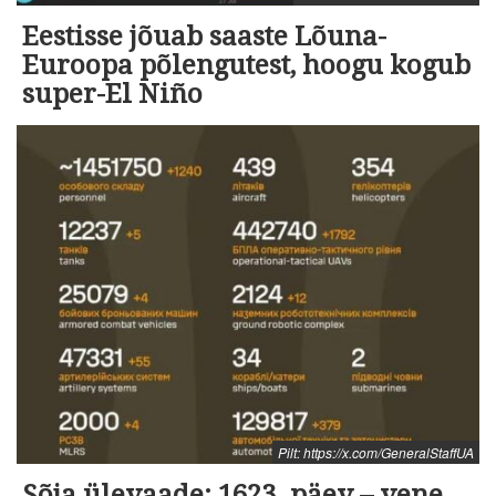
Eestisse jõuab saaste Lõuna-
Euroopa põlengutest, hoogu kogub
super-El Niño
Pilt: https://x.com/GeneralStaffUA
Sõja ülevaade: 1623. päev – vene