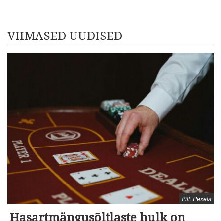
VIIMASED UUDISED
Pilt: Pexels
Hasartmängusõltlaste hulk on