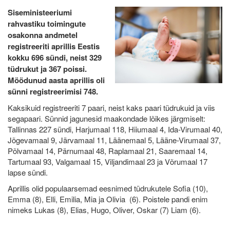
Siseministeeriumi
rahvastiku toimingute
osakonna andmetel
registreeriti aprillis Eestis
kokku 696 sündi, neist 329
tüdrukut ja 367 poissi.
Möödunud aasta aprillis oli
sünni registreerimisi 748.
Kaksikuid registreeriti 7 paari, neist kaks paari tüdrukuid ja viis
segapaari. Sünnid jagunesid maakondade lõikes järgmiselt:
Tallinnas 227 sündi, Harjumaal 118, Hiiumaal 4, Ida-Virumaal 40,
Jõgevamaal 9, Järvamaal 11, Läänemaal 5, Lääne-Virumaal 37,
Põlvamaal 14, Pärnumaal 48, Raplamaal 21, Saaremaal 14,
Tartumaal 93, Valgamaal 15, Viljandimaal 23 ja Võrumaal 17
lapse sündi.
Aprillis olid populaarsemad eesnimed tüdrukutele Sofia (10),
Emma (8), Elli, Emilia, Mia ja Olivia (6). Poistele pandi enim
nimeks Lukas (8), Elias, Hugo, Oliver, Oskar (7) Liam (6).