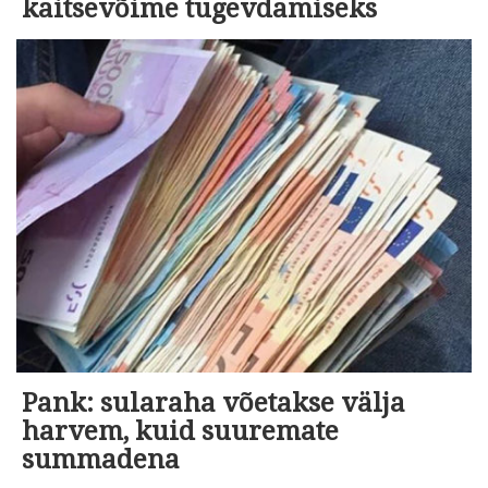
kaitsevõime tugevdamiseks
Pank: sularaha võetakse välja
harvem, kuid suuremate
summadena