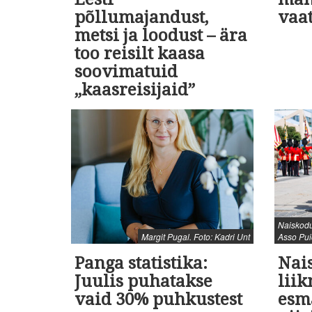
põllumajandust,
vaa
metsi ja loodust – ära
too reisilt kaasa
soovimatuid
„kaasreisijaid”
Naiskodu
Margit Pugal. Foto: Kadri Unt
Asso Pui
Panga statistika:
Nai
Juulis puhatakse
lii
vaid 30% puhkustest
esm