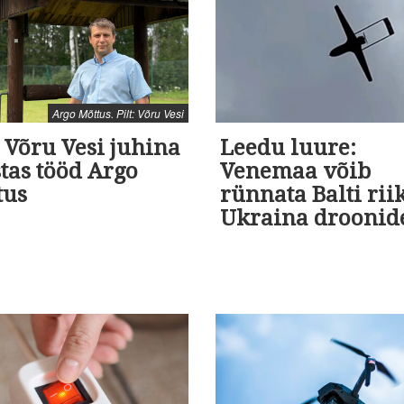
Argo Mõttus. Pilt: Võru Vesi
 Võru Vesi juhina
Leedu luure:
tas tööd Argo
Venemaa võib
tus
rünnata Balti rii
Ukraina droonid