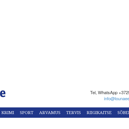
Tel, WhatsApp +372
info@lounaee
KRIMI
SPORT
ARVAMUS
TERVIS
RIIGIKAITSE
SÕBE