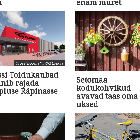
i
enam muret
Grossi pood. Pilt: OG Elektra
ssi Toidukaubad
Setomaa
anib rajada
kodukohvikud
pluse Räpinasse
avavad taas oma
uksed