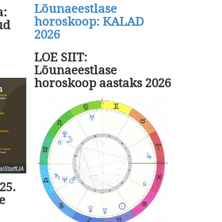
Lõunaeestlase
a:
horoskoop: KALAD
ud
2026
LOE SIIT:
Lõunaeestlase
horoskoop aastaks 2026
ralStaffUA
25.
e