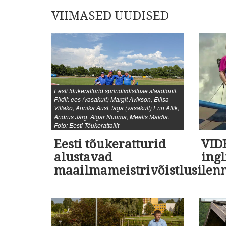
VIIMASED UUDISED
Eesti tõukeratturid sprindivõistluse staadionil.
Pildil: ees (vasakult) Margit Avikson, Eliisa
Villako, Annika Aust, taga (vasakult) Enn Allik,
Andrus Järg, Aigar Nuuma, Meelis Maidla.
Foto: Eesti Tõukerattaliit
Eesti tõukeratturid
VID
alustavad
ingl
maailmameistrivõistlusi
lenn