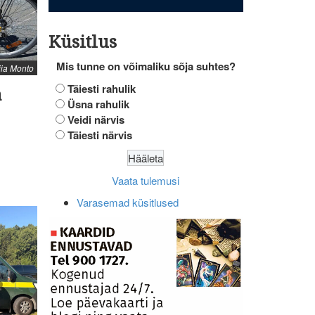
Küsitlus
Mis tunne on võimaliku sõja suhtes?
Tiia Monto
Täiesti rahulik
a
Üsna rahulik
Veidi närvis
Täiesti närvis
Vaata tulemusi
Varasemad küsitlused