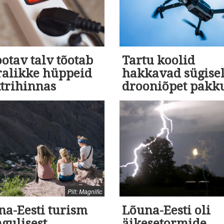
otav talv tõotab
Tartu koolid
ralikke hüppeid
hakkavad sügise
ktrihinnas
drooniõpet pak
Pilt: Magnific
na-Eesti turism
Lõuna-Eesti oli
gulisest
äikesetormide