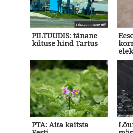
Lõunaeestlase pilt.
PILTUUDIS: tänane
Eeso
kütuse hind Tartus
kor
ele
PTA: Aita kaitsta
Lõu
Eesti
män