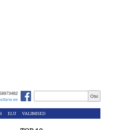
58973482‬
stlane.ee
R
ELU
VALIMISED