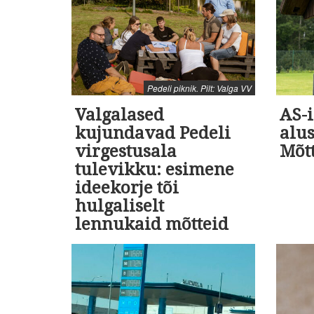
Pedeli piknik. Pilt: Valga VV
Valgalased
AS-i
kujundavad Pedeli
alus
virgestusala
Mõt
tulevikku: esimene
ideekorje tõi
hulgaliselt
lennukaid mõtteid