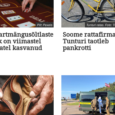
Pilt: Pexels
Tunturi ratas. Foto: 
artmängusõltlaste
Soome rattafirm
k on viimastel
Tunturi taotleb
tatel kasvanud
pankrotti