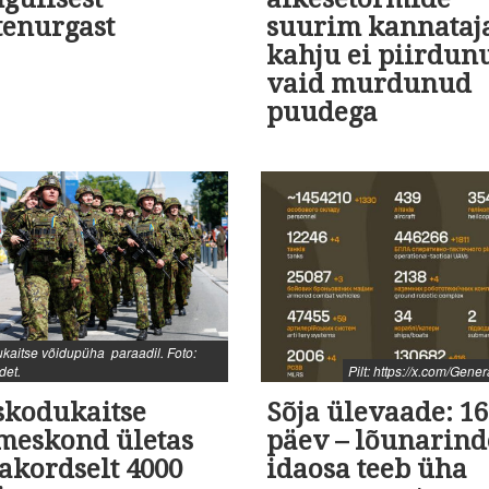
tenurgast
suurim kannataj
kahju ei piirdun
vaid murdunud
puudega
kaitse võidupüha paraadil. Foto:
det.
Pilt: https://x.com/Gene
skodukaitse
Sõja ülevaade: 16
kmeskond ületas
päev – lõunarind
akordselt 4000
idaosa teeb üha