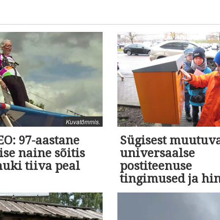
Kuvatõmmis.
EO: 97-aastane
Sügisest muutuv
ise naine sõitis
universaalse
uki tiiva peal
postiteenuse
tingimused ja hi