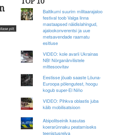
TOP 10
n
Baltikumi suurim militaarajaloo
festival toob Valga linna
mastaapsed näidislahingud,
ase pilt.
ajalookonverentsi ja uue
metsavendade raamatu
esitluse
VIDEO: kole avarii Ukrainas
NB! Nõrganärvilistele
mittesoovitav
Eestisse jõuab saaste Lõuna-
Euroopa põlengutest, hoogu
kogub super-El Niño
VIDEO: Pihkva oblastis juba
käib mobilisatsioon
Abipolitseinik kasutas
koerarünnaku peatamiseks
teenistusrelva