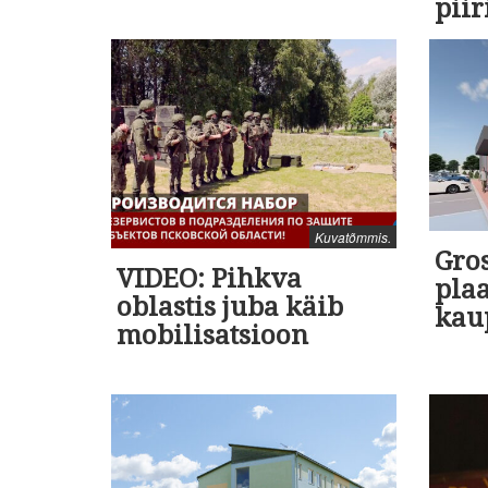
piir
Kuvatõmmis.
Gro
VIDEO: Pihkva
pla
oblastis juba käib
kau
mobilisatsioon