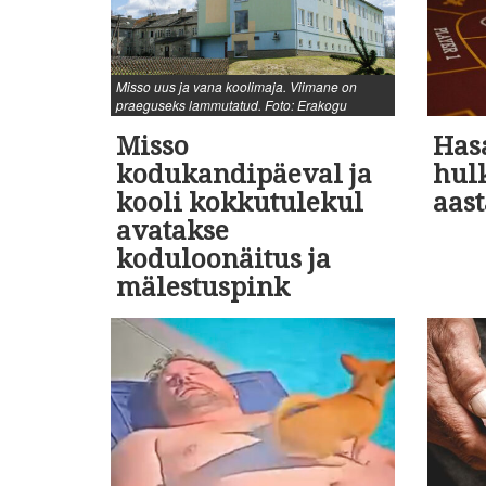
Misso uus ja vana koolimaja. Viimane on
praeguseks lammutatud. Foto: Erakogu
Misso
Has
kodukandipäeval ja
hul
kooli kokkutulekul
aas
avatakse
koduloonäitus ja
mälestuspink