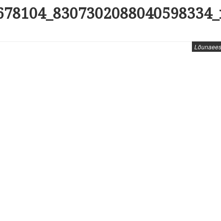
678104_8307302088040598334_
Lõunaeestl