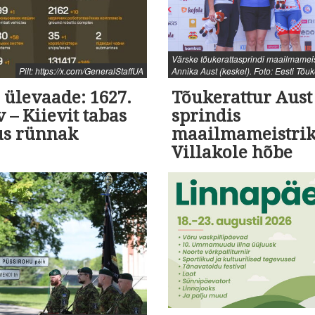
Värske tõukerattasprindi maailmamei
Pilt: https://x.com/GeneralStaffUA
Annika Aust (keskel). Foto: Eesti Tõuke
 ülevaade: 1627.
Tõukerattur Aust 
 – Kiievit tabas
sprindis
us rünnak
maailmameistrik
Villakole hõbe