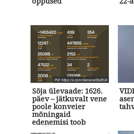
õppused
22-a
Pilt: https://x.com/GeneralStaffUA
Sõja ülevaade: 1626.
VID
päev – jätkuvalt vene
ase
poole konveier
tah
mõningaid
edenemisi toob