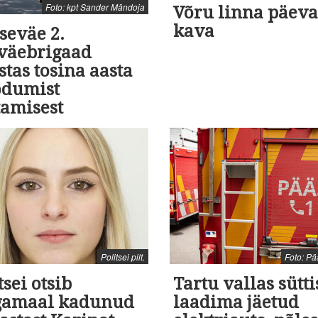
Foto: kpt Sander Mändoja
Võru linna päev
kava
seväe 2.
aväebrigaad
stas tosina aasta
dumist
tamisest
Politsei pilt.
Foto: P
tsei otsib
Tartu vallas sütti
gamaal kadunud
laadima jäetud