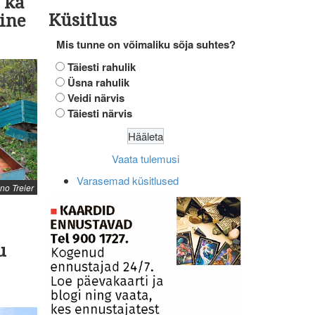
s ka
Küsitlus
eine
Mis tunne on võimaliku sõja suhtes?
Täiesti rahulik
Üsna rahulik
Veidi närvis
Täiesti närvis
Vaata tulemusi
Varasemad küsitlused
no Treier
u