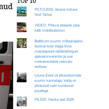
TOP 10
anud
PILTUUDIS: tänane kütuse
hind Tartus
VIDEO: Pihkva oblastis juba
käib mobilisatsioon
Baltikumi suurim militaarajaloo
festival toob Valga linna
mastaapsed näidislahingud,
ajalookonverentsi ja uue
metsavendade raamatu
esitluse
Lõuna-Eesti oli äikesetormide
suurim kannataja: kahju ei
piirdunud vaid murdunud
puudega
PILDID: Hauka laat 2026