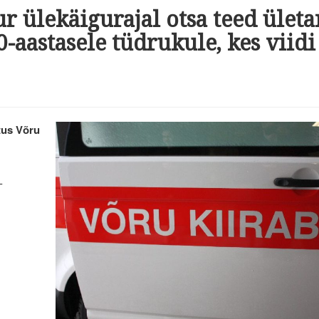
ur ülekäigurajal otsa teed ület
10-aastasele tüdrukule, kes viidi
etus Võru
-