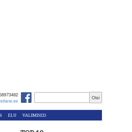
58973482‬
stlane.ee
R
ELU
VALIMISED