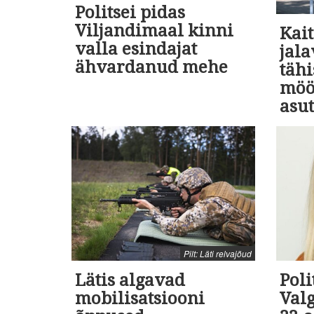
Politsei pidas
Viljandimaal kinni
Kait
valla esindajat
jal
ähvardanud mehe
tähi
möö
asu
Pilt: Läti relvajõud
Lätis algavad
Poli
mobilisatsiooni
Val