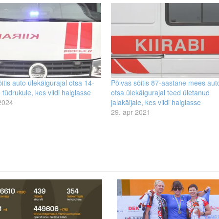
itis auto ülekäigurajal otsa 14-
Põlvas sõitis 87-aastane mees aut
 tüdrukule, kes viidi haiglasse
otsa ülekäigurajal teed ületanud
 2024
jalakäijale, kes viidi haiglasse
29. apr 2021