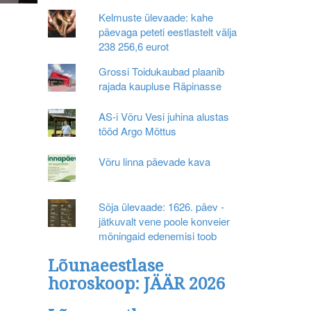
Kelmuste ülevaade: kahe
päevaga peteti eestlastelt välja
238 256,6 eurot
Grossi Toidukaubad plaanib
rajada kaupluse Räpinasse
AS-i Võru Vesi juhina alustas
tööd Argo Mõttus
Võru linna päevade kava
Sõja ülevaade: 1626. päev -
jätkuvalt vene poole konveier
mõningaid edenemisi toob
Lõunaeestlase
horoskoop: JÄÄR 2026