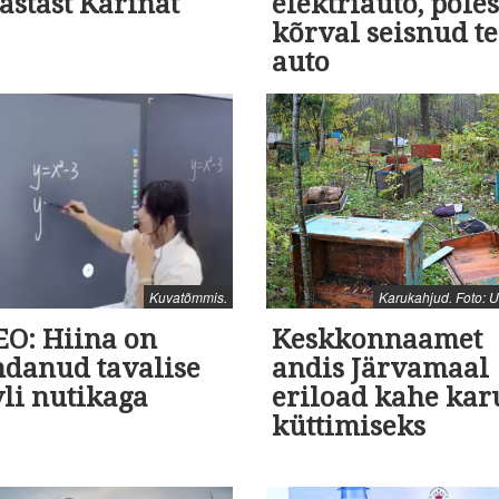
astast Karinat
elektriauto, põle
kõrval seisnud t
auto
Kuvatõmmis.
Karukahjud. Foto: U
EO: Hiina on
Keskkonnaamet
ndanud tavalise
andis Järvamaal
vli nutikaga
eriload kahe kar
küttimiseks