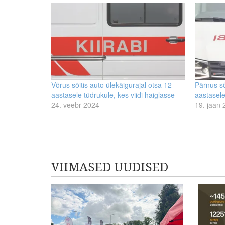
Võrus sõitis auto ülekäigurajal otsa 12-
Pärnus sõ
aastasele tüdrukule, kes viidi haiglasse
aastasele
24. veebr 2024
19. jaan
VIIMASED UUDISED