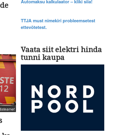
Automaksu kalkulaator – kliki siia!
ade
TTJA must nimekiri probleemsetest
ettevõtetest.
Vaata siit elektri hinda
tunni kaupa
äästeamet
s