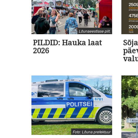
Lõunaeestlase pilt.
PILDID: Hauka laat
Sõja
2026
päev
val
Foto: Lõuna prefektuur