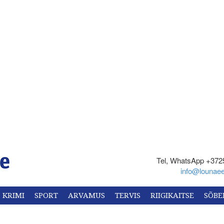
Tel, WhatsApp +372
info@lounaee
KRIMI
SPORT
ARVAMUS
TERVIS
RIIGIKAITSE
SÕBE