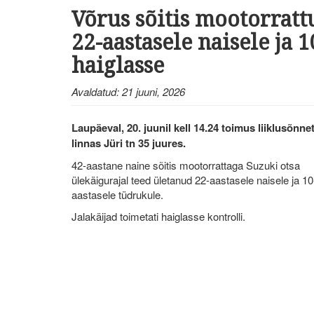
Võrus sõitis mootorratt
22-aastasele naisele ja 
haiglasse
Avaldatud: 21 juuni, 2026
Laupäeval, 20. juunil kell 14.24 toimus liiklusõnn
linnas Jüri tn 35 juures.
42-aastane naine sõitis mootorrattaga Suzuki otsa
ülekäigurajal teed ületanud 22-aastasele naisele ja 10
aastasele tüdrukule.
Jalakäijad toimetati haiglasse kontrolli.