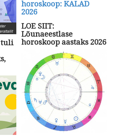
horoskoop: KALAD
2026
LOE SIIT:
ster
rattaliit
Lõunaeestlase
horoskoop aastaks 2026
tuli
s,