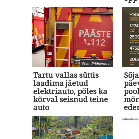
Foto: Päästeamet
Tartu vallas süttis
Sõja
laadima jäetud
päev
elektriauto, põles ka
poo
kõrval seisnud teine
mõn
auto
ede