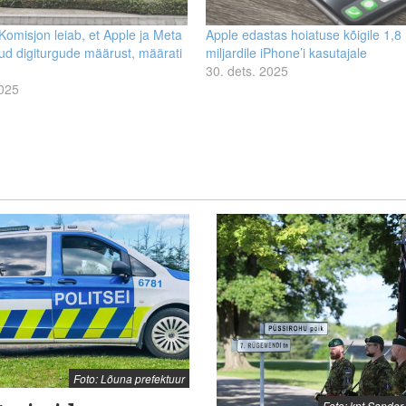
omisjon leiab, et Apple ja Meta
Apple edastas hoiatuse kõigile 1,8
ud digiturgude määrust, määrati
miljardile iPhone’i kasutajale
30. dets. 2025
2025
Foto: Lõuna prefektuur
Foto: kpt Sande