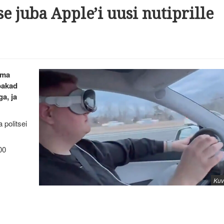
e juba Apple’i uusi nutiprille
rma
bakad
a, ja
 politsei
00
Kuv