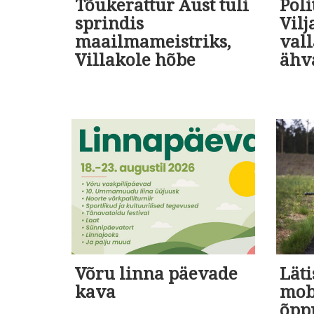
Tõukerattur Aust tuli
Poli
sprindis
Vil
maailmameistriks,
vall
Villakole hõbe
ähv
Võru linna päevade
Läti
kava
mob
õpp