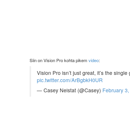
Siin on Vision Pro kohta pikem
video
:
Vision Pro isn’t just great, it’s the singl
pic.twitter.com/ArBgbkH0UR
— Casey Neistat (@Casey)
February 3,