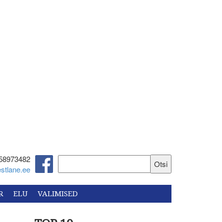
58973482‬
stlane.ee
R
ELU
VALIMISED