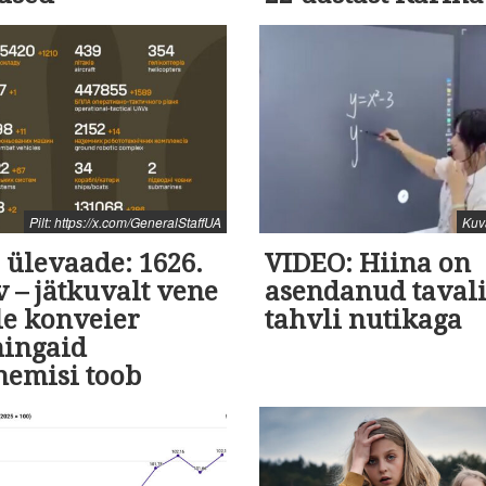
Pilt: https://x.com/GeneralStaffUA
Kuv
 ülevaade: 1626.
VIDEO: Hiina on
 – jätkuvalt vene
asendanud tavali
le konveier
tahvli nutikaga
ingaid
nemisi toob