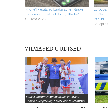
iPhone’i kasutajad kurdavad, et värske
Euroopa K
uuendus muudab telefoni „telliseks”
on rikkun
16. sept 2025
trahvid
23. apr 
VIIMASED UUDISED
Värske tõukerattasprindi maailmameister
Annika Aust (keskel). Foto: Eesti Tõukerattaliit