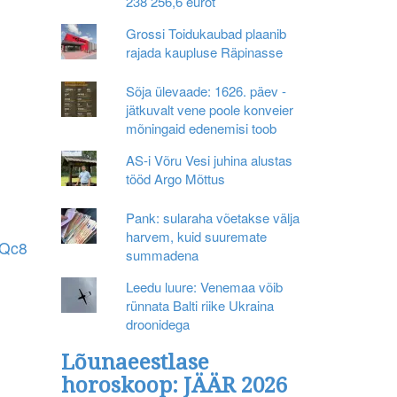
238 256,6 eurot
Grossi Toidukaubad plaanib
rajada kaupluse Räpinasse
Sõja ülevaade: 1626. päev -
jätkuvalt vene poole konveier
mõningaid edenemisi toob
AS-i Võru Vesi juhina alustas
tööd Argo Mõttus
Pank: sularaha võetakse välja
harvem, kuid suuremate
mQc8
summadena
Leedu luure: Venemaa võib
rünnata Balti riike Ukraina
droonidega
Lõunaeestlase
horoskoop: JÄÄR 2026