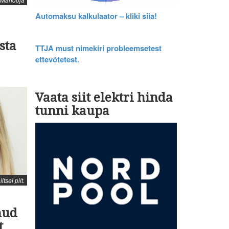
Automaksu kalkulaator – kliki siia!
sta
TTJA must nimekiri probleemsetest
ettevõtetest.
Vaata siit elektri hinda
tunni kaupa
itsei pilt.
nud
t