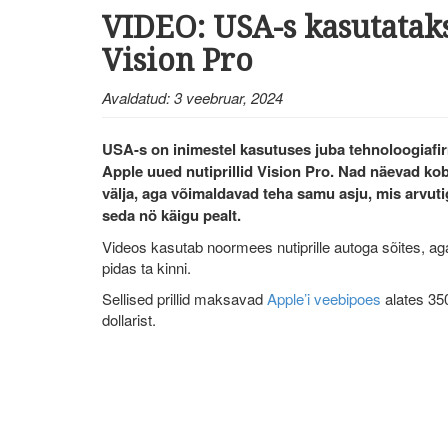
VIDEO: USA-s kasutataks
Vision Pro
Avaldatud: 3 veebruar, 2024
USA-s on inimestel kasutuses juba tehnoloogiafi
Apple uued nutiprillid Vision Pro. Nad näevad ko
välja, aga võimaldavad teha samu asju, mis arvutig
seda nö käigu pealt.
Videos kasutab noormees nutiprille autoga sõites, aga
pidas ta kinni.
Sellised prillid maksavad
Apple’i veebipoes
alates 35
dollarist.