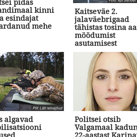
tsei pidas
jandimaal kinni
Kaitseväe 2.
a esindajat
jalaväebrigaad
ardanud mehe
tähistas tosina aa
möödumist
asutamisest
Pilt: Läti relvajõud
Pol
s algavad
Politsei otsib
ilisatsiooni
Valgamaal kadu
used
22-aastast Karina