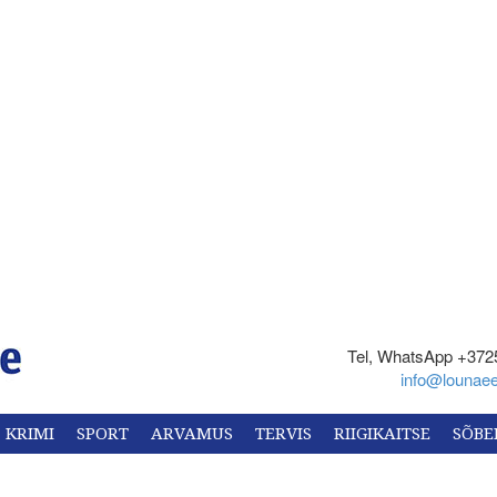
Tel, WhatsApp +372
info@lounaee
KRIMI
SPORT
ARVAMUS
TERVIS
RIIGIKAITSE
SÕBE