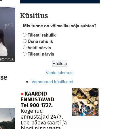
Küsitlus
Mis tunne on võimaliku sõja suhtes?
Täiesti rahulik
Üsna rahulik
Veidi närvis
Täiesti närvis
atõmmis.
Vaata tulemusi
se
Varasemad küsitlused