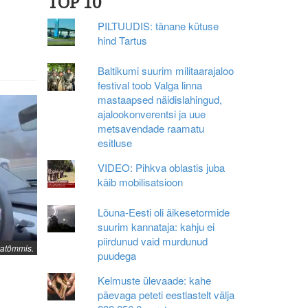
TOP 10
PILTUUDIS: tänane kütuse
hind Tartus
Baltikumi suurim militaarajaloo
festival toob Valga linna
mastaapsed näidislahingud,
ajalookonverentsi ja uue
metsavendade raamatu
esitluse
VIDEO: Pihkva oblastis juba
käib mobilisatsioon
Lõuna-Eesti oli äikesetormide
suurim kannataja: kahju ei
piirdunud vaid murdunud
atõmmis.
puudega
Kelmuste ülevaade: kahe
päevaga peteti eestlastelt välja