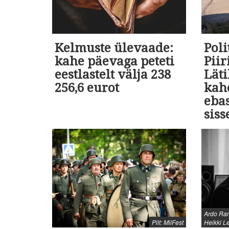
Kelmuste ülevaade:
Poli
kahe päevaga peteti
Pii
eestlastelt välja 238
Läti
256,6 eurot
kah
eba
siss
Ardo Ran
Pilt: MilFest
Heikki L