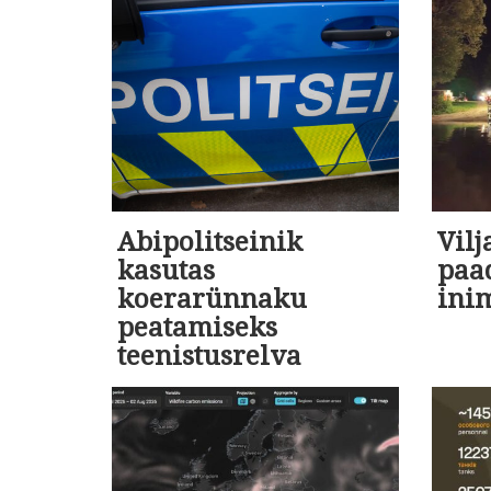
Abipolitseinik
Vil
kasutas
paa
koerarünnaku
ini
peatamiseks
teenistusrelva