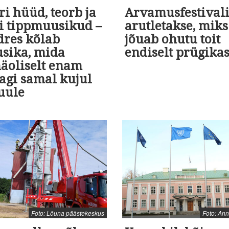
i hüüd, teorb ja
Arvamusfestivali
ti tippmuusikud –
arutletakse, miks
dres kõlab
jõuab ohutu toit
sika, mida
endiselt prügikas
näoliselt enam
agi samal kujul
uule
Foto: Lõuna päästekeskus
Foto: An