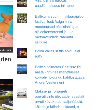
Viljandimaal hukkus
paadiõnnetuses inimene
Baltikumi suurim militaarajaloo
festival toob Valga linna
mastaapsed näidislahingud,
ajalookonverentsi ja uue
metsavendade raamatu
esitluse
atõmmis.
Põlva vallas süttis sõidu ajal
auto
ideo
Politsei toimetas Eestisse ligi
aasta kriminaalmenetlusest
kõrvale hoidunud kahtlustatava
Andrei Vesterineni
Maksu- ja Tolliameti
operatiivinfo ülevaade: avastati
arvuti kõvaketas, valjuhääldid,
kõlarid ja kõlarikinnitused, e-