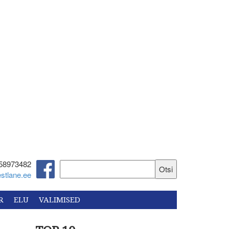
58973482‬
stlane.ee
R
ELU
VALIMISED