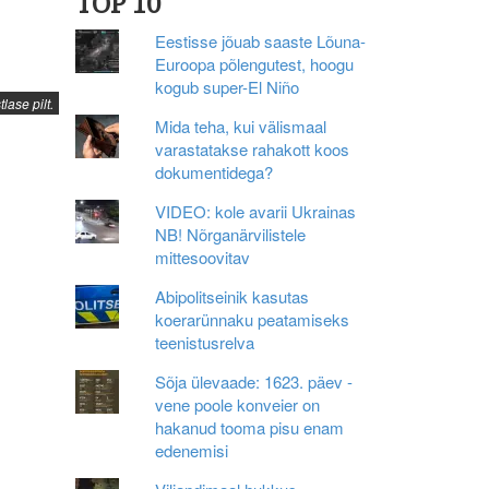
TOP 10
Eestisse jõuab saaste Lõuna-
Euroopa põlengutest, hoogu
kogub super-El Niño
ase pilt.
Mida teha, kui välismaal
varastatakse rahakott koos
dokumentidega?
VIDEO: kole avarii Ukrainas
NB! Nõrganärvilistele
mittesoovitav
Abipolitseinik kasutas
koerarünnaku peatamiseks
teenistusrelva
Sõja ülevaade: 1623. päev -
vene poole konveier on
hakanud tooma pisu enam
edenemisi