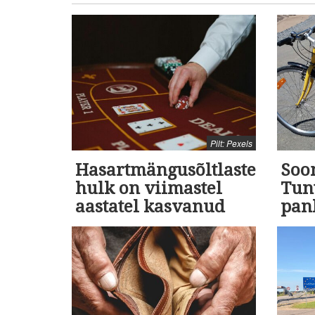
Pilt: Pexels
Hasartmängusõltlaste
Soo
hulk on viimastel
Tunt
aastatel kasvanud
pan