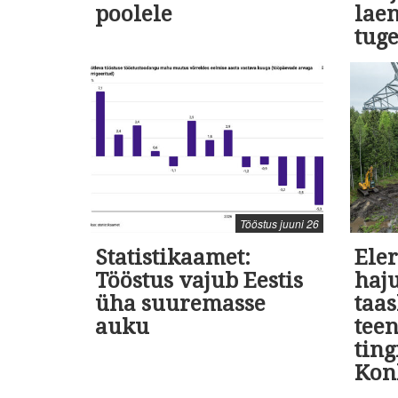
poolele
lae
tug
Tööstus juuni 26
Statistikaamet:
Eler
Tööstus vajub Eestis
haj
üha suuremasse
taa
auku
teen
tin
Kon