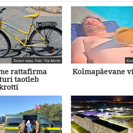
Tunturi ratas. Foto: Tiia Monto
Kuv
me rattafirma
Kolmapäevane v
uri taotleb
krotti