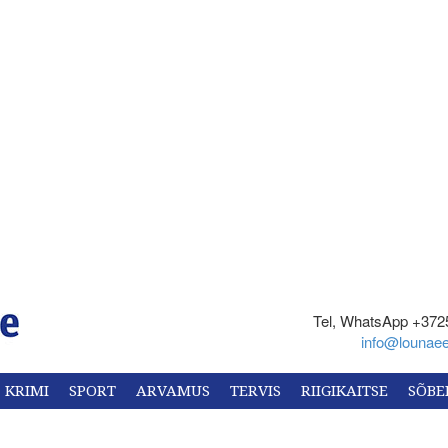
Tel, WhatsApp +372
info@lounaee
KRIMI
SPORT
ARVAMUS
TERVIS
RIIGIKAITSE
SÕBE