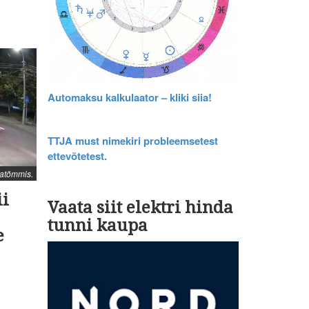
Automaksu kalkulaator – kliki siia!
TTJA must nimekiri probleemsetest
ettevõtetest.
atõmmis.
ii
Vaata siit elektri hinda
tunni kaupa
e