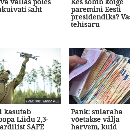
va vallas põles
Kes sobib kõige
akuivati šaht
paremini Eesti
presidendiks? Va
tehisaru
Foto: rms Hanno Kull
i kasutab
Pank: sularaha
opa Liidu 2,3-
võetakse välja
ardilist SAFE
harvem, kuid