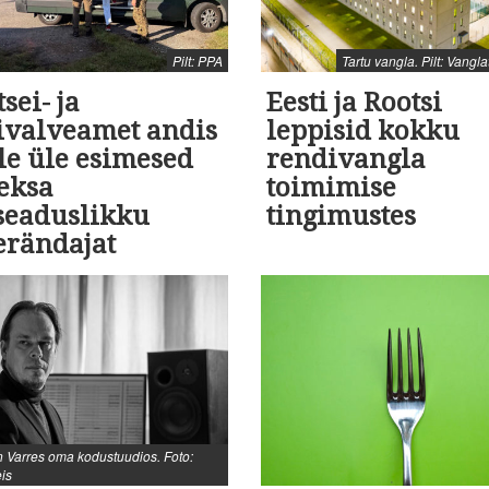
Pilt: PPA
Tartu vangla. Pilt: Vangl
tsei- ja
Eesti ja Rootsi
rivalveamet andis
leppisid kokku
le üle esimesed
rendivangla
eksa
toimimise
seaduslikku
tingimustes
erändajat
 Varres oma kodustuudios. Foto:
eis