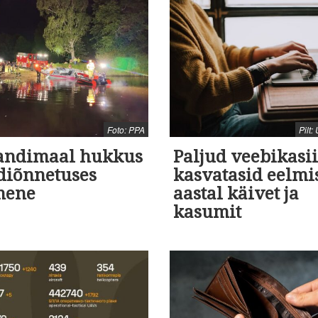
Foto: PPA
Pilt
jandimaal hukkus
Paljud veebikasi
diõnnetuses
kasvatasid eelmi
mene
aastal käivet ja
kasumit