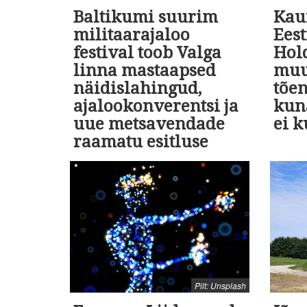
Baltikumi suurim
Kaur
militaarajaloo
Ees
festival toob Valga
Hol
linna mastaapsed
muu
näidislahingud,
tõe
ajalookonverentsi ja
kun
uue metsavendade
ei k
raamatu esitluse
Pilt: Unsplash