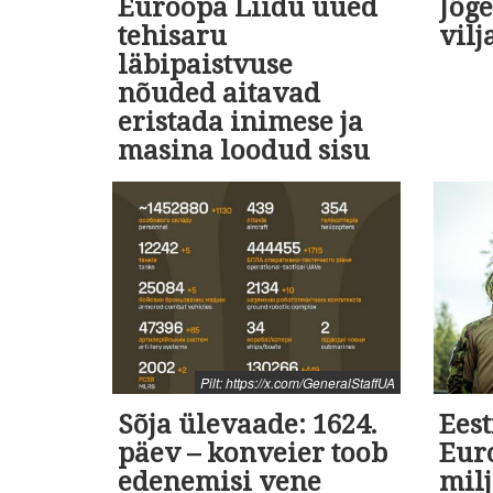
Euroopa Liidu uued
Jõge
tehisaru
vilj
läbipaistvuse
nõuded aitavad
eristada inimese ja
masina loodud sisu
Pilt: https://x.com/GeneralStaffUA
Sõja ülevaade: 1624.
Eest
päev – konveier toob
Euro
edenemisi vene
milj