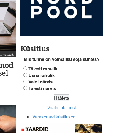
Küsitlus
: Unsplash
Mis tunne on võimaliku sõja suhtes?
inod
Täiesti rahulik
sel
Üsna rahulik
Veidi närvis
Täiesti närvis
Vaata tulemusi
Varasemad küsitlused