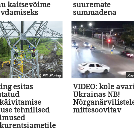
nu kaitsevõime
suuremate
evdamiseks
summadena
Pilt: Elering
Kuv
ing esitas
VIDEO: kole avar
utatud
Ukrainas NB!
skäivitamise
Nõrganärvilistel
use tehnilised
mittesoovitav
gimused
kurentsiametile