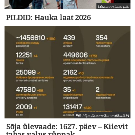
Lõunaeestlase pilt.
PILDID: Hauka laat 2026
Pilt: https://x.com/GeneralStaffUA
Sõja ülevaade: 1627. päev – Kiievit
tabas valus rünnak