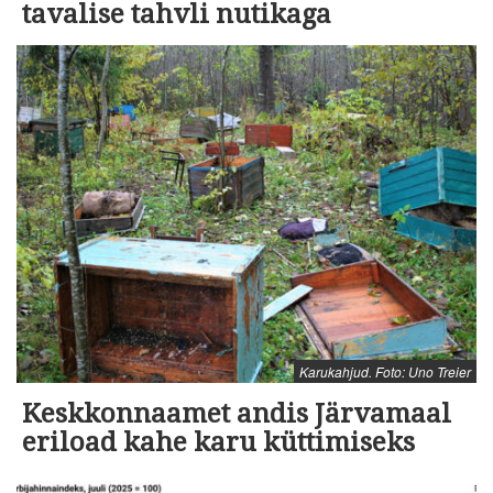
tavalise tahvli nutikaga
Karukahjud. Foto: Uno Treier
Keskkonnaamet andis Järvamaal
eriload kahe karu küttimiseks