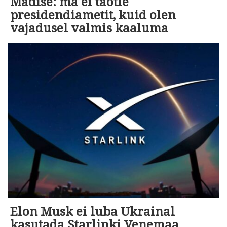
Madise: ma ei taotle
presidendiametit, kuid olen
vajadusel valmis kaaluma
Elon Musk ei luba Ukrainal
kasutada Starlinki Venemaa