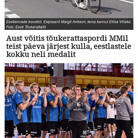
Eestlannade koostöö. Esiplaanil Margit Avikson, tema kannul Eliisa Villako.
Foto: Eesti Tõukerattaliit
Aust võitis tõukerattaspordi MMil
teist päeva järjest kulla, eestlastele
kokku neli medalit