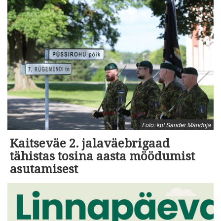
Foto: kpt Sander Mändoja
Kaitseväe 2. jalaväebrigaad
tähistas tosina aasta möödumist
asutamisest