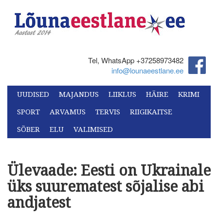
Tel, WhatsApp +37258973482‬
info@lounaeestlane.ee
UUDISED
MAJANDUS
LIIKLUS
HÄIRE
KRIMI
SPORT
ARVAMUS
TERVIS
RIIGIKAITSE
SÕBER
ELU
VALIMISED
Ülevaade: Eesti on Ukrainale
üks suurematest sõjalise abi
andjatest