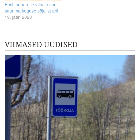
Eesti annab Ukrainale seni
suurima koguse sõjalist abi
19. jaan 2023
VIIMASED UUDISED