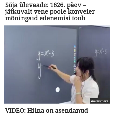
Sõja ülevaade: 1626. päev –
jätkuvalt vene poole konveier
mõningaid edenemisi toob
Kuvatõmmis.
VIDEO: Hiina on asendanud