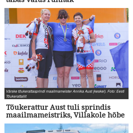
Värske tõukerattasprindi maailmameister Annika Aust (keskel). Foto: Eesti
Tõukerattaliit
Tõukerattur Aust tuli sprindis
maailmameistriks, Villakole hõbe