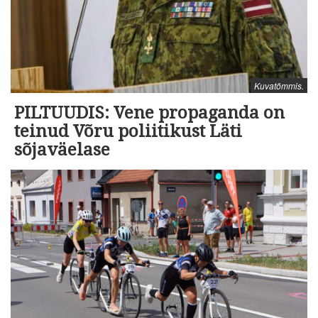
Kuvatõmmis.
PILTUUDIS: Vene propaganda on
teinud Võru poliitikust Läti
sõjaväelase