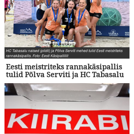
HC Tabasalu naised (pildil) ja Põlva Serviti mehed tulid Eesti meistriteks
rannakäsipallis. Foto: Eesti Käsipalliliit
Eesti meistriteks rannakäsipallis
tulid Põlva Serviti ja HC Tabasalu