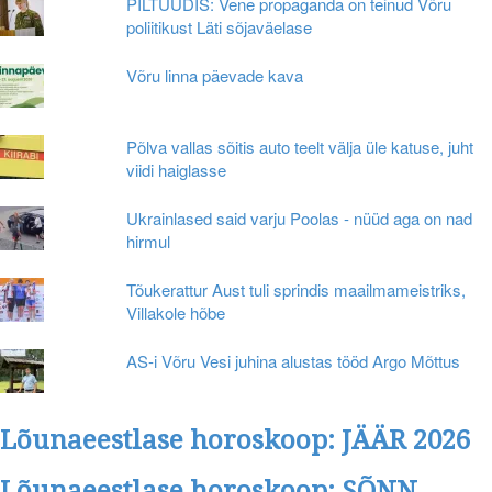
PILTUUDIS: Vene propaganda on teinud Võru
poliitikust Läti sõjaväelase
Võru linna päevade kava
Põlva vallas sõitis auto teelt välja üle katuse, juht
viidi haiglasse
Ukrainlased said varju Poolas - nüüd aga on nad
hirmul
Tõukerattur Aust tuli sprindis maailmameistriks,
Villakole hõbe
AS-i Võru Vesi juhina alustas tööd Argo Mõttus
Lõunaeestlase horoskoop: JÄÄR 2026
Lõunaeestlase horoskoop: SÕNN