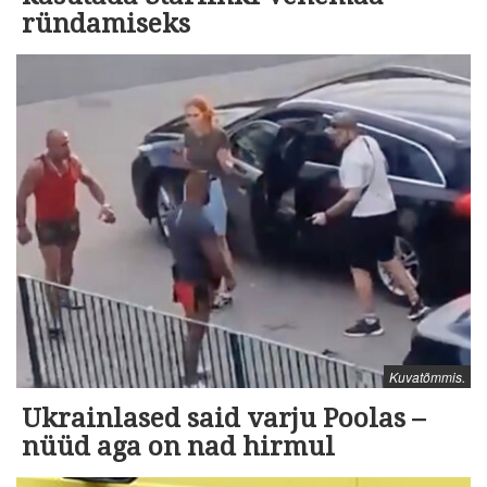
ründamiseks
Kuvatõmmis.
Ukrainlased said varju Poolas –
nüüd aga on nad hirmul