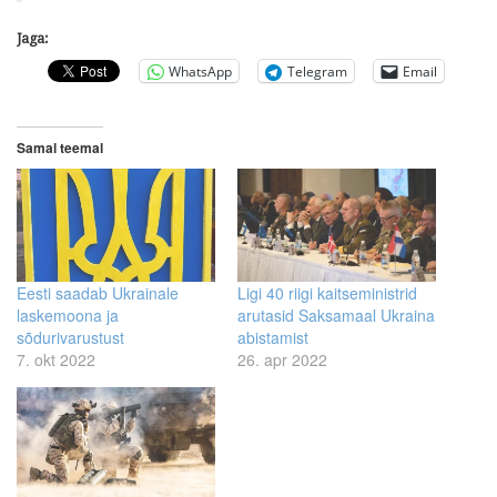
Jaga:
WhatsApp
Telegram
Email
Samal teemal
Eesti saadab Ukrainale
Ligi 40 riigi kaitseministrid
laskemoona ja
arutasid Saksamaal Ukraina
sõdurivarustust
abistamist
7. okt 2022
26. apr 2022