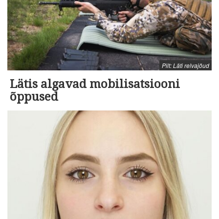
Pilt: Läti relvajõud
Lätis algavad mobilisatsiooni
õppused