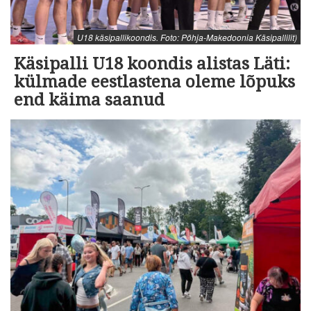
U18 käsipallikoondis. Foto: Põhja-Makedoonia Käsipallilit)
Käsipalli U18 koondis alistas Läti:
külmade eestlastena oleme lõpuks
end käima saanud