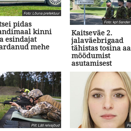
Foto: Lõuna prefektuur
Foto: kpt Sande
tsei pidas
jandimaal kinni
Kaitseväe 2.
a esindajat
jalaväebrigaad
ardanud mehe
tähistas tosina aa
möödumist
asutamisest
Pilt: Läti relvajõud
Pol