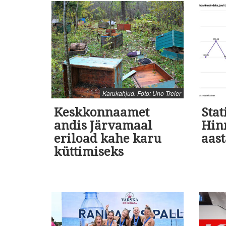
Karukahjud. Foto: Uno Treier
Keskkonnaamet
Stat
andis Järvamaal
Hinn
eriload kahe karu
aast
küttimiseks