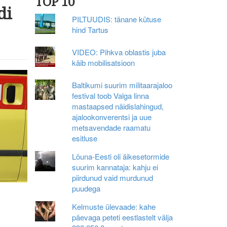
TOP 10
di
PILTUUDIS: tänane kütuse
hind Tartus
VIDEO: Pihkva oblastis juba
käib mobilisatsioon
Baltikumi suurim militaarajaloo
festival toob Valga linna
mastaapsed näidislahingud,
ajalookonverentsi ja uue
metsavendade raamatu
esitluse
Lõuna-Eesti oli äikesetormide
suurim kannataja: kahju ei
piirdunud vaid murdunud
puudega
Kelmuste ülevaade: kahe
päevaga peteti eestlastelt välja