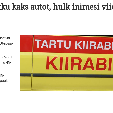
u kaks autot, hulk inimesi vii
nnetus
Otepää-
s kokku
tis 49-
19-
poolt