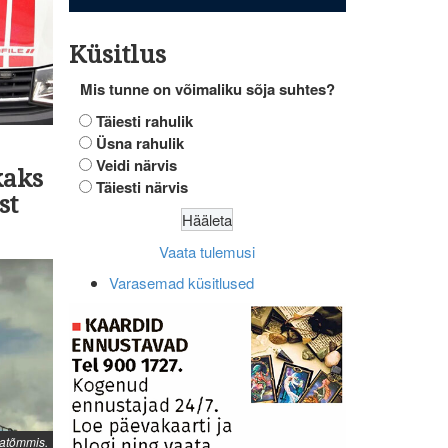
Küsitlus
Mis tunne on võimaliku sõja suhtes?
Täiesti rahulik
Üsna rahulik
Veidi närvis
kaks
Täiesti närvis
st
Vaata tulemusi
Varasemad küsitlused
atõmmis.