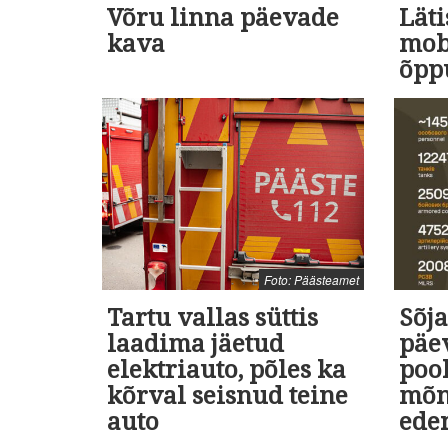
Võru linna päevade
Läti
kava
mob
õpp
Foto: Päästeamet
Tartu vallas süttis
Sõja
laadima jäetud
päev
elektriauto, põles ka
poo
kõrval seisnud teine
mõn
auto
ede