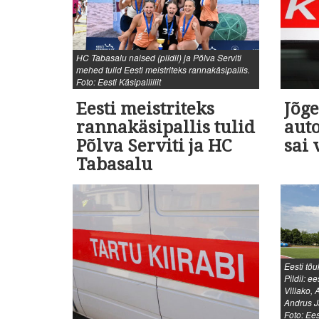
HC Tabasalu naised (pildil) ja Põlva Serviti
mehed tulid Eesti meistriteks rannakäsipallis.
Foto: Eesti Käsipalliliit
Eesti meistriteks
Jõge
rannakäsipallis tulid
auto
Põlva Serviti ja HC
sai 
Tabasalu
Eesti tõu
Pildil: e
Villako, 
Andrus J
Foto: Ees