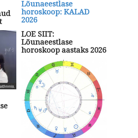
Lõunaeestlase
horoskoop: KALAD
nud
2026
t
LOE SIIT:
Lõunaeestlase
horoskoop aastaks 2026
atõmmis.
se