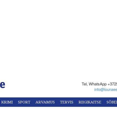
Tel, WhatsApp +372
info@lounaee
KRIMI
SPORT
ARVAMUS
TERVIS
RIIGIKAITSE
SÕBE