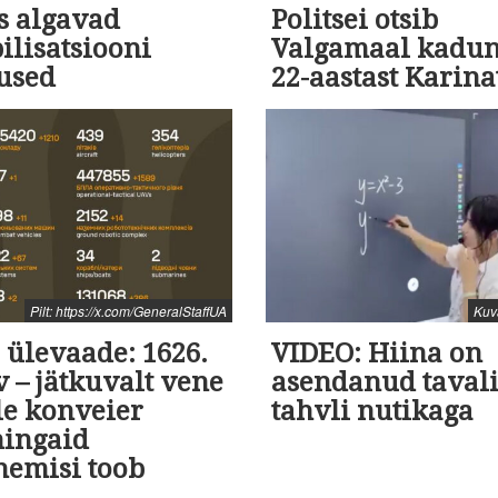
s algavad
Politsei otsib
ilisatsiooni
Valgamaal kadu
used
22-aastast Karina
Pilt: https://x.com/GeneralStaffUA
Kuv
 ülevaade: 1626.
VIDEO: Hiina on
 – jätkuvalt vene
asendanud tavali
le konveier
tahvli nutikaga
ingaid
nemisi toob