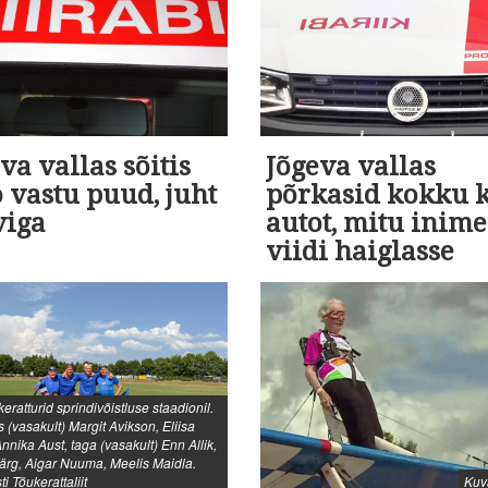
va vallas sõitis
Jõgeva vallas
 vastu puud, juht
põrkasid kokku 
viga
autot, mitu inime
viidi haiglasse
keratturid sprindivõistluse staadionil.
es (vasakult) Margit Avikson, Eliisa
Annika Aust, taga (vasakult) Enn Allik,
ärg, Aigar Nuuma, Meelis Maidla.
ti Tõukerattaliit
Kuv