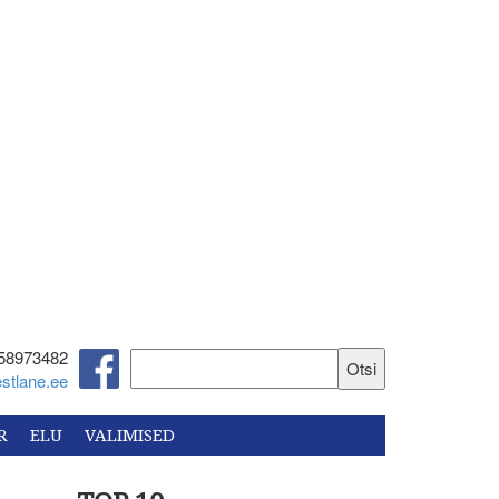
58973482‬
stlane.ee
R
ELU
VALIMISED