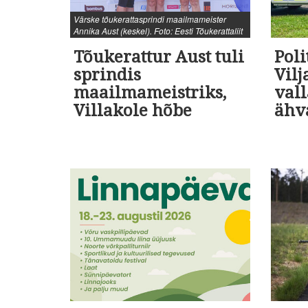
Värske tõukerattasprindi maailmameister
Annika Aust (keskel). Foto: Eesti Tõukerattaliit
Tõukerattur Aust tuli
Poli
sprindis
Vil
maailmameistriks,
vall
Villakole hõbe
ähv