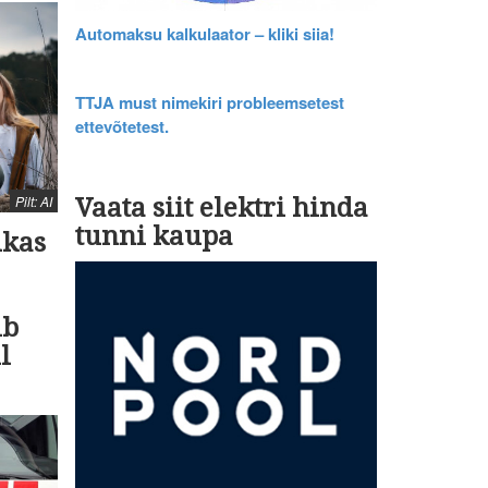
Automaksu kalkulaator – kliki siia!
TTJA must nimekiri probleemsetest
ettevõtetest.
Pilt: AI
Vaata siit elektri hinda
tunni kaupa
ukas
ib
l