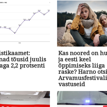
istikaamet:
Kas noored on h
ad tõusid juulis
ja eesti keel
aga 2,2 protsenti
õppimiseks liiga
raske? Harno ots
Arvamusfestivali
vastuseid