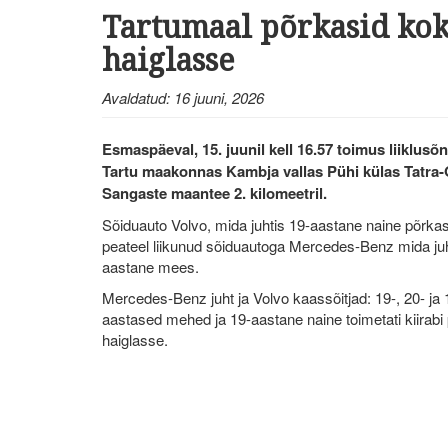
Tartumaal põrkasid kokk
haiglasse
Avaldatud: 16 juuni, 2026
Esmaspäeval, 15. juunil kell 16.57 toimus liiklusõ
Tartu maakonnas Kambja vallas Pühi külas Tatra-
Sangaste maantee 2. kilomeetril.
Sõiduauto Volvo, mida juhtis 19-aastane naine põrka
peateel liikunud sõiduautoga Mercedes-Benz mida juh
aastane mees.
Mercedes-Benz juht ja Volvo kaassõitjad: 19-, 20- ja 
aastased mehed ja 19-aastane naine toimetati kiirabi 
haiglasse.