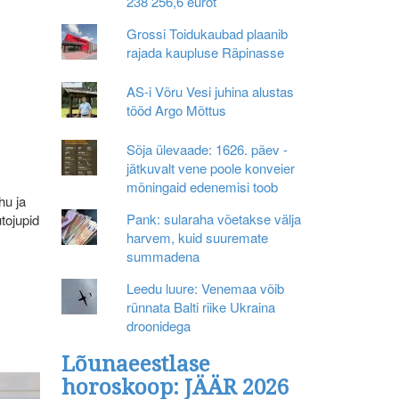
238 256,6 eurot
Grossi Toidukaubad plaanib
rajada kaupluse Räpinasse
AS-i Võru Vesi juhina alustas
tööd Argo Mõttus
Sõja ülevaade: 1626. päev -
jätkuvalt vene poole konveier
mõningaid edenemisi toob
hu ja
Pank: sularaha võetakse välja
utojupid
harvem, kuid suuremate
summadena
Leedu luure: Venemaa võib
rünnata Balti riike Ukraina
droonidega
Lõunaeestlase
horoskoop: JÄÄR 2026