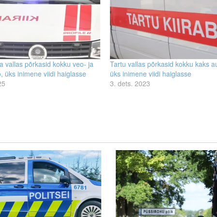
 vallas põrkasid kokku veo- ja
Tartu vallas põrkasid kokku kaks au
, üks inimene viidi haiglasse
üks inimene viidi haiglasse
25
3. dets. 2023