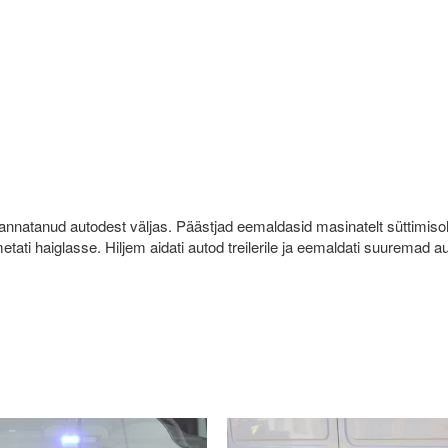
nnatanud autodest väljas. Päästjad eemaldasid masinatelt süttimiso
metati haiglasse. Hiljem aidati autod treilerile ja eemaldati suuremad a