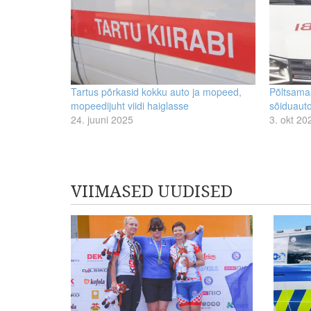
Tartus põrkasid kokku auto ja mopeed,
Põltsamaa
mopeedijuht viidi haiglasse
sõiduauto
24. juuni 2025
3. okt 20
VIIMASED UUDISED