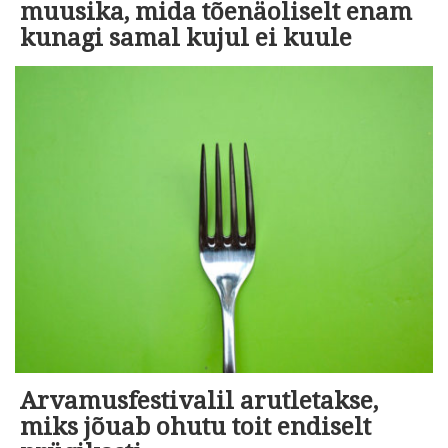
muusika, mida tõenäoliselt enam
kunagi samal kujul ei kuule
Arvamusfestivalil arutletakse,
miks jõuab ohutu toit endiselt