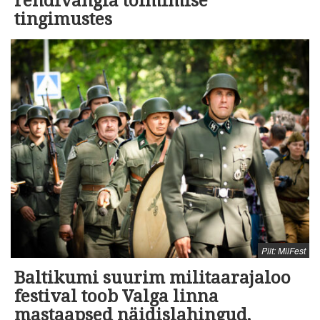
rendivangla toimimise
tingimustes
Pilt: MilFest
Baltikumi suurim militaarajaloo
festival toob Valga linna
mastaapsed näidislahingud,