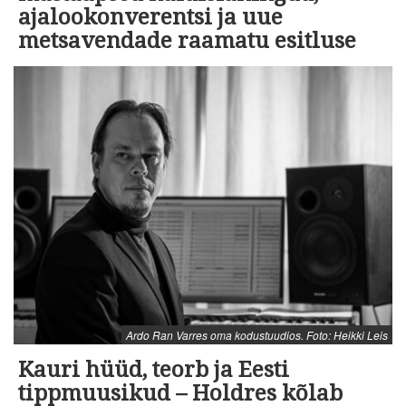
ajalookonverentsi ja uue
metsavendade raamatu esitluse
Ardo Ran Varres oma kodustuudios. Foto: Heikki Leis
Kauri hüüd, teorb ja Eesti
tippmuusikud – Holdres kõlab