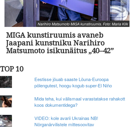
Narihiro Matsumoto MIGA kunstiruumis. Foto: Maria Kilk
MIGA kunstiruumis avaneb
Jaapani kunstniku Narihiro
Matsumoto isikunäitus „40–42”
TOP 10
Eestisse jõuab saaste Lõuna-Euroopa
põlengutest, hoogu kogub super-El Niño
Mida teha, kui välismaal varastatakse rahakott
koos dokumentidega?
VIDEO: kole avarii Ukrainas NB!
Nõrganärvilistele mittesoovitav