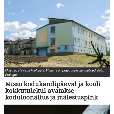
Misso uus ja vana koolimaja. Viimane on praeguseks lammutatud. Foto:
Erakogu
Misso kodukandipäeval ja kooli
kokkutulekul avatakse
koduloonäitus ja mälestuspink