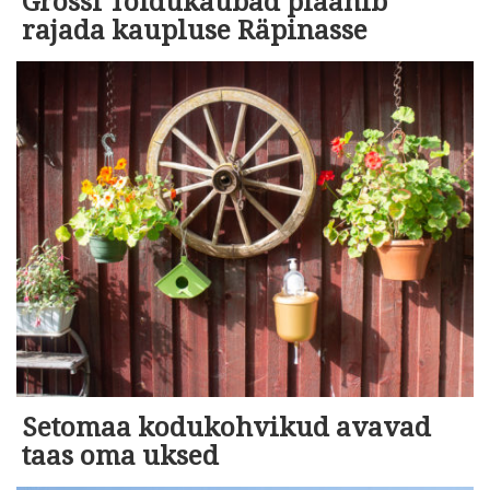
Grossi Toidukaubad plaanib
rajada kaupluse Räpinasse
Setomaa kodukohvikud avavad
taas oma uksed