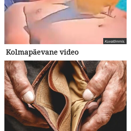
Kuvatõmmis.
Kolmapäevane video