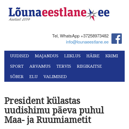
Tel, WhatsApp +37258973482‬
info@lounaeestlane.ee
UUDISED
MAJANDUS
LIIKLUS
HÄIRE
KRIMI
SPORT
ARVAMUS
TERVIS
RIIGIKAITSE
SÕBER
ELU
VALIMISED
President külastas
uudishimu päeva puhul
Maa- ja Ruumiametit