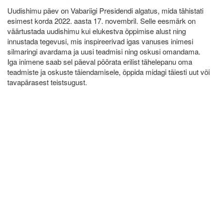
Uudishimu päev on Vabariigi Presidendi algatus, mida tähistati
esimest korda 2022. aasta 17. novembril. Selle eesmärk on
väärtustada uudishimu kui elukestva õppimise alust ning
innustada tegevusi, mis inspireerivad igas vanuses inimesi
silmaringi avardama ja uusi teadmisi ning oskusi omandama.
Iga inimene saab sel päeval pöörata erilist tähelepanu oma
teadmiste ja oskuste täiendamisele, õppida midagi täiesti uut või
tavapärasest teistsugust.