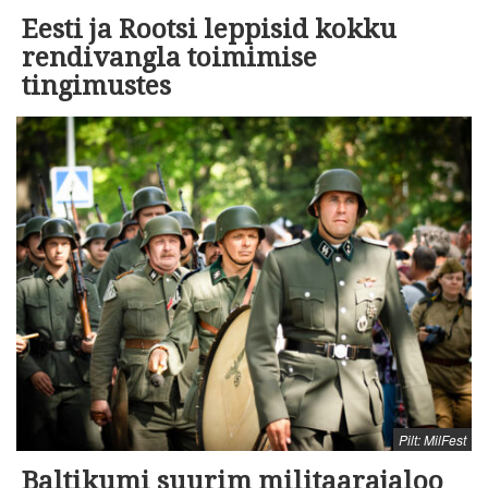
Eesti ja Rootsi leppisid kokku
rendivangla toimimise
tingimustes
Pilt: MilFest
Baltikumi suurim militaarajaloo