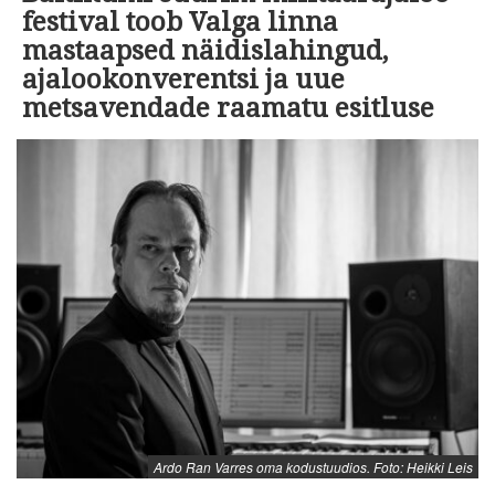
festival toob Valga linna
mastaapsed näidislahingud,
ajalookonverentsi ja uue
metsavendade raamatu esitluse
Ardo Ran Varres oma kodustuudios. Foto: Heikki Leis