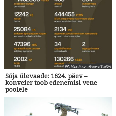
Pilt: https://x.com/GeneralStaffUA
Sõja ülevaade: 1624. päev –
konveier toob edenemisi vene
poolele