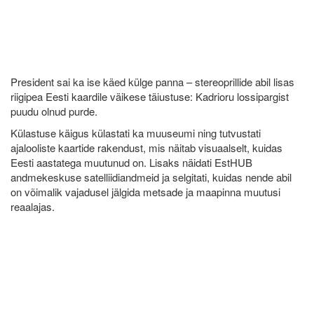
President sai ka ise käed külge panna – stereoprillide abil lisas
riigipea Eesti kaardile väikese täiustuse: Kadrioru lossipargist
puudu olnud purde.
Külastuse käigus külastati ka muuseumi ning tutvustati
ajalooliste kaartide rakendust, mis näitab visuaalselt, kuidas
Eesti aastatega muutunud on. Lisaks näidati EstHUB
andmekeskuse satelliidiandmeid ja selgitati, kuidas nende abil
on võimalik vajadusel jälgida metsade ja maapinna muutusi
reaalajas.