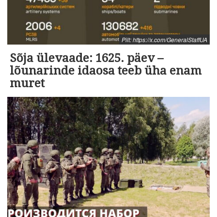
Pilt: https://x.com/GeneralStaffUA
Sõja ülevaade: 1625. päev –
lõunarinde idaosa teeb üha enam
muret