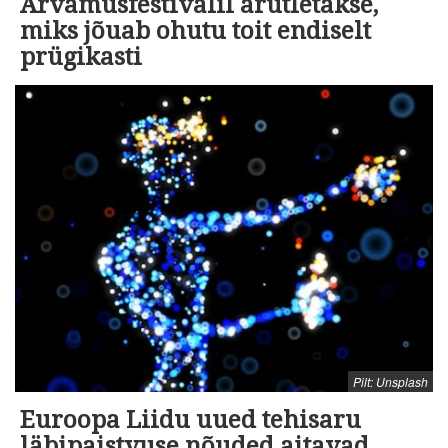
Arvamusfestivalil arutletakse,
miks jõuab ohutu toit endiselt
prügikasti
Pilt: Unsplash
Euroopa Liidu uued tehisaru
läbipaistvuse nõuded aitavad