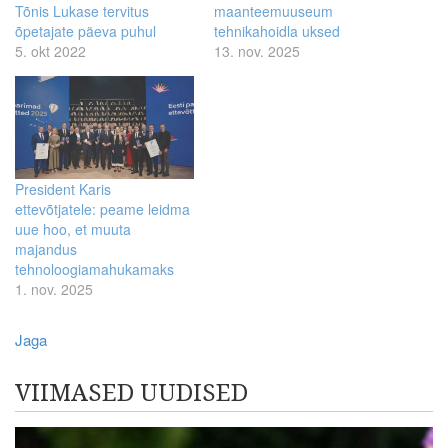
Tõnis Lukase tervitus
maanteemuuseum
õpetajate päeva puhul
tehnikahoidla uksed
5. okt 2022
13. nov. 2025
President Karis
ettevõtjatele: peame leidma
uue hoo, et muuta
majandus
tehnoloogiamahukamaks
1. nov. 2025
Jaga
VIIMASED UUDISED