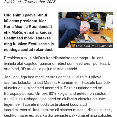
Avaldatud: 17 november, 2025
Uudishimu päeva puhul
külastas president Alar
Karis Maa- ja Ruumiametit
ehk MaRu, et näha, kuidas
Eestimaad mõõdistatakse
ning luuakse Eesti kaarte ja
Foto: Maa- ja Ruumiamet
nendega seotud rakendusi.
President tutvus MaRus kaardistamise tagatoaga – kuidas
lennuki abil kogutud ruumiandmetest sünnivad Eesti põhikaart,
ortofotod, 3D mudel ja paljud teised kaardid.
„Meil on väga hea meel, et president tuli uudishimu päeva
raames külastama just Maa- ja Ruumiametit. Täpsete kaartide
aluseks on kvaliteetsed andmed ja Eesti ruumiandmed on
Euroopa parimad. Umbes 80% kõigist andmetest on seotud
ruumi ja asukohaga ning need on oluliseks aluseks otsuste
tegemisel. Täpsete mõõdistuste alusel koostatud
kaardirakendusi kasutatakse nii planeerimises, kriisijuhtimises,
keskkonnaseires, aga ka digiteenuste pakkumisel ning paljudes