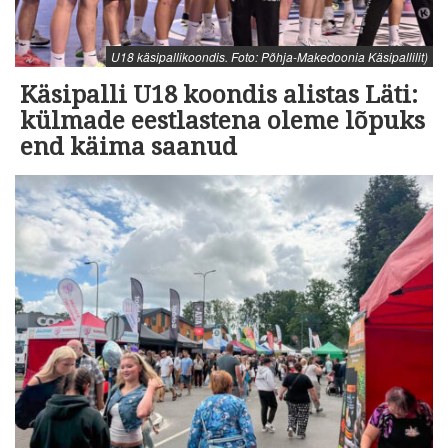
U18 käsipallikoondis. Foto: Põhja-Makedoonia Käsipallilit)
Käsipalli U18 koondis alistas Läti:
külmade eestlastena oleme lõpuks
end käima saanud