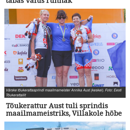
tabas valus rünnak
Värske tõukerattasprindi maailmameister Annika Aust (keskel). Foto: Eesti
Tõukerattaliit
Tõukerattur Aust tuli sprindis
maailmameistriks, Villakole hõbe