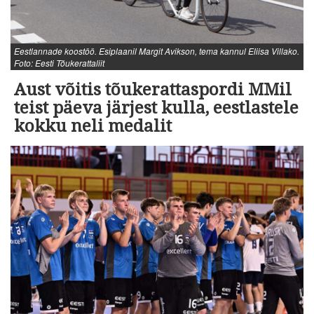
Eestlannade koostöö. Esiplaanil Margit Avikson, tema kannul Eliisa Villako.
Foto: Eesti Tõukerattaliit
Aust võitis tõukerattaspordi MMil
teist päeva järjest kulla, eestlastele
kokku neli medalit