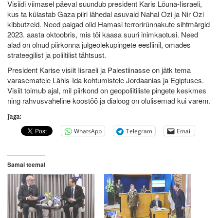
Visiidi viimasel päeval suundub president Karis Lõuna-Iisraeli,
kus ta külastab Gaza piiri lähedal asuvaid Nahal Ozi ja Nir Ozi
kibbutzeid. Need paigad olid Hamasi terrorirünnakute sihtmärgid
2023. aasta oktoobris, mis tõi kaasa suuri inimkaotusi. Need
alad on olnud piirkonna julgeolekupingete eesliinil, omades
strateegilist ja poliitilist tähtsust.
President Karise visiit Iisraeli ja Palestiinasse on jätk tema
varasematele Lähis-Ida kohtumistele Jordaanias ja Egiptuses.
Visiit toimub ajal, mil piirkond on geopoliitiliste pingete keskmes
ning rahvusvaheline koostöö ja dialoog on olulisemad kui varem.
Jaga:
WhatsApp
Telegram
Email
Samal teemal