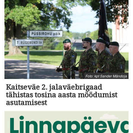
Foto: kpt Sander Mändoja
Kaitseväe 2. jalaväebrigaad
tähistas tosina aasta möödumist
asutamisest