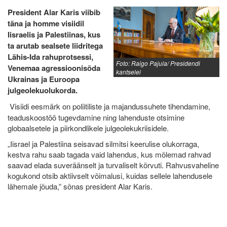
President Alar Karis viibib
täna ja homme visiidil
Iisraelis ja Palestiinas, kus
ta arutab sealsete liidritega
Lähis-Ida rahuprotsessi,
Foto: Raigo Pajula/ Presidendi
Venemaa agressioonisõda
kantselei
Ukrainas ja Euroopa
julgeolekuolukorda.
Visiidi eesmärk on poliitiliste ja majandussuhete tihendamine,
teaduskoostöö tugevdamine ning lahenduste otsimine
globaalsetele ja piirkondlikele julgeolekukriisidele.
„Iisrael ja Palestiina seisavad silmitsi keerulise olukorraga,
kestva rahu saab tagada vaid lahendus, kus mõlemad rahvad
saavad elada suveräänselt ja turvaliselt kõrvuti. Rahvusvaheline
kogukond otsib aktiivselt võimalusi, kuidas sellele lahendusele
lähemale jõuda,” sõnas president Alar Karis.