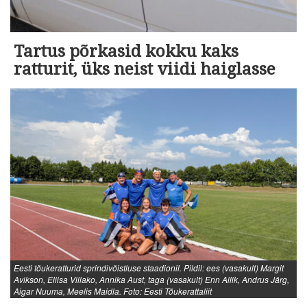
Tartus põrkasid kokku kaks
ratturit, üks neist viidi haiglasse
Eesti tõukeratturid sprindivõistluse staadionil. Pildil: ees (vasakult) Margit
Avikson, Eliisa Villako, Annika Aust, taga (vasakult) Enn Allik, Andrus Järg,
Aigar Nuuma, Meelis Maidla. Foto: Eesti Tõukerattaliit