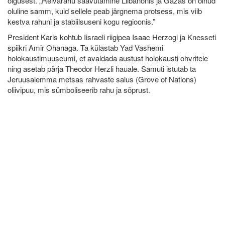
õigusest. „Relvarahu saavutamine Liibanonis ja Gazas on olnud
oluline samm, kuid sellele peab järgnema protsess, mis viib
kestva rahuni ja stabiilsuseni kogu regioonis.”
President Karis kohtub Iisraeli riigipea Isaac Herzogi ja Knesseti
spiikri Amir Ohanaga. Ta külastab Yad Vashemi
holokaustimuuseumi, et avaldada austust holokausti ohvritele
ning asetab pärja Theodor Herzli hauale. Samuti istutab ta
Jeruusalemma metsas rahvaste salus (Grove of Nations)
oliivipuu, mis sümboliseerib rahu ja sõprust.