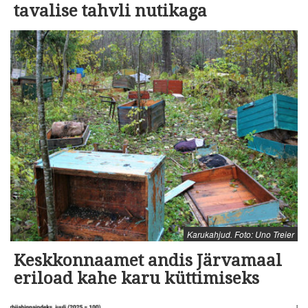
tavalise tahvli nutikaga
Karukahjud. Foto: Uno Treier
Keskkonnaamet andis Järvamaal
eriload kahe karu küttimiseks