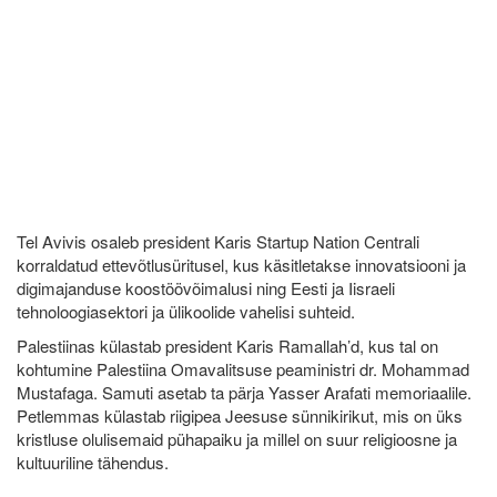
Tel Avivis osaleb president Karis Startup Nation Centrali
korraldatud ettevõtlusüritusel, kus käsitletakse innovatsiooni ja
digimajanduse koostöövõimalusi ning Eesti ja Iisraeli
tehnoloogiasektori ja ülikoolide vahelisi suhteid.
Palestiinas külastab president Karis Ramallah’d, kus tal on
kohtumine Palestiina Omavalitsuse peaministri dr. Mohammad
Mustafaga. Samuti asetab ta pärja Yasser Arafati memoriaalile.
Petlemmas külastab riigipea Jeesuse sünnikirikut, mis on üks
kristluse olulisemaid pühapaiku ja millel on suur religioosne ja
kultuuriline tähendus.