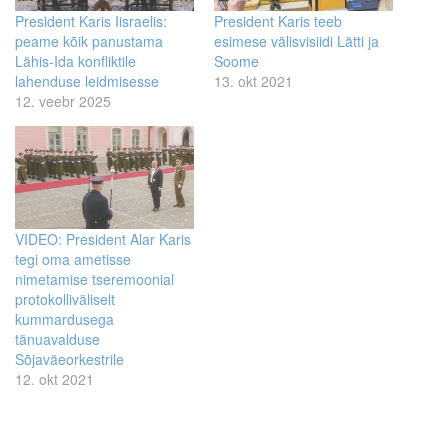
President Karis Iisraelis:
President Karis teeb
peame kõik panustama
esimese välisvisiidi Lätti ja
Lähis-Ida konfliktile
Soome
lahenduse leidmisesse
13. okt 2021
12. veebr 2025
VIDEO: President Alar Karis
tegi oma ametisse
nimetamise tseremoonial
protokolliväliselt
kummardusega
tänuavalduse
Sõjaväeorkestrile
12. okt 2021