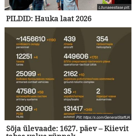
Lõunaeestlase pilt.
PILDID: Hauka laat 2026
Pilt: https://x.com/GeneralStaffUA
Sõja ülevaade: 1627. päev – Kiievit