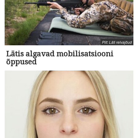
Pilt: Läti relvajõud
Lätis algavad mobilisatsiooni
õppused