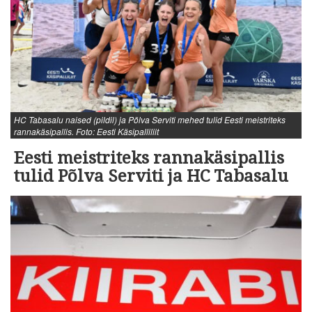
HC Tabasalu naised (pildil) ja Põlva Serviti mehed tulid Eesti meistriteks
rannakäsipallis. Foto: Eesti Käsipalliliit
Eesti meistriteks rannakäsipallis
tulid Põlva Serviti ja HC Tabasalu