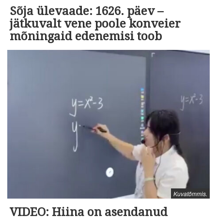
Sõja ülevaade: 1626. päev –
jätkuvalt vene poole konveier
mõningaid edenemisi toob
Kuvatõmmis.
VIDEO: Hiina on asendanud