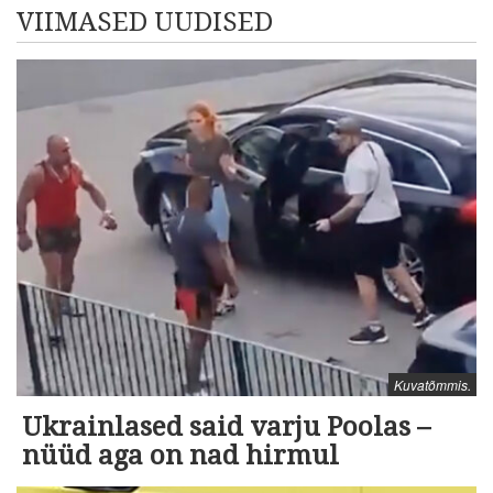
VIIMASED UUDISED
Kuvatõmmis.
Ukrainlased said varju Poolas –
nüüd aga on nad hirmul