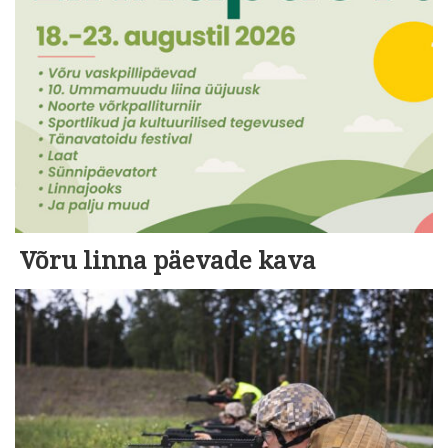
Võru linna päevade kava