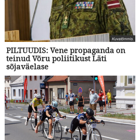
Kuvatõmmis.
PILTUUDIS: Vene propaganda on
teinud Võru poliitikust Läti
sõjaväelase