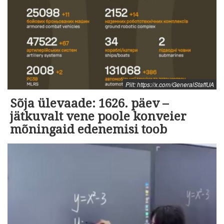
Pilt: https://x.com/GeneralStaffUA
Sõja ülevaade: 1626. päev –
jätkuvalt vene poole konveier
mõningaid edenemisi toob