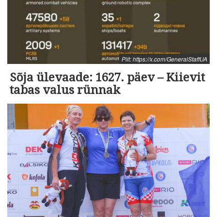
Pilt: https://x.com/GeneralStaffUA
Sõja ülevaade: 1627. päev – Kiievit
tabas valus rünnak