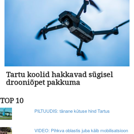
Tartu koolid hakkavad sügisel
drooniõpet pakkuma
TOP 10
PILTUUDIS: tänane kütuse hind Tartus
VIDEO: Pihkva oblastis juba käib mobilisatsioon