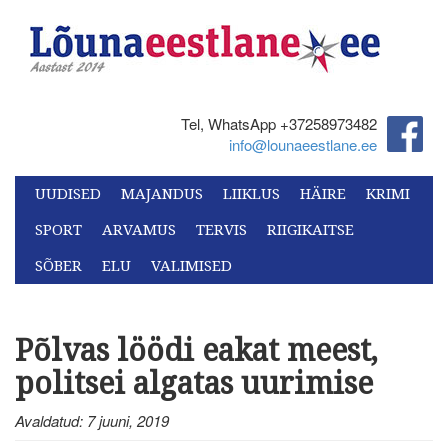
Tel, WhatsApp +37258973482‬
info@lounaeestlane.ee
UUDISED
MAJANDUS
LIIKLUS
HÄIRE
KRIMI
SPORT
ARVAMUS
TERVIS
RIIGIKAITSE
SÕBER
ELU
VALIMISED
Põlvas löödi eakat meest,
politsei algatas uurimise
Avaldatud: 7 juuni, 2019