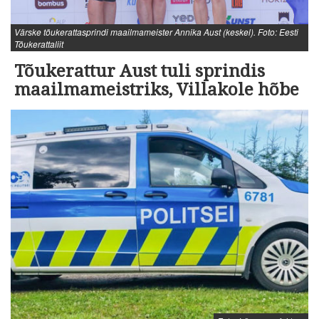
Värske tõukerattasprindi maailmameister Annika Aust (keskel). Foto: Eesti
Tõukerattaliit
Tõukerattur Aust tuli sprindis
maailmameistriks, Villakole hõbe