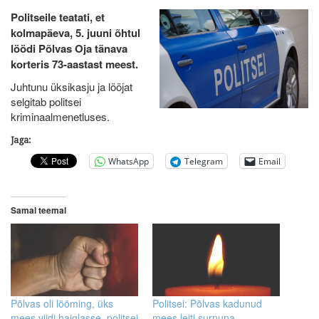
Politseile teatati, et
kolmapäeva, 5. juuni õhtul
löödi Põlvas Oja tänava
korteris 73-aastast meest.
Juhtunu üksikasju ja lööjat
selgitab politsei
kriminaalmenetluses.
Jaga:
WhatsApp
Telegram
Email
Samal teemal
Põlvas oli lööming, üks
Politsei: Põlvas kadunud
mees viidi haiglasse, politsei
mees leiti surnuna