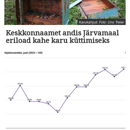
Karukahjud. Foto: Uno Treier
Keskkonnaamet andis Järvamaal
eriload kahe karu küttimiseks