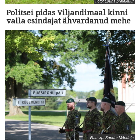
Foto: Lõuna prefektuur
Politsei pidas Viljandimaal kinni
valla esindajat ähvardanud mehe
Foto: kpt Sander Mändoja