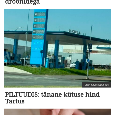
droonidega
Lõunaeestlase pilt.
PILTUUDIS: tänane kütuse hind
Tartus