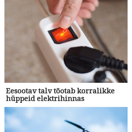
Eesootav talv tõotab korralikke
hüppeid elektrihinnas