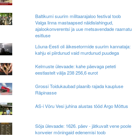
Baltikumi suurim militaarajaloo festival toob
Valga linna mastaapsed näidislahingud,
ajalookonverentsi ja uue metsavendade raamatu
esitluse
Lõuna-Eesti oli äikesetormide suurim kannataja:
kahju ei piirdunud vaid murdunud puudega
Kelmuste ülevaade: kahe päevaga peteti
eestlastelt välja 238 256,6 eurot
Grossi Toidukaubad plaanib rajada kaupluse
Räpinasse
AS-i Võru Vesi juhina alustas tööd Argo Mõttus
Sõja ülevaade: 1626. päev - jätkuvalt vene poole
konveier mõningaid edenemisi toob