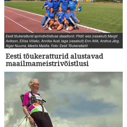
Eesti tõukeratturid sprindivõistluse staadionil. Pildil: ees (vasakult) Margit
Avikson, Eliisa Villako, Annika Aust, taga (vasakult) Enn Allik, Andrus Järg,
Aigar Nuuma, Meelis Maidla. Foto: Eesti Tõukerattaliit
Eesti tõukeratturid alustavad
maailmameistrivõistlusi