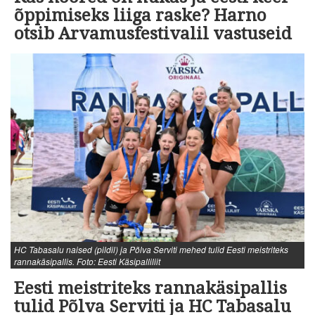
õppimiseks liiga raske? Harno
otsib Arvamusfestivalil vastuseid
HC Tabasalu naised (pildil) ja Põlva Serviti mehed tulid Eesti meistriteks
rannakäsipallis. Foto: Eesti Käsipalliliit
Eesti meistriteks rannakäsipallis
tulid Põlva Serviti ja HC Tabasalu