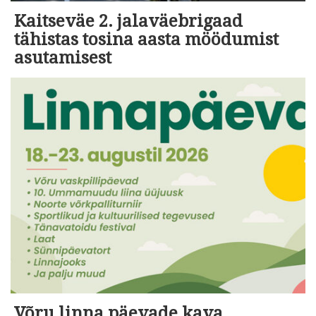
Kaitseväe 2. jalaväebrigaad
tähistas tosina aasta möödumist
asutamisest
Võru linna päevade kava