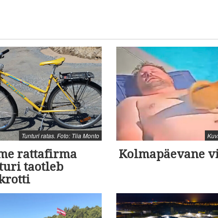
Tunturi ratas. Foto: Tiia Monto
Kuv
me rattafirma
Kolmapäevane v
uri taotleb
krotti