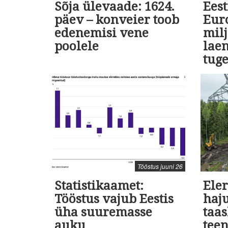
Sõja ülevaade: 1624.
Eest
päev – konveier toob
Euro
edenemisi vene
milj
poolele
lae
tug
Tööstus juuni 26
Statistikaamet:
Eler
Tööstus vajub Eestis
haj
üha suuremasse
taa
auku
teen