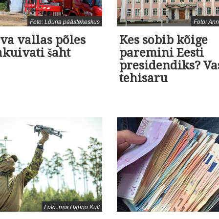
Foto: Lõuna päästekeskus
Foto: An
va vallas põles
Kes sobib kõige
akuivati šaht
paremini Eesti
presidendiks? Va
tehisaru
Foto: rms Hanno Kull