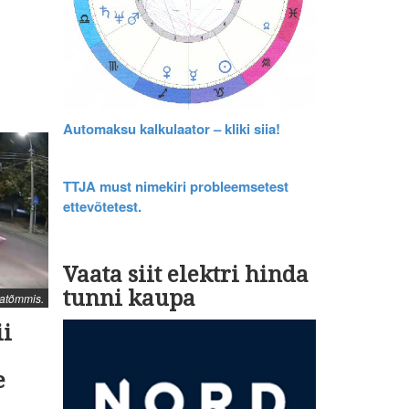
Automaksu kalkulaator – kliki siia!
TTJA must nimekiri probleemsetest
ettevõtetest.
Vaata siit elektri hinda
tunni kaupa
atõmmis.
ii
e