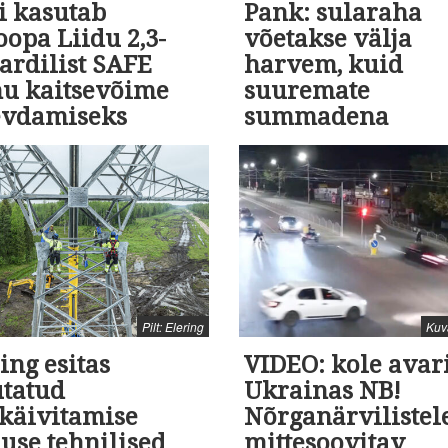
i kasutab
Pank: sularaha
opa Liidu 2,3-
võetakse välja
ardilist SAFE
harvem, kuid
nu kaitsevõime
suuremate
evdamiseks
summadena
Pilt: Elering
Kuv
ing esitas
VIDEO: kole avar
utatud
Ukrainas NB!
skäivitamise
Nõrganärvilistel
use tehnilised
mittesoovitav