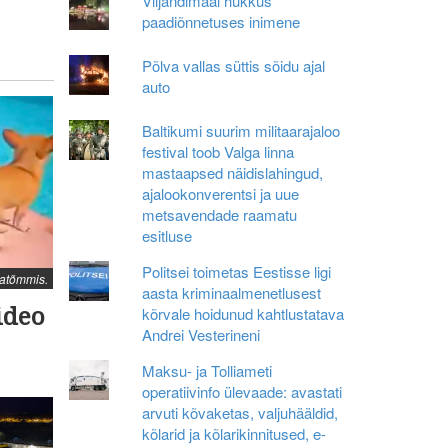
Viljandimaal hukkus
paadiõnnetuses inimene
Põlva vallas süttis sõidu ajal
auto
Baltikumi suurim militaarajaloo
festival toob Valga linna
mastaapsed näidislahingud,
ajalookonverentsi ja uue
metsavendade raamatu
esitluse
Politsei toimetas Eestisse ligi
atõmmis.
aasta kriminaalmenetlusest
ideo
kõrvale hoidunud kahtlustatava
Andrei Vesterineni
Maksu- ja Tolliameti
operatiivinfo ülevaade: avastati
arvuti kõvaketas, valjuhääldid,
kõlarid ja kõlarikinnitused, e-