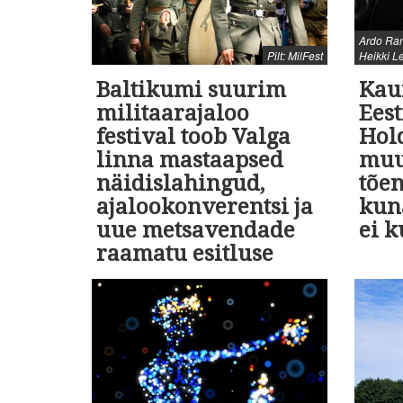
Ardo Ran
Pilt: MilFest
Heikki L
Baltikumi suurim
Kaur
militaarajaloo
Ees
festival toob Valga
Hol
linna mastaapsed
muu
näidislahingud,
tõe
ajalookonverentsi ja
kun
uue metsavendade
ei k
raamatu esitluse