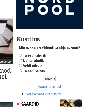
Küsitlus
Mis tunne on võimaliku sõja suhtes?
Täiesti rahulik
Üsna rahulik
: Unsplash
Veidi närvis
inod
Täiesti närvis
sel
Vaata tulemusi
Varasemad küsitlused