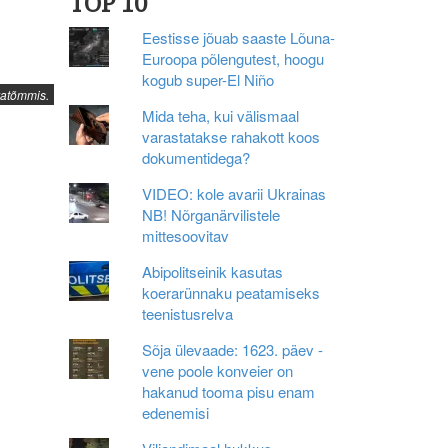
TOP 10
Eestisse jõuab saaste Lõuna-
Euroopa põlengutest, hoogu
kogub super-El Niño
atõmmis.
Mida teha, kui välismaal
varastatakse rahakott koos
dokumentidega?
VIDEO: kole avarii Ukrainas
NB! Nõrganärvilistele
mittesoovitav
Abipolitseinik kasutas
koerarünnaku peatamiseks
teenistusrelva
Sõja ülevaade: 1623. päev -
vene poole konveier on
hakanud tooma pisu enam
edenemisi