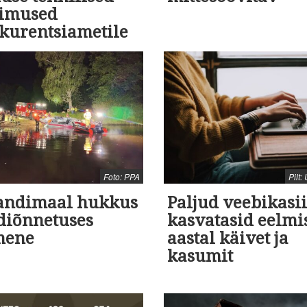
gimused
kurentsiametile
Foto: PPA
Pilt
jandimaal hukkus
Paljud veebikasi
diõnnetuses
kasvatasid eelmi
mene
aastal käivet ja
kasumit