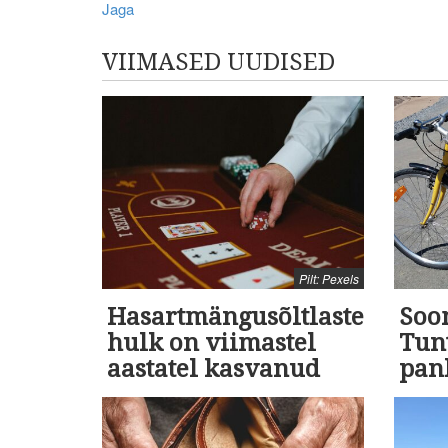
Jaga
VIIMASED UUDISED
Pilt: Pexels
Hasartmängusõltlaste
Soo
hulk on viimastel
Tunt
aastatel kasvanud
pan