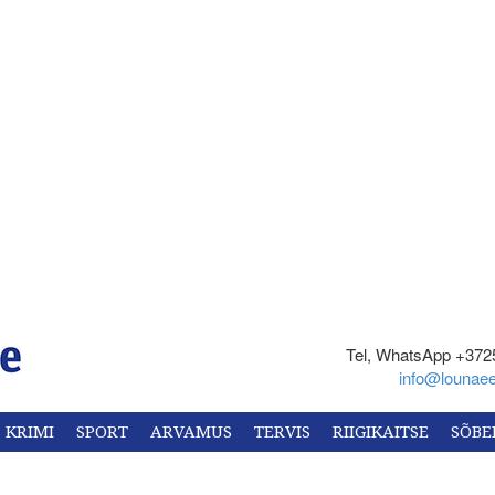
Tel, WhatsApp +372
info@lounaee
KRIMI
SPORT
ARVAMUS
TERVIS
RIIGIKAITSE
SÕBE