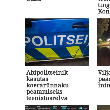
tin
Kon
Abipolitseinik
Vil
kasutas
paa
koerarünnaku
ini
peatamiseks
teenistusrelva