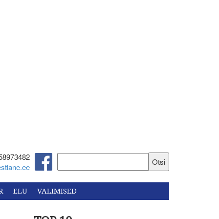
58973482‬
stlane.ee
R
ELU
VALIMISED