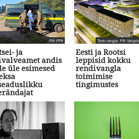
Pilt: PPA
Tartu vangla. Pilt: Vangl
tsei- ja
Eesti ja Rootsi
rivalveamet andis
leppisid kokku
le üle esimesed
rendivangla
eksa
toimimise
seaduslikku
tingimustes
erändajat