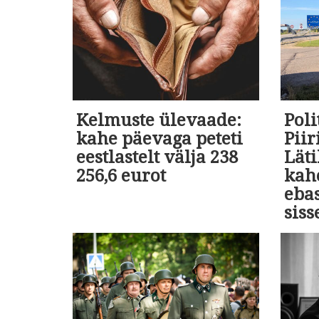
Kelmuste ülevaade:
Poli
kahe päevaga peteti
Pii
eestlastelt välja 238
Läti
256,6 eurot
kah
eba
siss