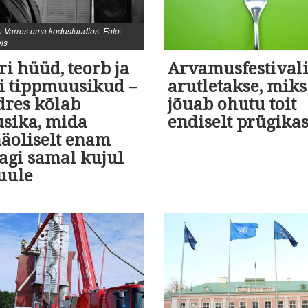
 Varres oma kodustuudios. Foto:
eis
i hüüd, teorb ja
Arvamusfestivali
ti tippmuusikud –
arutletakse, miks
dres kõlab
jõuab ohutu toit
sika, mida
endiselt prügikas
näoliselt enam
agi samal kujul
uule