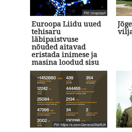
Pilt: Unsplash
Euroopa Liidu uued
Jõge
tehisaru
vilj
läbipaistvuse
nõuded aitavad
eristada inimese ja
masina loodud sisu
Pilt: https://x.com/GeneralStaffUA