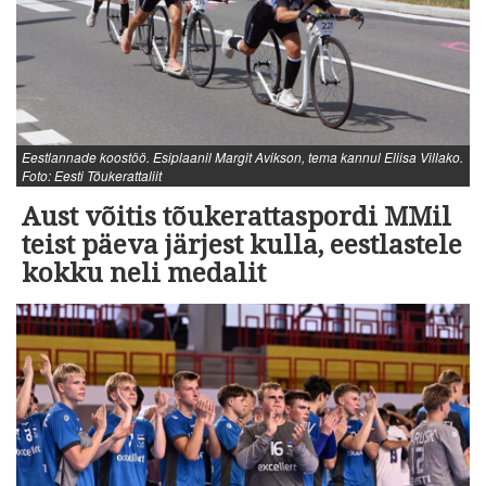
Eestlannade koostöö. Esiplaanil Margit Avikson, tema kannul Eliisa Villako.
Foto: Eesti Tõukerattaliit
Aust võitis tõukerattaspordi MMil
teist päeva järjest kulla, eestlastele
kokku neli medalit