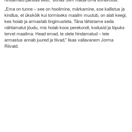
„Ema on tunne – see on hoolimine, märkamine, soe kallistus ja
kindlus, et ükskõik kui tormiseks maailm muutub, on alati keegi,
kes hoiab ja armastab tingimusteta. Täna tähistame seda
nähtamatut jõudu, mis hoiab koos perekondi, kodusid ja lõpuks
tervet maailma. Head emad, te olete hindamatud – teie
armastus annab juured ja tiivad,” lisas vallavanem Jorma
Riivald.