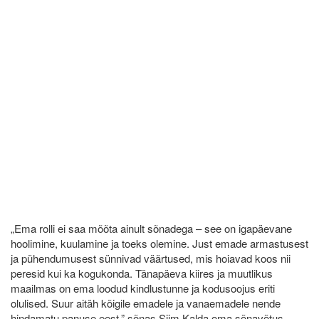
„Ema rolli ei saa mõõta ainult sõnadega – see on igapäevane
hoolimine, kuulamine ja toeks olemine. Just emade armastusest
ja pühendumusest sünnivad väärtused, mis hoiavad koos nii
peresid kui ka kogukonda. Tänapäeva kiires ja muutlikus
maailmas on ema loodud kindlustunne ja kodusoojus eriti
olulised. Suur aitäh kõigile emadele ja vanaemadele nende
hindamatu panuse eest,” sõnas Siim Kalda oma sõnavõtus.