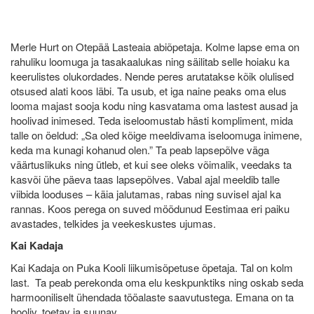
Merle Hurt on Otepää Lasteaia abiõpetaja. Kolme lapse ema on
rahuliku loomuga ja tasakaalukas ning säilitab selle hoiaku ka
keerulistes olukordades. Nende peres arutatakse kõik olulised
otsused alati koos läbi. Ta usub, et iga naine peaks oma elus
looma majast sooja kodu ning kasvatama oma lastest ausad ja
hoolivad inimesed. Teda iseloomustab hästi kompliment, mida
talle on öeldud: „Sa oled kõige meeldivama iseloomuga inimene,
keda ma kunagi kohanud olen.” Ta peab lapsepõlve väga
väärtuslikuks ning ütleb, et kui see oleks võimalik, veedaks ta
kasvõi ühe päeva taas lapsepõlves. Vabal ajal meeldib talle
viibida looduses – käia jalutamas, rabas ning suvisel ajal ka
rannas. Koos perega on suved möödunud Eestimaa eri paiku
avastades, telkides ja veekeskustes ujumas.
Kai Kadaja
Kai Kadaja on Puka Kooli liikumisõpetuse õpetaja. Tal on kolm
last. Ta peab perekonda oma elu keskpunktiks ning oskab seda
harmooniliselt ühendada tööalaste saavutustega. Emana on ta
hooliv, toetav ja suunav.