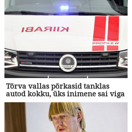
Tõrva vallas põrkasid tanklas
autod kokku, üks inimene sai viga