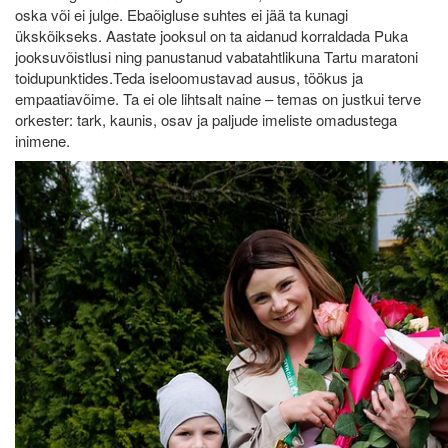
oska või ei julge. Ebaõigluse suhtes ei jää ta kunagi
ükskõikseks. Aastate jooksul on ta aidanud korraldada Puka
jooksuvõistlusi ning panustanud vabatahtlikuna Tartu maratoni
toidupunktides.Teda iseloomustavad ausus, töökus ja
empaatiavõime. Ta ei ole lihtsalt naine – temas on justkui terve
orkester: tark, kaunis, osav ja paljude imeliste omadustega
inimene.