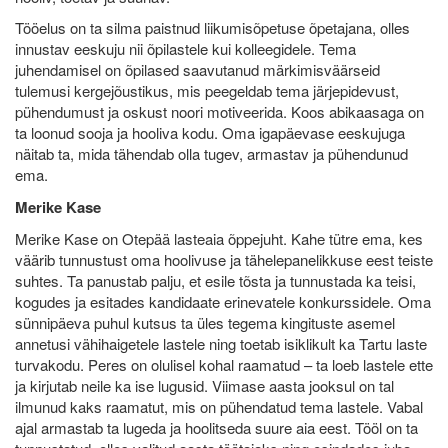
Tööelus on ta silma paistnud liikumisõpetuse õpetajana, olles
innustav eeskuju nii õpilastele kui kolleegidele. Tema
juhendamisel on õpilased saavutanud märkimisväärseid
tulemusi kergejõustikus, mis peegeldab tema järjepidevust,
pühendumust ja oskust noori motiveerida. Koos abikaasaga on
ta loonud sooja ja hooliva kodu. Oma igapäevase eeskujuga
näitab ta, mida tähendab olla tugev, armastav ja pühendunud
ema.
Merike Kase
Merike Kase on Otepää lasteaia õppejuht. Kahe tütre ema, kes
väärib tunnustust oma hoolivuse ja tähelepanelikkuse eest teiste
suhtes. Ta panustab palju, et esile tõsta ja tunnustada ka teisi,
kogudes ja esitades kandidaate erinevatele konkurssidele. Oma
sünnipäeva puhul kutsus ta üles tegema kingituste asemel
annetusi vähihaigetele lastele ning toetab isiklikult ka Tartu laste
turvakodu. Peres on olulisel kohal raamatud – ta loeb lastele ette
ja kirjutab neile ka ise lugusid. Viimase aasta jooksul on tal
ilmunud kaks raamatut, mis on pühendatud tema lastele. Vabal
ajal armastab ta lugeda ja hoolitseda suure aia eest. Tööl on ta