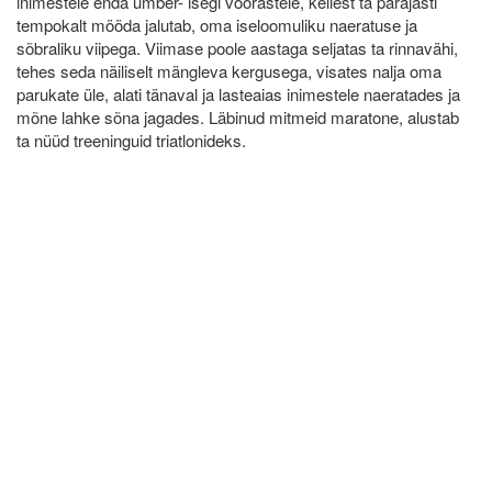
inimestele enda ümber- isegi võõrastele, kellest ta parajasti
tempokalt mööda jalutab, oma iseloomuliku naeratuse ja
sõbraliku viipega. Viimase poole aastaga seljatas ta rinnavähi,
tehes seda näiliselt mängleva kergusega, visates nalja oma
parukate üle, alati tänaval ja lasteaias inimestele naeratades ja
mõne lahke sõna jagades. Läbinud mitmeid maratone, alustab
ta nüüd treeninguid triatlonideks.