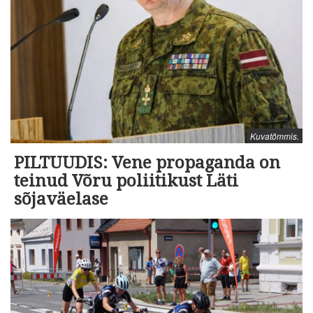
Kuvatõmmis.
PILTUUDIS: Vene propaganda on
teinud Võru poliitikust Läti
sõjaväelase