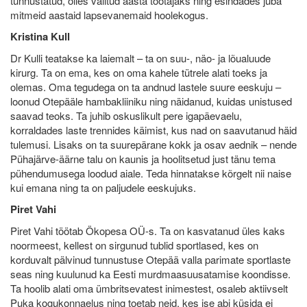
tunnustatud, olles valitud aasta töötajaks ning esindades juba
mitmeid aastaid lapsevanemaid hoolekogus.
Kristina Kull
Dr Kulli teatakse ka laiemalt – ta on suu-, näo- ja lõualuude
kirurg. Ta on ema, kes on oma kahele tütrele alati toeks ja
olemas. Oma tegudega on ta andnud lastele suure eeskuju –
loonud Otepääle hambakliiniku ning näidanud, kuidas unistused
saavad teoks. Ta juhib oskuslikult pere igapäevaelu,
korraldades laste trennides käimist, kus nad on saavutanud häid
tulemusi. Lisaks on ta suurepärane kokk ja osav aednik – nende
Pühajärve-äärne talu on kaunis ja hoolitsetud just tänu tema
pühendumusega loodud aiale. Teda hinnatakse kõrgelt nii naise
kui emana ning ta on paljudele eeskujuks.
Piret Vahi
Piret Vahi töötab Ökopesa OÜ-s. Ta on kasvatanud üles kaks
noormeest, kellest on sirgunud tublid sportlased, kes on
korduvalt pälvinud tunnustuse Otepää valla parimate sportlaste
seas ning kuulunud ka Eesti murdmaasuusatamise koondisse.
Ta hoolib alati oma ümbritsevatest inimestest, osaleb aktiivselt
Puka kogukonnaelus ning toetab neid, kes ise abi küsida ei