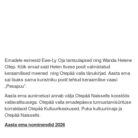
Emadele esinesid Ewe-Ly Oja tantsulapsed ning Wanda Helene
Ollep. Kõik emad said Helen Ilvese poolt valmistatud
keraamilised meened ning Otepää valla tänukirjad. Aasta ema
sai lisaks sama kunstniku poolt tehtud keraamilise vaasi
„Pesapuu”.
Aasta ema aunimetust annab välja Otepää Naisselts koostöös
vallavalitsusega. Otepää valla emadepäeva tunnustamisürituse
korraldasid Otepää Kultuurikeskused, Puka kultuurimaja ja
Otepää Naisselts.
Aasta ema nominendid 2026