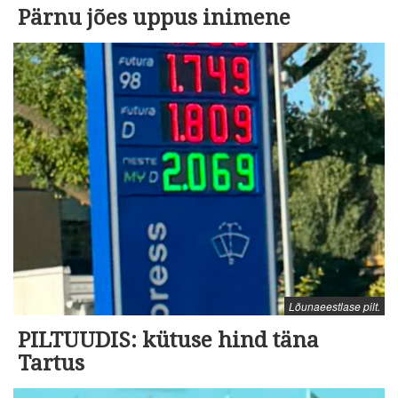
Pärnu jões uppus inimene
Lõunaeestlase pilt.
PILTUUDIS: kütuse hind täna
Tartus