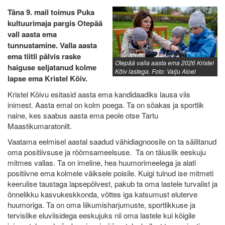
Täna 9. mail toimus Puka
kultuurimaja pargis Otepää
vall aasta ema
tunnustamine. Valla aasta
ema tiitli pälvis raske
Otepää valla aasta ema 2026 Kristel
haiguse seljatanud kolme
Kõiv lastega. Foto: Valju Aloel
lapse ema Kristel Kõiv.
Kristel Kõivu esitasid aasta ema kandidaadiks lausa viis
inimest. Aasta emal on kolm poega. Ta on söakas ja sportlik
naine, kes saabus aasta ema peole otse Tartu
Maastikumaratonilt.
Vaatama eelmisel aastal saadud vähidiagnoosile on ta säilitanud
oma positiivsuse ja rõõmsameelsuse. Ta on täiuslik eeskuju
mitmes vallas. Ta on imeline, hea huumorimeelega ja alati
positiivne ema kolmele väiksele poisile. Kuigi tulnud ise mitmeti
keerulise taustaga lapsepõlvest, pakub ta oma lastele turvalist ja
õnnelikku kasvukeskkonda, võttes iga katsumust eluterve
huumoriga. Ta on oma liikumisharjumuste, sportlikkuse ja
tervislike eluviisidega eeskujuks nii oma lastele kui kõigile