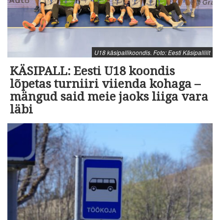
U18 käsipallikoondis. Foto: Eesti Käsipallilit
KÄSIPALL: Eesti U18 koondis
lõpetas turniiri viienda kohaga –
mängud said meie jaoks liiga vara
läbi