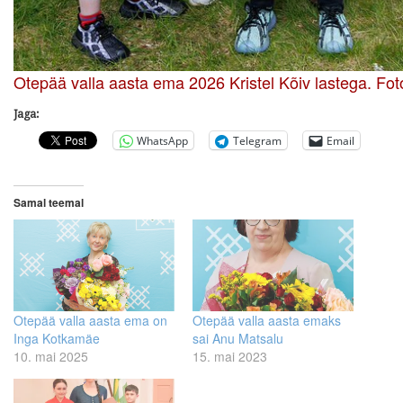
Otepää valla aasta ema 2026 Kristel Kõiv lastega. Foto
Jaga:
WhatsApp
Telegram
Email
Samal teemal
Otepää valla aasta ema on
Otepää valla aasta emaks
Inga Kotkamäe
sai Anu Matsalu
10. mai 2025
15. mai 2023