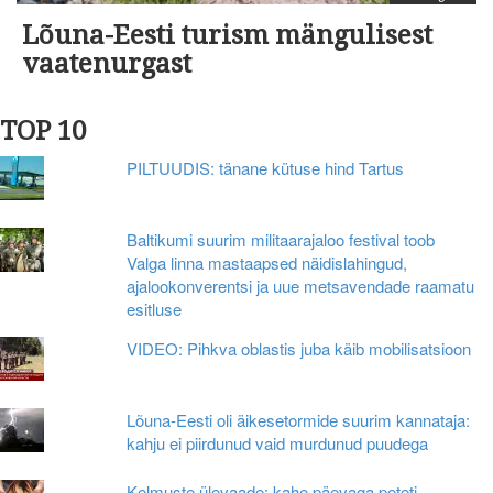
Lõuna-Eesti turism mängulisest
vaatenurgast
TOP 10
PILTUUDIS: tänane kütuse hind Tartus
Baltikumi suurim militaarajaloo festival toob
Valga linna mastaapsed näidislahingud,
ajalookonverentsi ja uue metsavendade raamatu
esitluse
VIDEO: Pihkva oblastis juba käib mobilisatsioon
Lõuna-Eesti oli äikesetormide suurim kannataja:
kahju ei piirdunud vaid murdunud puudega
Kelmuste ülevaade: kahe päevaga peteti