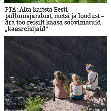
PTA: Aita kaitsta Eesti
põllumajandust, metsi ja loodust –
ära too reisilt kaasa soovimatuid
„kaasreisijaid”
Pilt: Magnific