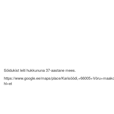
Sõidukist leiti hukkununa 37-aastane mees.
https://www.google.ee/maps/place/Karisöödi,+66005+Võru+maa
hl=et