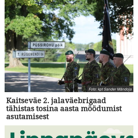
Foto: kpt Sander Mändoja
Kaitseväe 2. jalaväebrigaad
tähistas tosina aasta möödumist
asutamisest