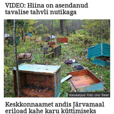
VIDEO: Hiina on asendanud
tavalise tahvli nutikaga
Karukahjud. Foto: Uno Treier
Keskkonnaamet andis Järvamaal
eriload kahe karu küttimiseks