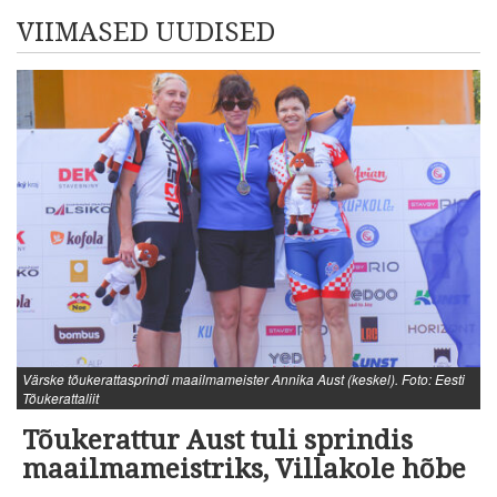
VIIMASED UUDISED
Värske tõukerattasprindi maailmameister Annika Aust (keskel). Foto: Eesti
Tõukerattaliit
Tõukerattur Aust tuli sprindis
maailmameistriks, Villakole hõbe