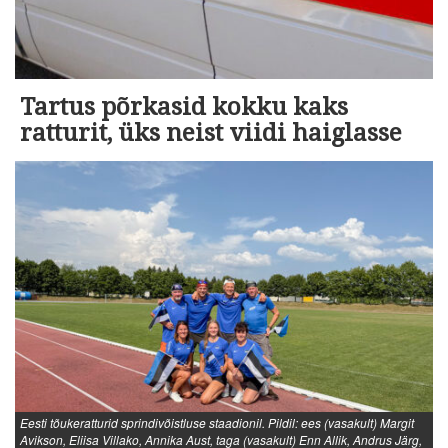
Tartus põrkasid kokku kaks
ratturit, üks neist viidi haiglasse
Eesti tõukeratturid sprindivõistluse staadionil. Pildil: ees (vasakult) Margit
Avikson, Eliisa Villako, Annika Aust, taga (vasakult) Enn Allik, Andrus Järg,