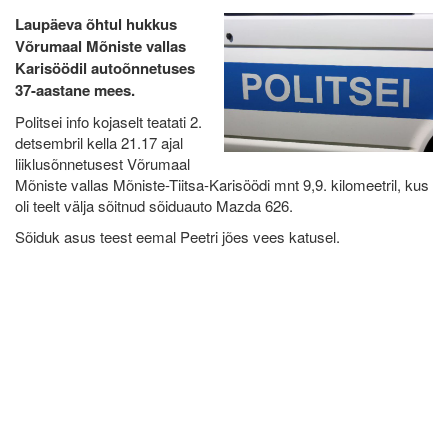
Laupäeva õhtul hukkus
Võrumaal Mõniste vallas
Karisöödil autoõnnetuses
37-aastane mees.
Politsei info kojaselt teatati 2.
detsembril kella 21.17 ajal
liiklusõnnetusest Võrumaal
Mõniste vallas Mõniste-Tiitsa-Karisöödi mnt 9,9. kilomeetril, kus
oli teelt välja sõitnud sõiduauto Mazda 626.
Sõiduk asus teest eemal Peetri jões vees katusel.