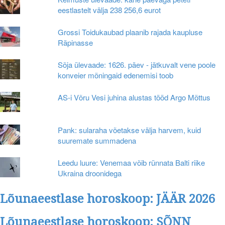
eestlastelt välja 238 256,6 eurot
Grossi Toidukaubad plaanib rajada kaupluse
Räpinasse
Sõja ülevaade: 1626. päev - jätkuvalt vene poole
konveier mõningaid edenemisi toob
AS-i Võru Vesi juhina alustas tööd Argo Mõttus
Pank: sularaha võetakse välja harvem, kuid
suuremate summadena
Leedu luure: Venemaa võib rünnata Balti riike
Ukraina droonidega
Lõunaeestlase horoskoop: JÄÄR 2026
Lõunaeestlase horoskoop: SÕNN