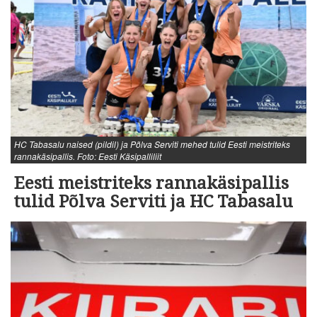
HC Tabasalu naised (pildil) ja Põlva Serviti mehed tulid Eesti meistriteks
rannakäsipallis. Foto: Eesti Käsipalliliit
Eesti meistriteks rannakäsipallis
tulid Põlva Serviti ja HC Tabasalu