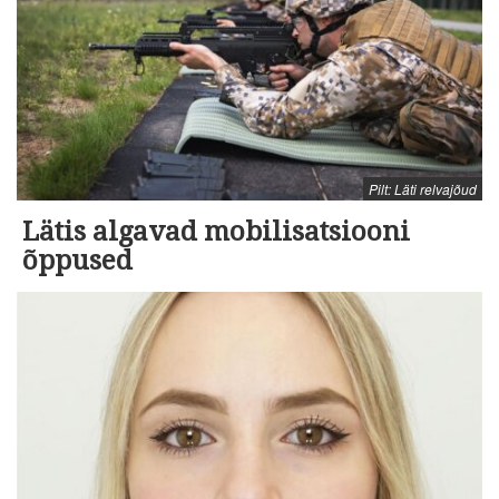
Pilt: Läti relvajõud
Lätis algavad mobilisatsiooni
õppused