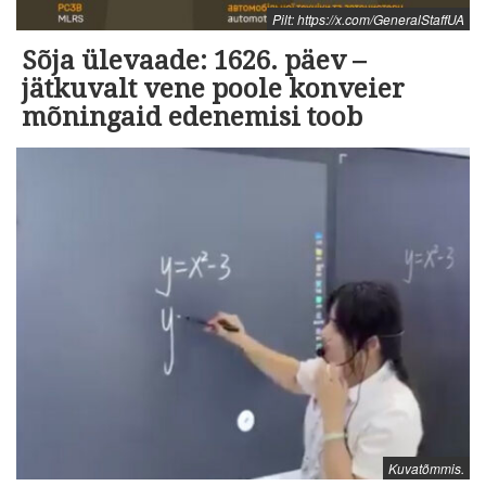
Pilt: https://x.com/GeneralStaffUA
Sõja ülevaade: 1626. päev –
jätkuvalt vene poole konveier
mõningaid edenemisi toob
Kuvatõmmis.