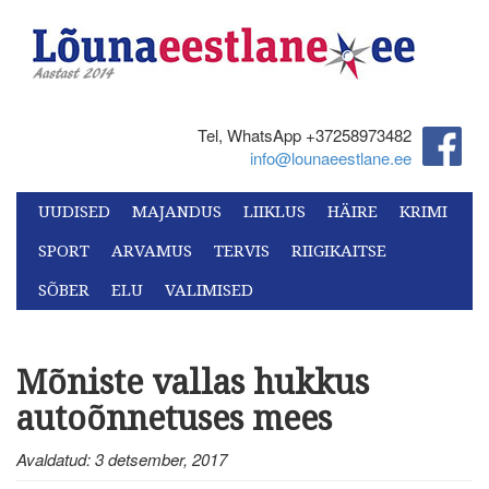
Tel, WhatsApp +37258973482‬
info@lounaeestlane.ee
UUDISED
MAJANDUS
LIIKLUS
HÄIRE
KRIMI
SPORT
ARVAMUS
TERVIS
RIIGIKAITSE
SÕBER
ELU
VALIMISED
Mõniste vallas hukkus
autoõnnetuses mees
Avaldatud: 3 detsember, 2017