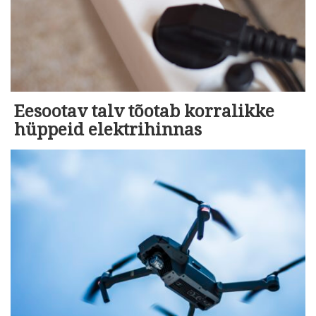
Eesootav talv tõotab korralikke
hüppeid elektrihinnas