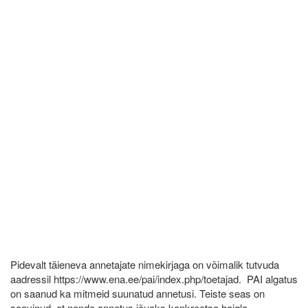
Pidevalt täieneva annetajate nimekirjaga on võimalik tutvuda
aadressil https://www.ena.ee/pai/index.php/toetajad. PAI algatus
on saanud ka mitmeid suunatud annetusi. Teiste seas on
soovinud, et nende annetus jõuaks konkreetse haigla