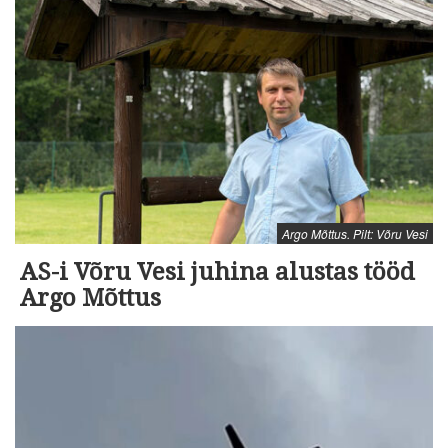
Argo Mõttus. Pilt: Võru Vesi
AS-i Võru Vesi juhina alustas tööd
Argo Mõttus