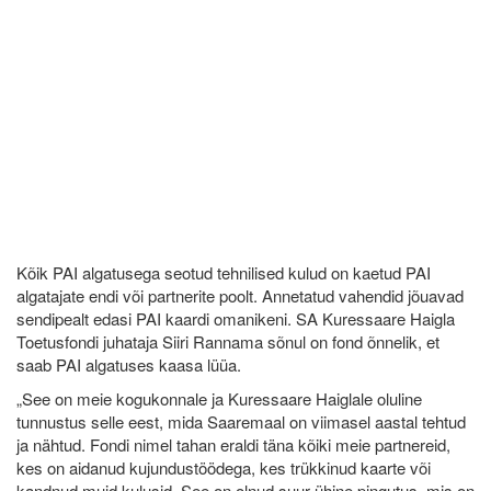
Kõik PAI algatusega seotud tehnilised kulud on kaetud PAI
algatajate endi või partnerite poolt. Annetatud vahendid jõuavad
sendipealt edasi PAI kaardi omanikeni. SA Kuressaare Haigla
Toetusfondi juhataja Siiri Rannama sõnul on fond õnnelik, et
saab PAI algatuses kaasa lüüa.
„See on meie kogukonnale ja Kuressaare Haiglale oluline
tunnustus selle eest, mida Saaremaal on viimasel aastal tehtud
ja nähtud. Fondi nimel tahan eraldi täna kõiki meie partnereid,
kes on aidanud kujundustöödega, kes trükkinud kaarte või
kandnud muid kulusid. See on olnud suur ühine pingutus, mis on