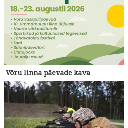
Võru linna päevade kava