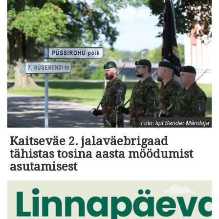
Foto: kpt Sander Mändoja
Kaitseväe 2. jalaväebrigaad
tähistas tosina aasta möödumist
asutamisest