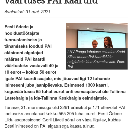
väärtuses PAI kaardid
Avaldatud: 31 mai, 2021
Eesti õdede ja
hooldustöötajate
tunnustamiseks ja
tänamiseks loodud PAI
LHV Panga juhatuse esinaine Kadri
aktsiooni algatajad
Kiisel annab PAI kaardid üle
määrasid PAI kaardi
haiglaõele Irina Kuznetsovale. Foto:
väärtusteks vastavalt 40 ja
PAI
10 eurot – kokku 50 eurot
igale PAI kaardi saajale, mis jõuavad ligi 12 tuhande
inimeseni juba jaanipäevaks. Esimesed 1300 kaarti,
koguväärtuses 65 tuhat eurot anti esmaspäeval üle Tallinna
Lastehaigla ja Ida-Tallinna Keskhaigla esindajatele.
Tänase, 31. mai seisuga olid 3261 eraisikut ja 171 ettevõtet PAI
toetuseks annetanud kokku 565 205 tuhat eurot. Eesti Õdede
Liidu asepresidendi Gerli Liiveti sõnul on väga liigutav, kuidas
Eesti inimesed on PAI algatusega kaasa tulnud.