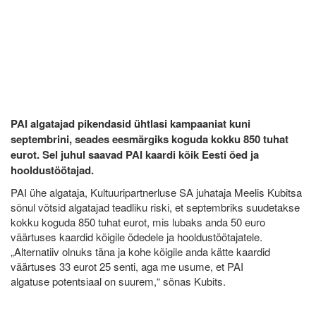
PAI algatajad pikendasid ühtlasi kampaaniat kuni
septembrini, seades eesmärgiks koguda kokku 850 tuhat
eurot. Sel juhul saavad PAI kaardi kõik Eesti õed ja
hooldustöötajad.
PAI ühe algataja, Kultuuripartnerluse SA juhataja Meelis Kubitsa
sõnul võtsid algatajad teadliku riski, et septembriks suudetakse
kokku koguda 850 tuhat eurot, mis lubaks anda 50 euro
väärtuses kaardid kõigile õdedele ja hooldustöötajatele.
„Alternatiiv olnuks täna ja kohe kõigile anda kätte kaardid
väärtuses 33 eurot 25 senti, aga me usume, et PAI
algatuse potentsiaal on suurem,“ sõnas Kubits.