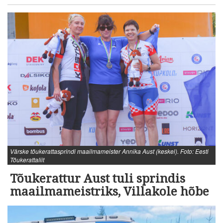
Värske tõukerattasprindi maailmameister Annika Aust (keskel). Foto: Eesti
Tõukerattaliit
Tõukerattur Aust tuli sprindis
maailmameistriks, Villakole hõbe