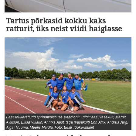
Tartus põrkasid kokku kaks
ratturit, üks neist viidi haiglasse
Eesti tõukeratturid sprindivõistluse staadionil. Pildil: ees (vasakult) Margit
Avikson, Eliisa Villako, Annika Aust, taga (vasakult) Enn Allik, Andrus Järg,
Aigar Nuuma, Meelis Maidla. Foto: Eesti Tõukerattaliit