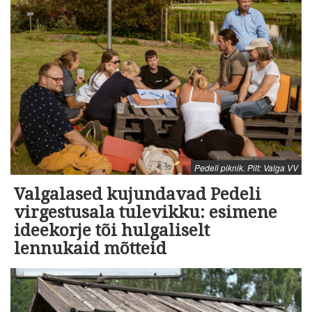
Pedeli piknik. Pilt: Valga VV
Valgalased kujundavad Pedeli
virgestusala tulevikku: esimene
ideekorje tõi hulgaliselt
lennukaid mõtteid