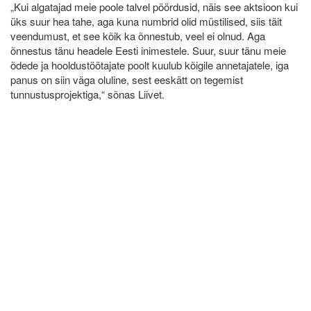
„Kui algatajad meie poole talvel pöördusid, näis see aktsioon kui
üks suur hea tahe, aga kuna numbrid olid müstilised, siis täit
veendumust, et see kõik ka õnnestub, veel ei olnud. Aga
õnnestus tänu headele Eesti inimestele. Suur, suur tänu meie
õdede ja hooldustöötajate poolt kuulub kõigile annetajatele, iga
panus on siin väga oluline, sest eeskätt on tegemist
tunnustusprojektiga,“ sõnas Liivet.