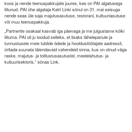
koos ja nende teenuspakkujate juures, kes on PAI algatusega
liitunud. PAI ühe algataja Katri Linki sõnul on 31. mai seisuga
nende seas üle saja majutusasutuse, restorani, kultuuriasutuse
või muu teenuspakkuja.
„Partnerite osakaal kasvab iga päevaga ja me julgustame kõiki
liituma. PAI oli ju loodud selleks, et lisaks tähelepanule ja
tunnustusele meie tublide õdede ja hooldustöötajate aadressil,
üritada suunata täiendavaid vahendeid sinna, kus on olnud väga
raske, majutus- ja toitlustusasutustel, meelelahutus- ja
kultuurisektoris,“ sõnas Link.