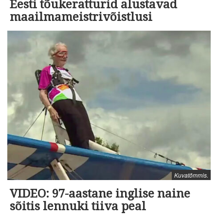
Eesti tõukeratturid alustavad
maailmameistrivõistlusi
Kuvatõmmis.
VIDEO: 97-aastane inglise naine
sõitis lennuki tiiva peal