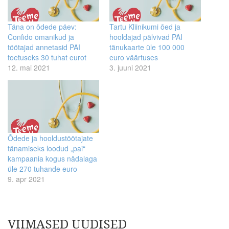
Täna on õdede päev:
Tartu Kliinikumi õed ja
Confido omanikud ja
hooldajad pälvivad PAI
töötajad annetasid PAI
tänukaarte üle 100 000
toetuseks 30 tuhat eurot
euro väärtuses
12. mai 2021
3. juuni 2021
Õdede ja hooldustöötajate
tänamiseks loodud „pai“
kampaania kogus nädalaga
üle 270 tuhande euro
9. apr 2021
VIIMASED UUDISED