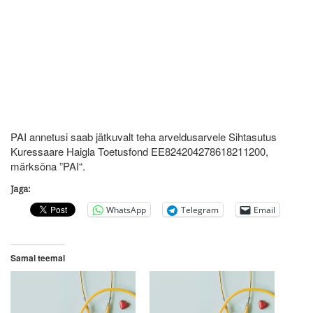
PAI annetusi saab jätkuvalt teha arveldusarvele Sihtasutus
Kuressaare Haigla Toetusfond EE824204278618211200,
märksõna ”PAI“.
Jaga:
WhatsApp
Telegram
Email
Samal teemal