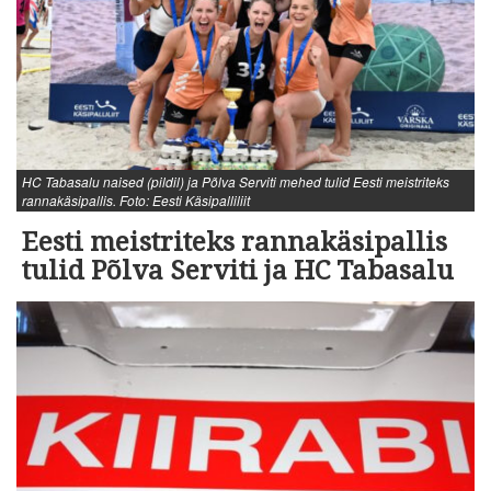
HC Tabasalu naised (pildil) ja Põlva Serviti mehed tulid Eesti meistriteks
rannakäsipallis. Foto: Eesti Käsipalliliit
Eesti meistriteks rannakäsipallis
tulid Põlva Serviti ja HC Tabasalu