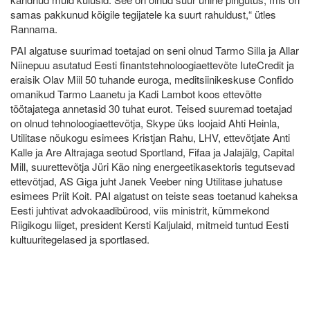
samas pakkunud kõigile tegijatele ka suurt rahuldust,“ ütles
Rannama.
PAI algatuse suurimad toetajad on seni olnud Tarmo Silla ja Allar
Niinepuu asutatud Eesti finantstehnoloogiaettevõte IuteCredit ja
eraisik Olav Miil 50 tuhande euroga, meditsiinikeskuse Confido
omanikud Tarmo Laanetu ja Kadi Lambot koos ettevõtte
töötajatega annetasid 30 tuhat eurot. Teised suuremad toetajad
on olnud tehnoloogiaettevõtja, Skype üks loojaid Ahti Heinla,
Utilitase nõukogu esimees Kristjan Rahu, LHV, ettevõtjate Anti
Kalle ja Are Altrajaga seotud Sportland, Fifaa ja Jalajälg, Capital
Mill, suurettevõtja Jüri Käo ning energeetikasektoris tegutsevad
ettevõtjad, AS Giga juht Janek Veeber ning Utilitase juhatuse
esimees Priit Koit. PAI algatust on teiste seas toetanud kaheksa
Eesti juhtivat advokaadibürood, viis ministrit, kümmekond
Riigikogu liiget, president Kersti Kaljulaid, mitmeid tuntud Eesti
kultuuritegelased ja sportlased.