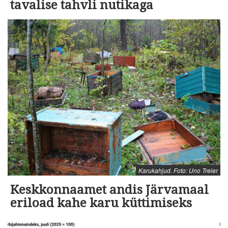
tavalise tahvli nutikaga
Karukahjud. Foto: Uno Treier
Keskkonnaamet andis Järvamaal
eriload kahe karu küttimiseks