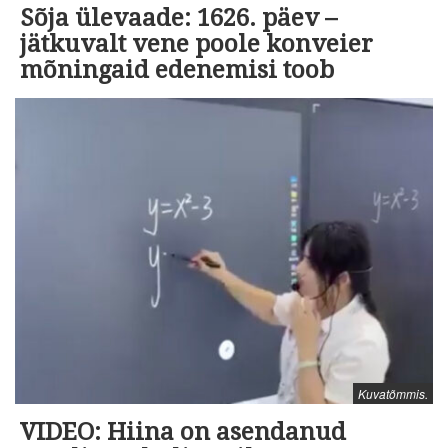
Sõja ülevaade: 1626. päev –
jätkuvalt vene poole konveier
mõningaid edenemisi toob
Kuvatõmmis.
VIDEO: Hiina on asendanud