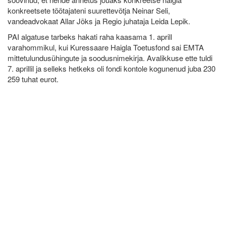
konkreetsete töötajateni suurettevõtja Neinar Seli,
vandeadvokaat Allar Jõks ja Regio juhataja Leida Lepik.
PAI algatuse tarbeks hakati raha kaasama 1. aprill
varahommikul, kui Kuressaare Haigla Toetusfond sai EMTA
mittetulundusühingute ja soodusnimekirja. Avalikkuse ette tuldi
7. aprillil ja selleks hetkeks oli fondi kontole kogunenud juba 230
259 tuhat eurot.