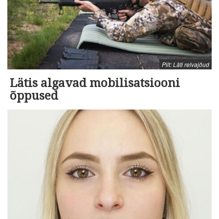
Pilt: Läti relvajõud
Lätis algavad mobilisatsiooni
õppused