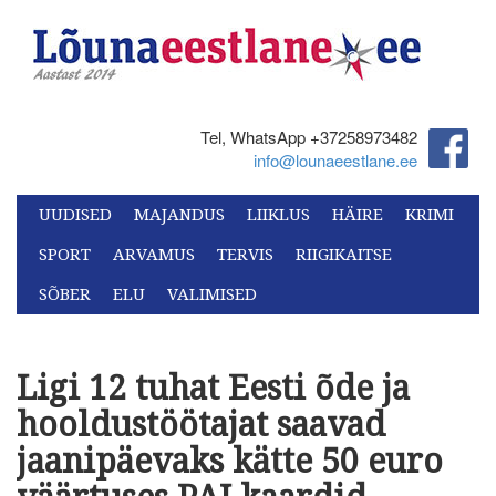
Tel, WhatsApp +37258973482‬
info@lounaeestlane.ee
UUDISED
MAJANDUS
LIIKLUS
HÄIRE
KRIMI
SPORT
ARVAMUS
TERVIS
RIIGIKAITSE
SÕBER
ELU
VALIMISED
Ligi 12 tuhat Eesti õde ja
hooldustöötajat saavad
jaanipäevaks kätte 50 euro