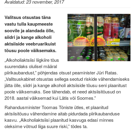
Avaldatud: 23 november, 2017
Valitsus otsustas täna
vastu tulla kaupmeeste
soovile ja alandada õlle,
siidri ja kange alkoholi
aktsiiside veebruarikuist
tõusu poole väiksemaks.
„Alkoholiaktsiisi liigkiire tõus
suurendaks olulisel määral
piirikaubandust,” põhjendas otsust peaminister Jüri Ratas.
„Valitsuskabinet otsustas sellega seotud riskide vähendamiseks
jätta õlle, siidri ja kange alkoholi aktsiiside tõusu seni plaanitust
poole väiksemaks. See tähendab, et need aktsiisitõusud on
2018. aastal väiksemad kui Lätis või Soomes.”
Rahandusminister Toomas Tõniste ütles, et plaanitud
aktsiisitõusu vähendamine aitab pidurdada piirikaubanduse
kasvu. „Alkoholiaktsiisi plaanitud kasvuga edasi minnes
oleksime võtnud liiga suure riski,” tõdes ta.