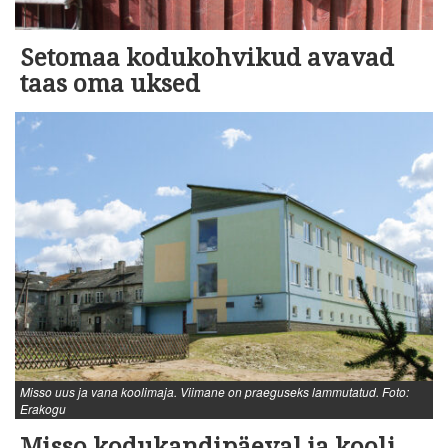
Setomaa kodukohvikud avavad
taas oma uksed
Misso uus ja vana koolimaja. Viimane on praeguseks lammutatud. Foto:
Erakogu
Misso kodukandipäeval ja kooli