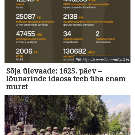
Pilt: https://x.com/GeneralStaffUA
Sõja ülevaade: 1625. päev –
lõunarinde idaosa teeb üha enam
muret