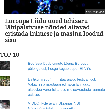
Pilt: Unsplash
Euroopa Liidu uued tehisaru
läbipaistvuse nõuded aitavad
eristada inimese ja masina loodud
sisu
TOP 10
Eestisse jõuab saaste Lõuna-Euroopa
põlengutest, hoogu kogub super-El Niño
Baltikumi suurim militaarajaloo festival toob
Valga linna mastaapsed näidislahingud,
ajalookonverentsi ja uue metsavendade raamatu
esitluse
VIDEO: kole avarii Ukrainas NB!
Nõrganärvilistele mittesoovitav