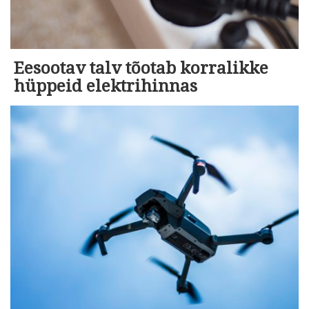
Eesootav talv tõotab korralikke
hüppeid elektrihinnas