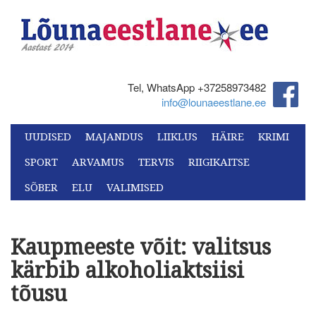
Tel, WhatsApp +37258973482‬
info@lounaeestlane.ee
UUDISED
MAJANDUS
LIIKLUS
HÄIRE
KRIMI
SPORT
ARVAMUS
TERVIS
RIIGIKAITSE
SÕBER
ELU
VALIMISED
Kaupmeeste võit: valitsus
kärbib alkoholiaktsiisi
tõusu