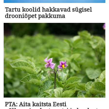
Tartu koolid hakkavad sügisel
drooniõpet pakkuma
PTA: Aita kaitsta Eesti