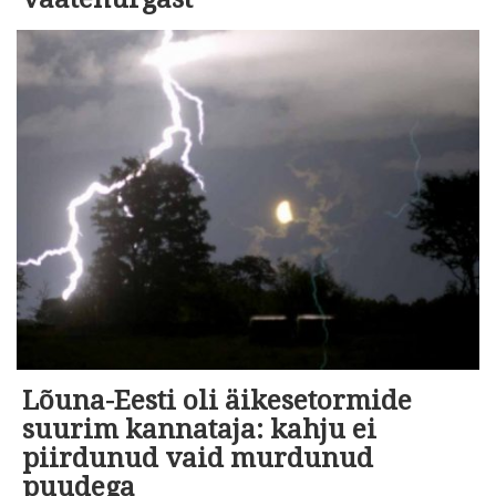
Lõuna-Eesti oli äikesetormide
suurim kannataja: kahju ei
piirdunud vaid murdunud
puudega