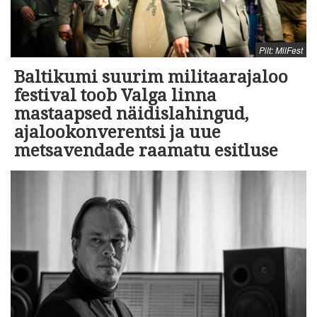
Pilt: MilFest
Baltikumi suurim militaarajaloo
festival toob Valga linna
mastaapsed näidislahingud,
ajalookonverentsi ja uue
metsavendade raamatu esitluse