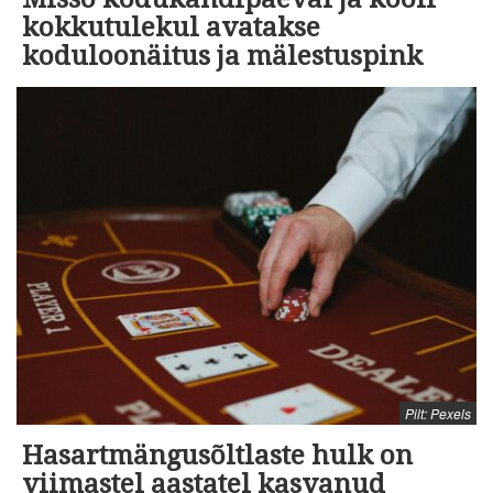
kokkutulekul avatakse
koduloonäitus ja mälestuspink
Pilt: Pexels
Hasartmängusõltlaste hulk on
viimastel aastatel kasvanud