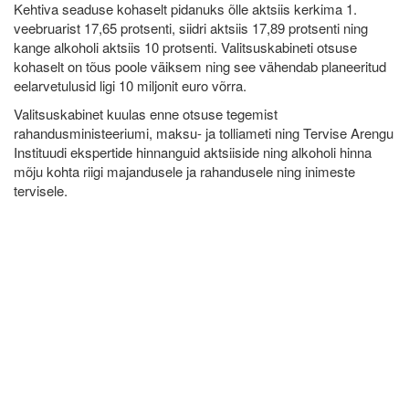
Kehtiva seaduse kohaselt pidanuks õlle aktsiis kerkima 1.
veebruarist 17,65 protsenti, siidri aktsiis 17,89 protsenti ning
kange alkoholi aktsiis 10 protsenti. Valitsuskabineti otsuse
kohaselt on tõus poole väiksem ning see vähendab planeeritud
eelarvetulusid ligi 10 miljonit euro võrra.
Valitsuskabinet kuulas enne otsuse tegemist
rahandusministeeriumi, maksu- ja tolliameti ning Tervise Arengu
Instituudi ekspertide hinnanguid aktsiiside ning alkoholi hinna
mõju kohta riigi majandusele ja rahandusele ning inimeste
tervisele.