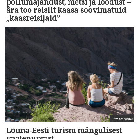
põllumajandust, metsi ja loodust –
ära too reisilt kaasa soovimatuid
„kaasreisijaid”
Pilt: Magnific
Lõuna-Eesti turism mängulisest
vaatenurgast