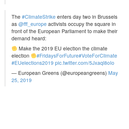
The
#ClimateStrike
enters day two in Brussels
as
@fff_europe
activists occupy the square in
front of the European Parliament to make their
demand heard:
Make the 2019 EU election the climate
election
#FridaysForFuture
#VoteForClimate
#EUelections2019
pic.twitter.com/5Jxaql8oIo
— European Greens (@europeangreens)
May
25, 2019