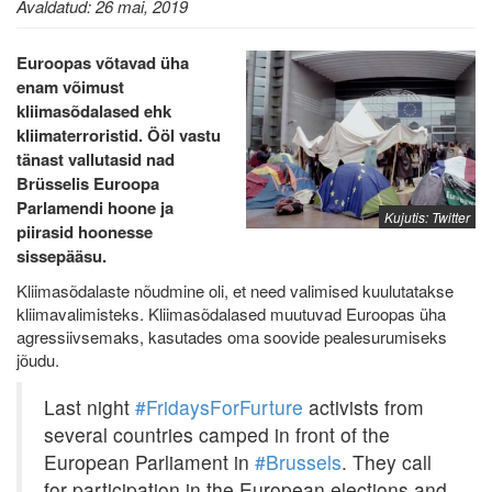
Avaldatud: 26 mai, 2019
Euroopas võtavad üha
enam võimust
kliimasõdalased ehk
kliimaterroristid. Ööl vastu
tänast vallutasid nad
Brüsselis Euroopa
Parlamendi hoone ja
Kujutis: Twitter
piirasid hoonesse
sissepääsu.
Kliimasõdalaste nõudmine oli, et need valimised kuulutatakse
kliimavalimisteks. Kliimasõdalased muutuvad Euroopas üha
agressiivsemaks, kasutades oma soovide pealesurumiseks
jõudu.
Last night
#FridaysForFurture
activists from
several countries camped in front of the
European Parliament in
#Brussels
. They call
for participation in the European elections and