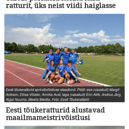
ratturit, üks neist viidi haiglasse
Eesti tõukeratturid sprindivõistluse staadionil. Pildil: ees (vasakult) Margit
Avikson, Eliisa Villako, Annika Aust, taga (vasakult) Enn Allik, Andrus Järg,
Aigar Nuuma, Meelis Maidla. Foto: Eesti Tõukerattaliit
Eesti tõukeratturid alustavad
maailmameistrivõistlusi