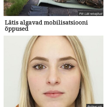
Pilt: Läti relvajõud
Lätis algavad mobilisatsiooni
õppused
Politsei pilt.