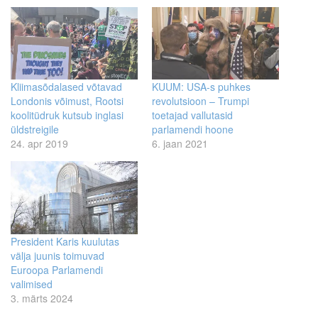
Kliimasõdalased võtavad
KUUM: USA-s puhkes
Londonis võimust, Rootsi
revolutsioon – Trumpi
koolitüdruk kutsub inglasi
toetajad vallutasid
üldstreigile
parlamendi hoone
24. apr 2019
6. jaan 2021
President Karis kuulutas
välja juunis toimuvad
Euroopa Parlamendi
valimised
3. märts 2024