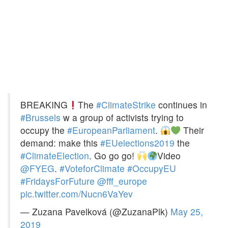
BREAKING
The
#ClimateStrike
continues in
#Brussels
w a group of activists trying to
occupy the
#EuropeanParliament
.
Their
demand: make this
#EUelections2019
the
#ClimateElection
. Go go go!
Video
@FYEG
.
#VoteforClimate
#OccupyEU
#FridaysForFuture
@fff_europe
pic.twitter.com/Nucn6VaYev
— Zuzana Pavelková (@ZuzanaPlk)
May 25,
2019