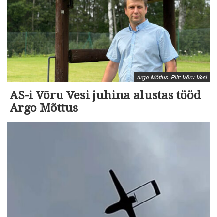
Argo Mõttus. Pilt: Võru Vesi
AS-i Võru Vesi juhina alustas tööd
Argo Mõttus