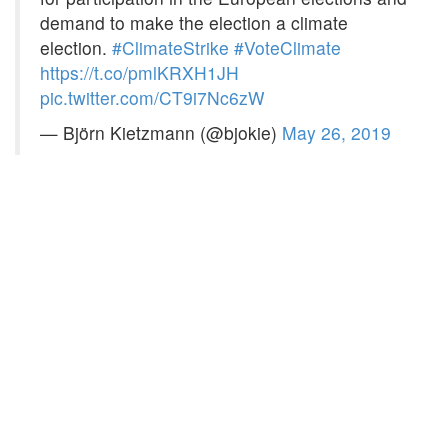
demand to make the election a climate
election.
#ClimateStrike
#VoteClimate
https://t.co/pmlKRXH1JH
pic.twitter.com/CT9i7Nc6zW
— Björn Kietzmann (@bjokie)
May 26, 2019