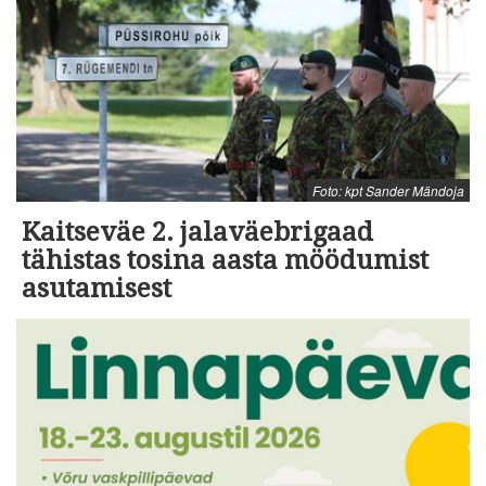
Foto: kpt Sander Mändoja
Kaitseväe 2. jalaväebrigaad
tähistas tosina aasta möödumist
asutamisest