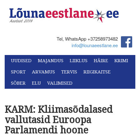
Tel, WhatsApp +37258973482‬
info@lounaeestlane.ee
UUDISED
MAJANDUS
LIIKLUS
HÄIRE
KRIMI
SPORT
ARVAMUS
TERVIS
RIIGIKAITSE
SÕBER
ELU
VALIMISED
KARM: Kliimasõdalased
vallutasid Euroopa
Parlamendi hoone