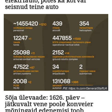
elektriauto, põles ka kõrval
seisnud teine auto
Pilt: https://x.com/GeneralStaffUA
Sõja ülevaade: 1626. päev –
jätkuvalt vene poole konveier
mõningaid edenemisi toob