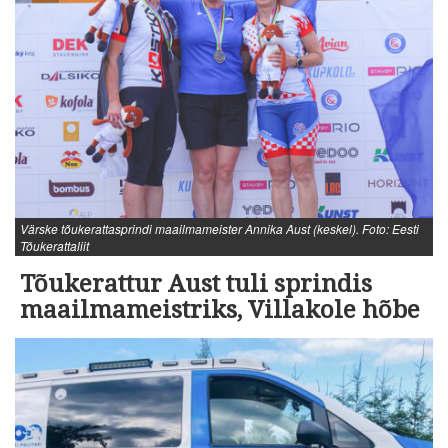
Värske tõukerattasprindi maailmameister Annika Aust (keskel). Foto: Eesti
Tõukerattaliit
Tõukerattur Aust tuli sprindis
maailmameistriks, Villakole hõbe