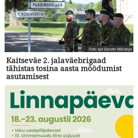
Foto: kpt Sander Mändoja
Kaitseväe 2. jalaväebrigaad
tähistas tosina aasta möödumist
asutamisest