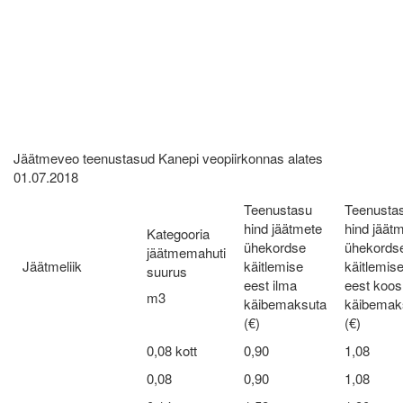
Jäätmeveo teenustasud Kanepi veopiirkonnas alates
01.07.2018
Teenustasu
Teenusta
hind jäätmete
hind jäät
Kategooria
ühekordse
ühekords
jäätmemahuti
Jäätmeliik
käitlemise
käitlemis
suurus
eest ilma
eest koos
m3
käibemaksuta
käibemak
(€)
(€)
0,08 kott
0,90
1,08
0,08
0,90
1,08