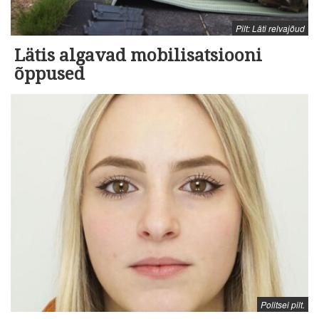
Pilt: Läti relvajõud
Lätis algavad mobilisatsiooni
õppused
Politsei pilt.