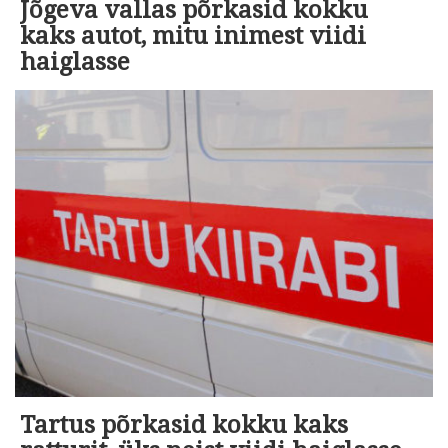
Jõgeva vallas põrkasid kokku
kaks autot, mitu inimest viidi
haiglasse
Tartus põrkasid kokku kaks