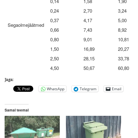
0,14
1,58
1,90
0,24
2,70
3,24
0,37
4,17
5,00
Segaolmejäätmed
0,66
7,43
8,92
0,80
9,01
10,81
1,50
16,89
20,27
2,50
28,15
33,78
4,50
50,67
60,80
Jaga:
WhatsApp
Telegram
Email
Samal teemal