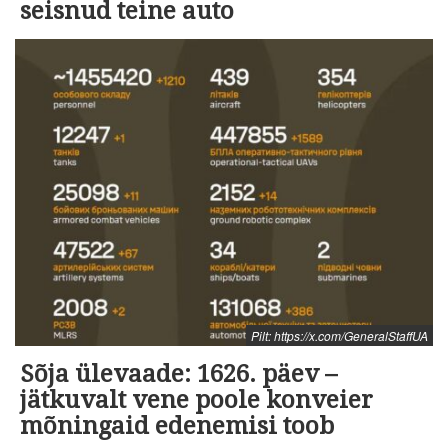
seisnud teine auto
Pilt: https://x.com/GeneralStaffUA
Sõja ülevaade: 1626. päev –
jätkuvalt vene poole konveier
mõningaid edenemisi toob