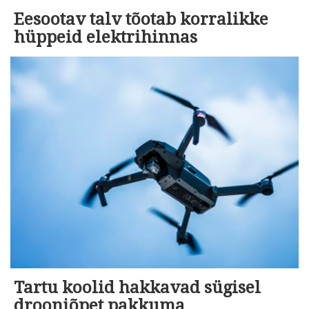
Eesootav talv tõotab korralikke
hüppeid elektrihinnas
Tartu koolid hakkavad sügisel
drooniõpet pakkuma