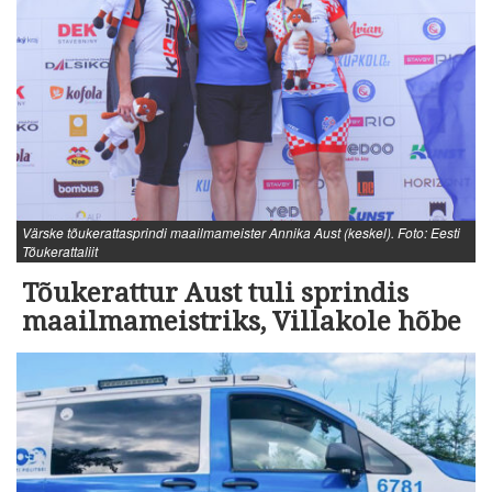
Värske tõukerattasprindi maailmameister Annika Aust (keskel). Foto: Eesti
Tõukerattaliit
Tõukerattur Aust tuli sprindis
maailmameistriks, Villakole hõbe