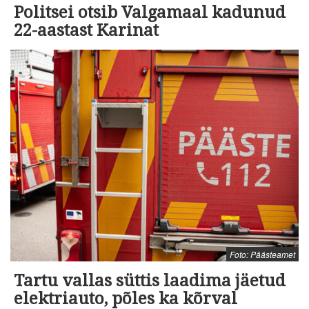
Politsei otsib Valgamaal kadunud
22-aastast Karinat
Foto: Päästeamet
Tartu vallas süttis laadima jäetud
elektriauto, põles ka kõrval