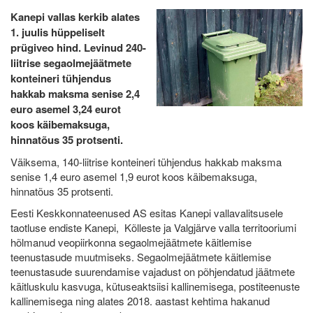
Kanepi vallas kerkib alates
1. juulis hüppeliselt
prügiveo hind. Levinud 240-
liitrise segaolmejäätmete
konteineri tühjendus
hakkab maksma senise 2,4
euro asemel 3,24 eurot
koos käibemaksuga,
hinnatõus 35 protsenti.
Väiksema, 140-liitrise konteineri tühjendus hakkab maksma
senise 1,4 euro asemel 1,9 eurot koos käibemaksuga,
hinnatõus 35 protsenti.
Eesti Keskkonnateenused AS esitas Kanepi vallavalitsusele
taotluse endiste Kanepi, Kõlleste ja Valgjärve valla territooriumi
hõlmanud veopiirkonna segaolmejäätmete käitlemise
teenustasude muutmiseks. Segaolmejäätmete käitlemise
teenustasude suurendamise vajadust on põhjendatud jäätmete
käitluskulu kasvuga, kütuseaktsiisi kallinemisega, postiteenuste
kallinemisega ning alates 2018. aastast kehtima hakanud