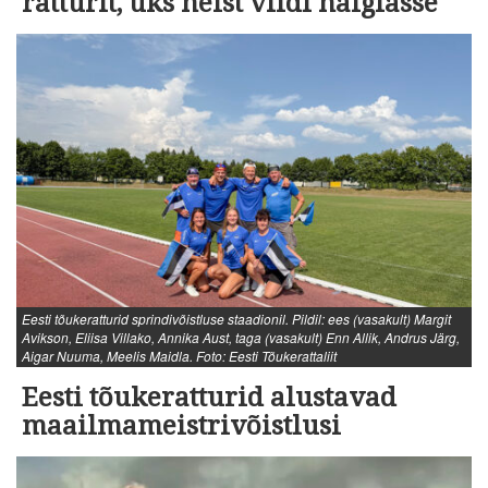
ratturit, üks neist viidi haiglasse
Eesti tõukeratturid sprindivõistluse staadionil. Pildil: ees (vasakult) Margit
Avikson, Eliisa Villako, Annika Aust, taga (vasakult) Enn Allik, Andrus Järg,
Aigar Nuuma, Meelis Maidla. Foto: Eesti Tõukerattaliit
Eesti tõukeratturid alustavad
maailmameistrivõistlusi