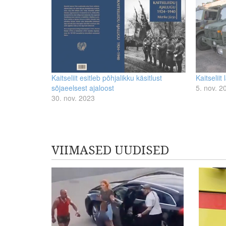
Kaitseliit esitleb põhjalikku käsitlust
Kaitselii
sõjaeelsest ajaloost
5. nov. 2
30. nov. 2023
VIIMASED UUDISED