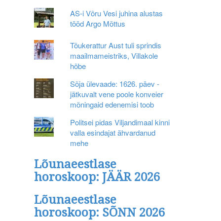
AS-i Võru Vesi juhina alustas
tööd Argo Mõttus
Tõukerattur Aust tuli sprindis
maailmameistriks, Villakole
hõbe
Sõja ülevaade: 1626. päev -
jätkuvalt vene poole konveier
mõningaid edenemisi toob
Politsei pidas Viljandimaal kinni
valla esindajat ähvardanud
mehe
Lõunaeestlase
horoskoop: JÄÄR 2026
Lõunaeestlase
horoskoop: SÕNN 2026