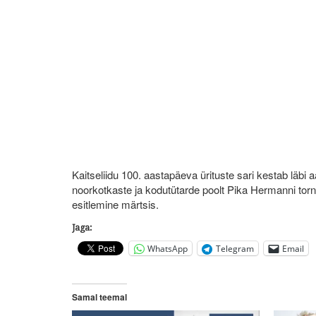
Kaitseliidu 100. aastapäeva ürituste sari kestab läbi
noorkotkaste ja kodutütarde poolt Pika Hermanni torn
esitlemine märtsis.
Jaga:
WhatsApp
Telegram
Email
Samal teemal