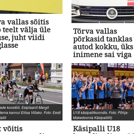
a vallas sõitis
 teelt välja üle
Tõrva vallas
se, juht viidi
põrkasid tanklas
glasse
autod kokku, üks
inimene sai viga
ade koostöö. Esiplaanil Margit
tema kannul Eliisa Villako. Foto: Eesti
U18 käsipallikoondis. Foto: Põhja-
aliit
Makedoonia Käsipallilit)
 võitis
Käsipalli U18