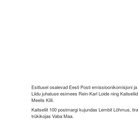
Esitlusel osalevad Eesti Posti emissioonikomisjoni ja E
Liidu juhatuse esimees Rein-Karl Loide ning Kaitselii
Meelis Kiili.
Kaitseliit 100 postmargi kujundas Lembit Lõhmus, ti
trükikojas Vaba Maa.