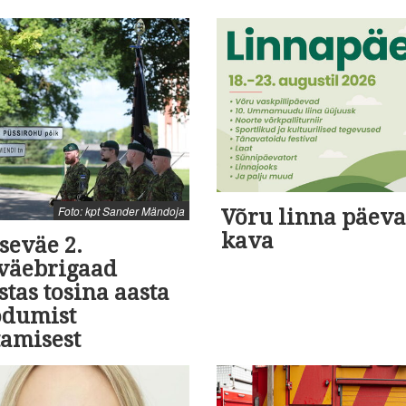
Foto: kpt Sander Mändoja
Võru linna päev
kava
seväe 2.
aväebrigaad
stas tosina aasta
dumist
tamisest