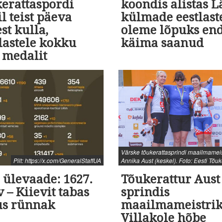
kerattaspordi
koondis alistas Lä
 teist päeva
külmade eestlast
est kulla,
oleme lõpuks en
lastele kokku
käima saanud
 medalit
Värske tõukerattasprindi maailmamei
Pilt: https://x.com/GeneralStaffUA
Annika Aust (keskel). Foto: Eesti Tõuke
 ülevaade: 1627.
Tõukerattur Aust 
 – Kiievit tabas
sprindis
us rünnak
maailmameistrik
Villakole hõbe