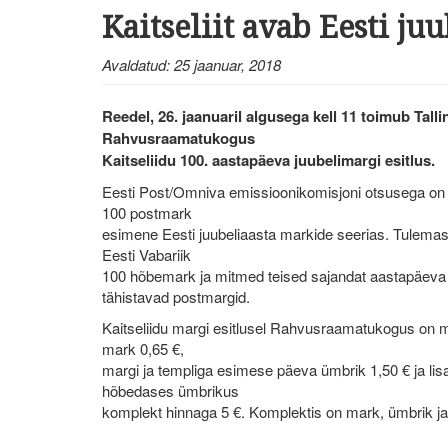
Kaitseliit avab Eesti ju
Avaldatud: 25 jaanuar, 2018
Reedel, 26. jaanuaril algusega kell 11 toimub Tall
Rahvusraamatukogus
Kaitseliidu 100. aastapäeva juubelimargi esitlus.
Eesti Post/Omniva emissioonikomisjoni otsusega on K
100 postmark
esimene Eesti juubeliaasta markide seerias. Tulemas
Eesti Vabariik
100 hõbemark ja mitmed teised sajandat aastapäeva
tähistavad postmargid.
Kaitseliidu margi esitlusel Rahvusraamatukogus on 
mark 0,65 €,
margi ja templiga esimese päeva ümbrik 1,50 € ja lis
hõbedases ümbrikus
komplekt hinnaga 5 €. Komplektis on mark, ümbrik ja 