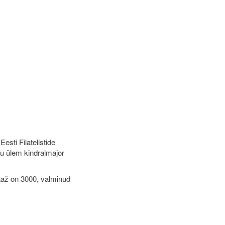
esti Filatelistide
du ülem kindralmajor
raaž on 3000, valminud