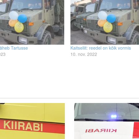
t läheb Tartusse
Kaitseliit: reedel on kõik vormis
023
10. nov. 2022