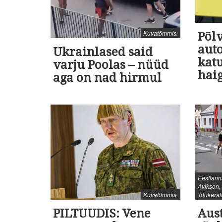
Kuvatõmmis.
Põlv
auto
Ukrainlased said
katu
varju Poolas – nüüd
hai
aga on nad hirmul
Eestlann
Avikson, 
Kuvatõmmis.
Tõukeratt
PILTUUDIS: Vene
Aust