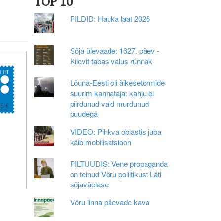
TOP 10
PILDID: Hauka laat 2026
Sõja ülevaade: 1627. päev -
Kiievit tabas valus rünnak
Lõuna-Eesti oli äikesetormide
suurim kannataja: kahju ei
piirdunud vaid murdunud
puudega
VIDEO: Pihkva oblastis juba
käib mobilisatsioon
PILTUUDIS: Vene propaganda
on teinud Võru poliitikust Läti
sõjaväelase
Võru linna päevade kava