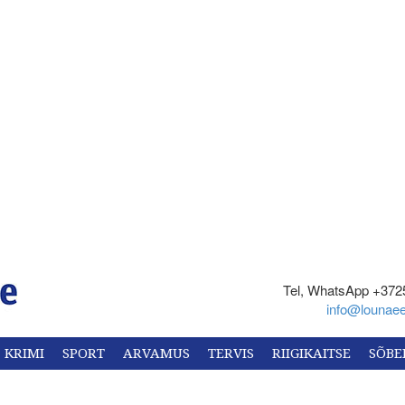
Tel, WhatsApp +372
info@lounaee
KRIMI
SPORT
ARVAMUS
TERVIS
RIIGIKAITSE
SÕBE