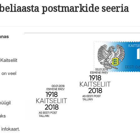
ubeliaasta postmarkide seeria
innas
aitseliit
 on veel
müügil
aks
infokaart.