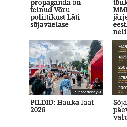
propaganda on
tõu
teinud Võru
MMil
poliitikust Läti
järj
sõjaväelase
eest
neli
Lõunaeestlase pilt.
PILDID: Hauka laat
Sõja
2026
päev
val