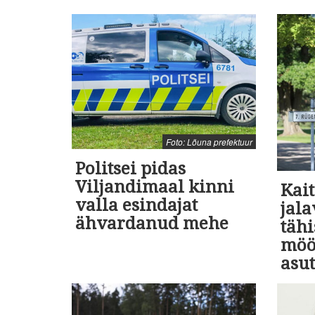
Foto: Lõuna prefektuur
Politsei pidas
Viljandimaal kinni
Kait
valla esindajat
jal
ähvardanud mehe
tähi
möö
asu