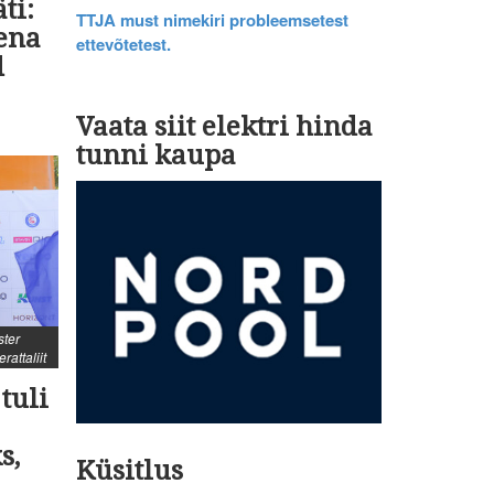
ti:
TTJA must nimekiri probleemsetest
ena
ettevõtetest.
d
Vaata siit elektri hinda
tunni kaupa
ster
rattaliit
tuli
s,
Küsitlus