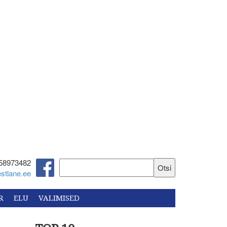
58973482‬
stlane.ee
R
ELU
VALIMISED