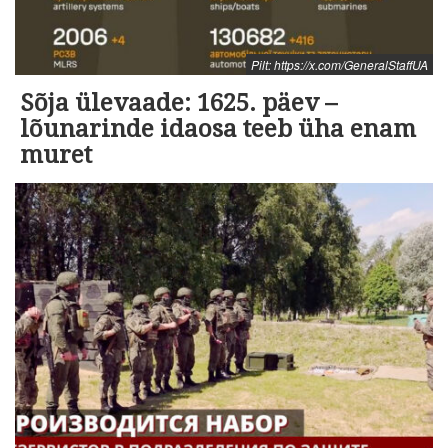
Pilt: https://x.com/GeneralStaffUA
Sõja ülevaade: 1625. päev –
lõunarinde idaosa teeb üha enam
muret