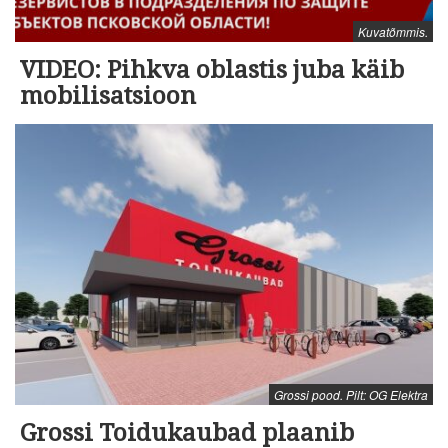
Kuvatõmmis.
VIDEO: Pihkva oblastis juba käib
mobilisatsioon
Grossi pood. Pilt: OG Elektra
Grossi Toidukaubad plaanib