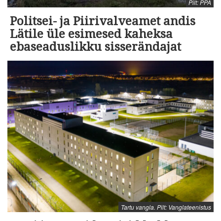
Pilt: PPA
Politsei- ja Piirivalveamet andis
Lätile üle esimesed kaheksa
ebaseaduslikku sisserändajat
Tartu vangla. Pilt: Vanglateenistus