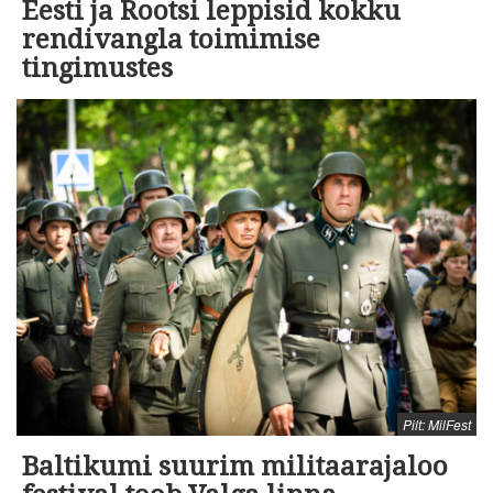
Eesti ja Rootsi leppisid kokku
rendivangla toimimise
tingimustes
Pilt: MilFest
Baltikumi suurim militaarajaloo