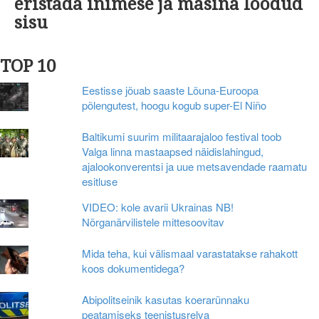
eristada inimese ja masina loodud
sisu
TOP 10
Eestisse jõuab saaste Lõuna-Euroopa
põlengutest, hoogu kogub super-El Niño
Baltikumi suurim militaarajaloo festival toob
Valga linna mastaapsed näidislahingud,
ajalookonverentsi ja uue metsavendade raamatu
esitluse
VIDEO: kole avarii Ukrainas NB!
Nõrganärvilistele mittesoovitav
Mida teha, kui välismaal varastatakse rahakott
koos dokumentidega?
Abipolitseinik kasutas koerarünnaku
peatamiseks teenistusrelva