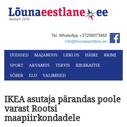
Tel, WhatsApp +37258973482‬
info@lounaeestlane.ee
UUDISED
MAJANDUS
LIIKLUS
HÄIRE
KRIMI
SPORT
ARVAMUS
TERVIS
RIIGIKAITSE
SÕBER
ELU
VALIMISED
IKEA asutaja pärandas poole
varast Rootsi
maapiirkondadele