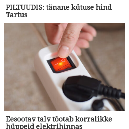
PILTUUDIS: tänane kütuse hind
Tartus
Eesootav talv tõotab korralikke
hüppeid elektrihinnas