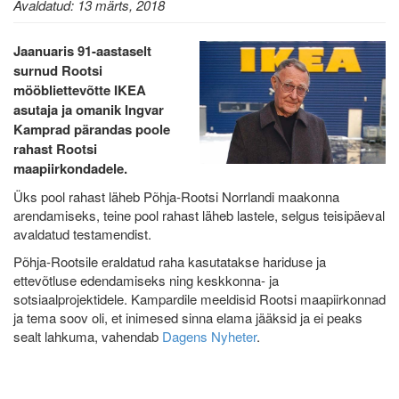
Avaldatud: 13 märts, 2018
Jaanuaris 91-aastaselt
surnud Rootsi
mööbliettevõtte IKEA
asutaja ja omanik Ingvar
Kamprad pärandas poole
rahast Rootsi
maapiirkondadele.
Üks pool rahast läheb Põhja-Rootsi Norrlandi maakonna
arendamiseks, teine pool rahast läheb lastele, selgus teisipäeval
avaldatud testamendist.
Põhja-Rootsile eraldatud raha kasutatakse hariduse ja
ettevõtluse edendamiseks ning keskkonna- ja
sotsiaalprojektidele. Kampardile meeldisid Rootsi maapiirkonnad
ja tema soov oli, et inimesed sinna elama jääksid ja ei peaks
sealt lahkuma, vahendab
Dagens Nyheter
.