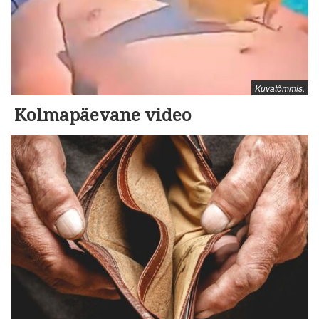
Kuvatõmmis.
Kolmapäevane video