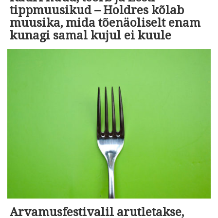
tippmuusikud – Holdres kõlab
muusika, mida tõenäoliselt enam
kunagi samal kujul ei kuule
Arvamusfestivalil arutletakse,