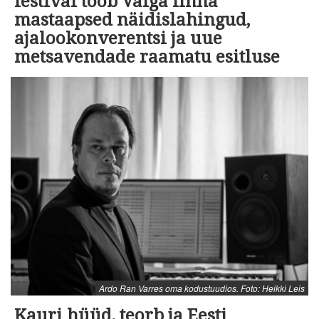
festival toob Valga linna
mastaapsed näidislahingud,
ajalookonverentsi ja uue
metsavendade raamatu esitluse
Ardo Ran Varres oma kodustuudios. Foto: Heikki Leis
Kauri hüüd, teorb ja Eesti