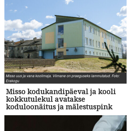
Misso uus ja vana koolimaja. Viimane on praeguseks lammutatud. Foto:
Erakogu
Misso kodukandipäeval ja kooli
kokkutulekul avatakse
koduloonäitus ja mälestuspink