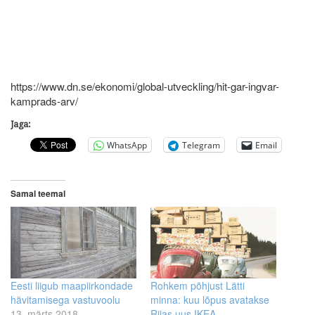
https://www.dn.se/ekonomi/global-utveckling/hit-gar-ingvar-
kamprads-arv/
Jaga:
WhatsApp
Telegram
Email
Samal teemal
Eesti liigub maapiirkondade
Rohkem põhjust Lätti
hävitamisega vastuvoolu
minna: kuu lõpus avatakse
13. märts 2018
Riias uus IKEA