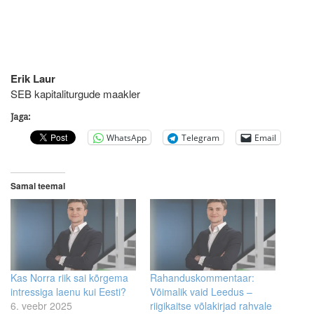
Erik Laur
SEB kapitaliturgude maakler
Jaga:
WhatsApp
Telegram
Email
Samal teemal
Kas Norra riik sai kõrgema
Rahanduskommentaar:
intressiga laenu kui Eesti?
Võimalik vaid Leedus –
6. veebr 2025
riigikaitse võlakirjad rahvale