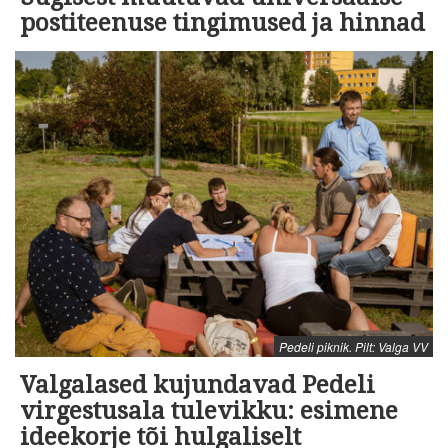
postiteenuse tingimused ja hinnad
Pedeli piknik. Pilt: Valga VV
Valgalased kujundavad Pedeli
virgestusala tulevikku: esimene
ideekorje tõi hulgaliselt