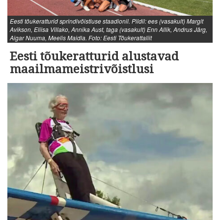
Eesti tõukeratturid sprindivõistluse staadionil. Pildil: ees (vasakult) Margit
Avikson, Eliisa Villako, Annika Aust, taga (vasakult) Enn Allik, Andrus Järg,
Aigar Nuuma, Meelis Maidla. Foto: Eesti Tõukerattaliit
Eesti tõukeratturid alustavad
maailmameistrivõistlusi