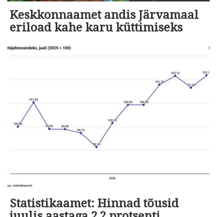
Keskkonnaamet andis Järvamaal
eriload kahe karu küttimiseks
Statistikaamet: Hinnad tõusid
juulis aastaga 2,2 protsenti