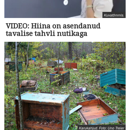
Kuvatõmmis.
VIDEO: Hiina on asendanud
tavalise tahvli nutikaga
Karukahjud. Foto: Uno Treier