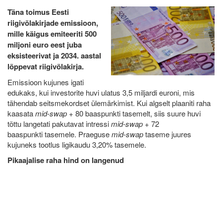
Täna toimus Eesti
riigivõlakirjade emissioon,
mille käigus emiteeriti 500
miljoni euro eest juba
eksisteerivat ja 2034. aastal
lõppevat riigivõlakirja.
Emissioon kujunes igati
edukaks, kui investorite huvi ulatus 3,5 miljardi euroni, mis
tähendab seitsmekordset ülemärkimist. Kui algselt plaaniti raha
kaasata
mid-swap
+ 80 baaspunkti tasemelt, siis suure huvi
tõttu langetati pakutavat intressi
mid-swap
+ 72
baaspunkti tasemele. Praeguse
mid-swap
taseme juures
kujuneks tootlus ligikaudu 3,20% tasemele.
Pikaajalise raha hind on langenud