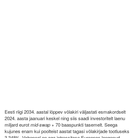
Eesti riigi 2034. aastal lõppev võlakiri väljastati esmakordselt
2024. aasta jaanuari keskel ning siis saadi investoritelt laenu
miljard eurot
mid-swap
+ 70 baaspunkti tasemelt. Seega
kujunes enam kui poolteist aastat tagasi võlakirjade tootluseks
3,348%. Vahepeal on aga intressitase Euroopas langenud –