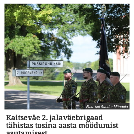
Foto: kpt Sander Mändoja
Kaitseväe 2. jalaväebrigaad
tähistas tosina aasta möödumist
asutamisest