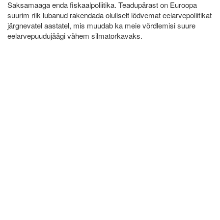
Saksamaaga enda fiskaalpoliitika. Teadupärast on Euroopa
suurim riik lubanud rakendada oluliselt lõdvemat eelarvepoliitikat
järgnevatel aastatel, mis muudab ka meie võrdlemisi suure
eelarvepuudujäägi vähem silmatorkavaks.