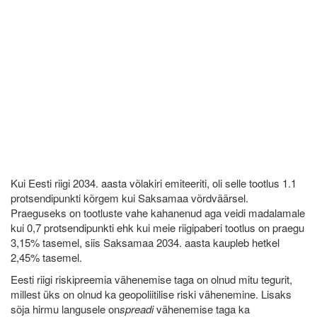
Kui Eesti riigi 2034. aasta võlakiri emiteeriti, oli selle tootlus 1.1
protsendipunkti kõrgem kui Saksamaa võrdväärsel.
Praeguseks on tootluste vahe kahanenud aga veidi madalamale
kui 0,7 protsendipunkti ehk kui meie riigipaberi tootlus on praegu
3,15% tasemel, siis Saksamaa 2034. aasta kaupleb hetkel
2,45% tasemel.
Eesti riigi riskipreemia vähenemise taga on olnud mitu tegurit,
millest üks on olnud ka geopoliitilise riski vähenemine. Lisaks
sõja hirmu langusele on
spreadi
vähenemise taga ka