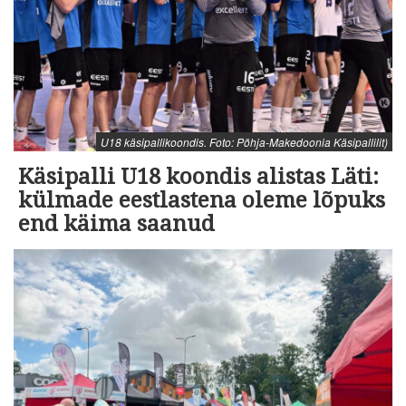
U18 käsipallikoondis. Foto: Põhja-Makedoonia Käsipallilit)
Käsipalli U18 koondis alistas Läti:
külmade eestlastena oleme lõpuks
end käima saanud