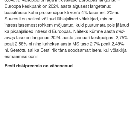
Euroopa keskpank on 2024. aasta algusest langetanud
baasitresse kahe protsendipunkti võrra 4% tasemelt 2%-ni.
Suuresti on sellest võitnud lühiajalised võlakirjad, mis on
intressitasemest rohkem mõjutatud, kuid puutumata pole jäänud
ka pikaajalised intressid Euroopas. Näiteks kümne aasta
mid-
swap
tase on langenud 2024. aasta jaanuari keskpaigast 2,75%
pealt 2,58%-ni ning kaheksa aasta MS tase 2,7% pealt 2,48%-
ni. Seetõttu sai ka Eesti riik täna soodsamalt laenu kui võlakirja
esmaemissioonil.
Eesti riskipreemia on vähenenud