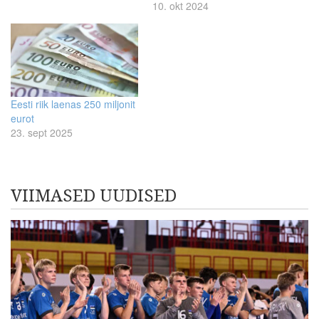
10. okt 2024
Eesti riik laenas 250 miljonit
eurot
23. sept 2025
VIIMASED UUDISED