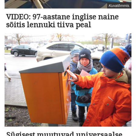
Kuvatõmmis.
VIDEO: 97-aastane inglise naine
sõitis lennuki tiiva peal
Sügisest muutuvad universaalse