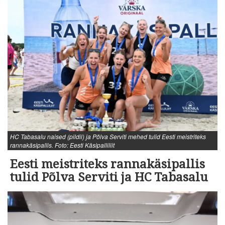
HC Tabasalu naised (pildil) ja Põlva Serviti mehed tulid Eesti meistriteks
rannakäsipallis. Foto: Eesti Käsipalliliit
Eesti meistriteks rannakäsipallis
tulid Põlva Serviti ja HC Tabasalu