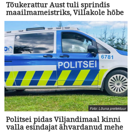
Tõukerattur Aust tuli sprindis
maailmameistriks, Villakole hõbe
Foto: Lõuna prefektuur
Politsei pidas Viljandimaal kinni
valla esindajat ähvardanud mehe