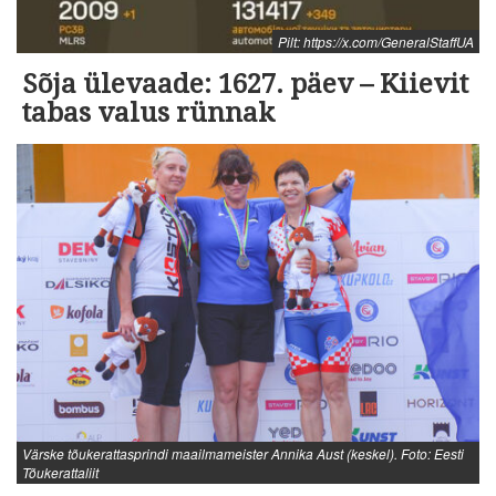
Pilt: https://x.com/GeneralStaffUA
Sõja ülevaade: 1627. päev – Kiievit
tabas valus rünnak
Värske tõukerattasprindi maailmameister Annika Aust (keskel). Foto: Eesti
Tõukerattaliit