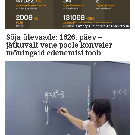
Pilt: https://x.com/GeneralStaffUA
Sõja ülevaade: 1626. päev –
jätkuvalt vene poole konveier
mõningaid edenemisi toob