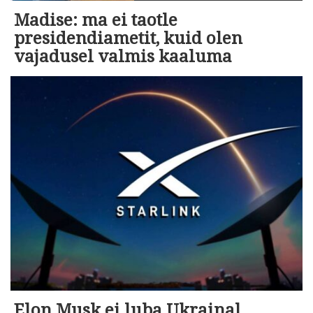
Madise: ma ei taotle
presidendiametit, kuid olen
vajadusel valmis kaaluma
Elon Musk ei luba Ukrainal