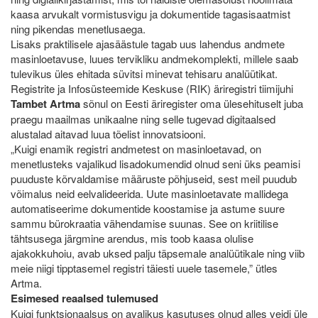
kaasa arvukalt vormistusvigu ja dokumentide tagasisaatmist
ning pikendas menetlusaega.
Lisaks praktilisele ajasäästule tagab uus lahendus andmete
masinloetavuse, luues tervikliku andmekomplekti, millele saab
tulevikus üles ehitada süvitsi minevat tehisaru analüütikat.
Registrite ja Infosüsteemide Keskuse (RIK) äriregistri tiimijuhi
Tambet Artma
sõnul on Eesti äriregister oma ülesehituselt juba
praegu maailmas unikaalne ning selle tugevad digitaalsed
alustalad aitavad luua tõelist innovatsiooni.
„Kuigi enamik registri andmetest on masinloetavad, on
menetlusteks vajalikud lisadokumendid olnud seni üks peamisi
puuduste kõrvaldamise määruste põhjuseid, sest meil puudub
võimalus neid eelvalideerida. Uute masinloetavate mallidega
automatiseerime dokumentide koostamise ja astume suure
sammu bürokraatia vähendamise suunas. See on kriitilise
tähtsusega järgmine arendus, mis toob kaasa olulise
ajakokkuhoiu, avab uksed palju täpsemale analüütikale ning viib
meie niigi tipptasemel registri täiesti uuele tasemele,” ütles
Artma.
Esimesed reaalsed tulemused
Kuigi funktsionaalsus on avalikus kasutuses olnud alles veidi üle