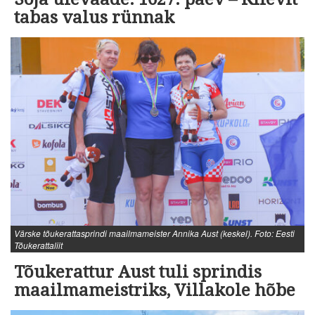
tabas valus rünnak
Värske tõukerattasprindi maailmameister Annika Aust (keskel). Foto: Eesti
Tõukerattaliit
Tõukerattur Aust tuli sprindis
maailmameistriks, Villakole hõbe