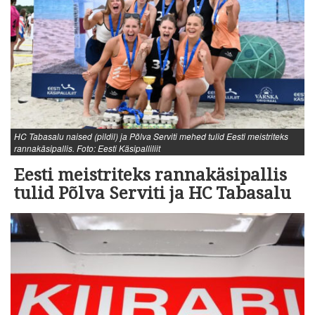
HC Tabasalu naised (pildil) ja Põlva Serviti mehed tulid Eesti meistriteks
rannakäsipallis. Foto: Eesti Käsipalliliit
Eesti meistriteks rannakäsipallis
tulid Põlva Serviti ja HC Tabasalu