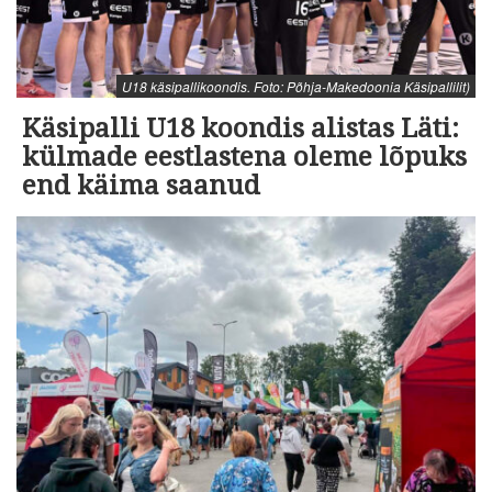
U18 käsipallikoondis. Foto: Põhja-Makedoonia Käsipallilit)
Käsipalli U18 koondis alistas Läti:
külmade eestlastena oleme lõpuks
end käima saanud