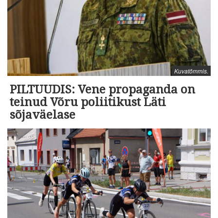
Kuvatõmmis.
PILTUUDIS: Vene propaganda on
teinud Võru poliitikust Läti
sõjaväelase