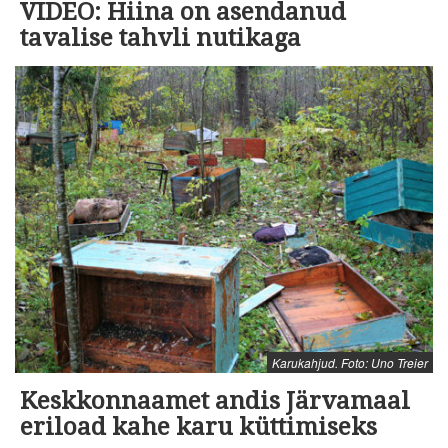
VIDEO: Hiina on asendanud
tavalise tahvli nutikaga
Karukahjud. Foto: Uno Treier
Keskkonnaamet andis Järvamaal
eriload kahe karu küttimiseks