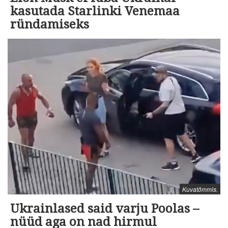
kasutada Starlinki Venemaa
ründamiseks
Kuvatõmmis.
Ukrainlased said varju Poolas –
nüüd aga on nad hirmul