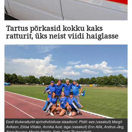
Tartus põrkasid kokku kaks
ratturit, üks neist viidi haiglasse
Eesti tõukeratturid sprindivõistluse staadionil. Pildil: ees (vasakult) Margit
Avikson, Eliisa Villako, Annika Aust, taga (vasakult) Enn Allik, Andrus Järg,
Aigar Nuuma, Meelis Maidla. Foto: Eesti Tõukerattaliit