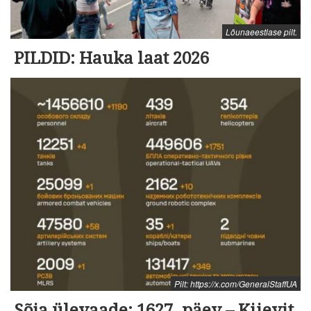
Lõunaeestlase pilt.
PILDID: Hauka laat 2026
Pilt: https://x.com/GeneralStaffUA
Sõja ülevaade: 1627. päev – Kiievit