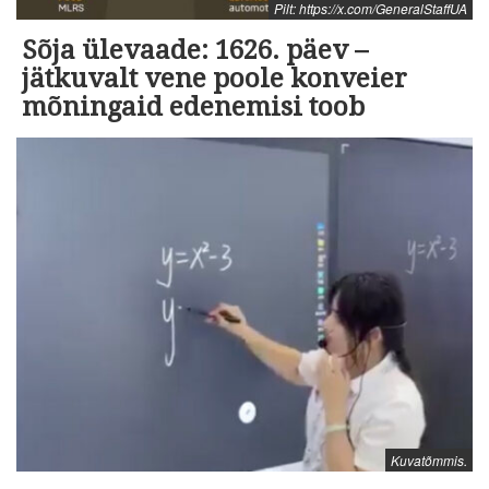
Pilt: https://x.com/GeneralStaffUA
Sõja ülevaade: 1626. päev –
jätkuvalt vene poole konveier
mõningaid edenemisi toob
Kuvatõmmis.