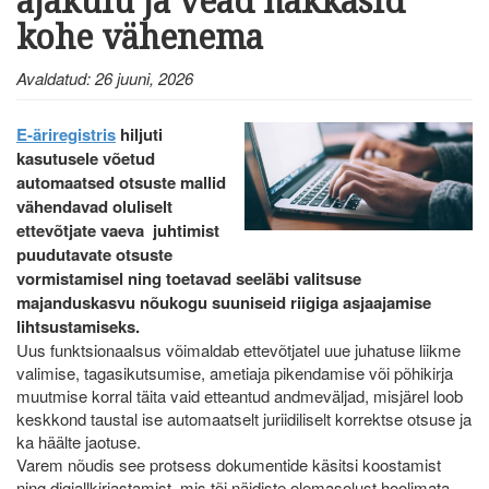
ajakulu ja vead hakkasid
kohe vähenema
Avaldatud: 26 juuni, 2026
E-äriregistris
hiljuti
kasutusele võetud
automaatsed otsuste mallid
vähendavad oluliselt
ettevõtjate vaeva juhtimist
puudutavate otsuste
vormistamisel ning toetavad seeläbi valitsuse
majanduskasvu nõukogu suuniseid riigiga asjaajamise
lihtsustamiseks.
Uus funktsionaalsus võimaldab ettevõtjatel uue juhatuse liikme
valimise, tagasikutsumise, ametiaja pikendamise või põhikirja
muutmise korral täita vaid etteantud andmeväljad, misjärel loob
keskkond taustal ise automaatselt juriidiliselt korrektse otsuse ja
ka häälte jaotuse.
Varem nõudis see protsess dokumentide käsitsi koostamist
ning digiallkirjastamist, mis tõi näidiste olemasolust hoolimata