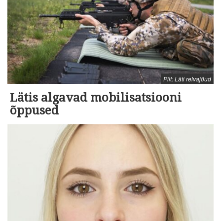
Pilt: Läti relvajõud
Lätis algavad mobilisatsiooni
õppused