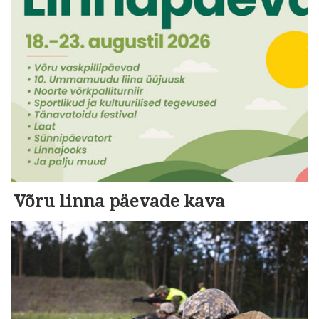
Võru linna päevade kava