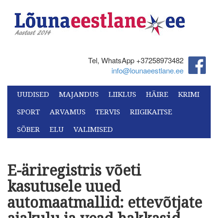
Tel, WhatsApp +37258973482‬
info@lounaeestlane.ee
UUDISED
MAJANDUS
LIIKLUS
HÄIRE
KRIMI
SPORT
ARVAMUS
TERVIS
RIIGIKAITSE
SÕBER
ELU
VALIMISED
E-äriregistris võeti
kasutusele uued
automaatmallid: ettevõtjate