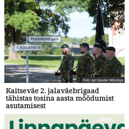
Foto: kpt Sander Mändoja
Kaitseväe 2. jalaväebrigaad
tähistas tosina aasta möödumist
asutamisest