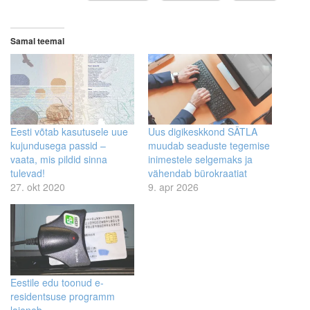
Samal teemal
Eesti võtab kasutusele uue
Uus digikeskkond SÄTLA
kujundusega passid –
muudab seaduste tegemise
vaata, mis pildid sinna
inimestele selgemaks ja
tulevad!
vähendab bürokraatiat
27. okt 2020
9. apr 2026
Eestile edu toonud e-
residentsuse programm
laieneb