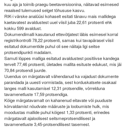
kuu aja ja toimib praegu beetaversioonina, näitavad esimesed
reaalsed tulemused selget tõhususe kasvu.
RIK-i värske analüüsi kohaselt esitati tänavu mais mallidega
kaetavatest avaldustest uuel viisil juba 22,61 protsenti ehk
kokku 599 avaldust.
Dokumendimalli kasutanud ettevõtjatest läbis esimesel korral
registrikontrolli 78,22 protsenti, samas kui tavapärasel viisil
esitatud dokumentide puhul oli see näitaja ligi seitse
protsendipunkti madalam.
Samuti lõppes malliga esitatud avaldustest positiivse kandega
tervelt 77,46 protsenti, ületades mallita esituste edukust, mis jäi
70,84 protsendi juurde.
Uuendus on märgatavalt vähendanud ka vajadust dokumente
parandada ja uuesti vormistada, sest korduskatsete osakaal
langes malli kasutamisel 12,31 protsendile, võrrelduna
tavamenetluste 17,59 protsendiga.
Kõige märgatavamalt on kahanenud eitavate või puuduste
kõrvaldamist nõudvate määruste ja loobumiste hulk, mis
moodustas mallide puhul kõigest 1,33 protsenti, erinedes
märgatavalt ajaloolisest seitsmeprotsendilisest ja
tavamenetluste 3,45-protsendilisest tasemest.