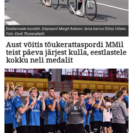
Eestlannade koostöö. Esiplaanil Margit Avikson, tema kannul Eliisa Villako.
Foto: Eesti Tõukerattaliit
Aust võitis tõukerattaspordi MMil
teist päeva järjest kulla, eestlastele
kokku neli medalit