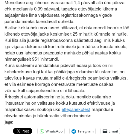
Menetluse aeg lühenes varasemalt 1,4 päevalt alla ühe päeva
ehk mediaanis 0,99 päevani, tagades ettevõtjatele kiirema
asjaajamise ilma vajaduseta registriosakonnaga vigade
parandamiseks täiendavalt suhelda.
Ajalise kokkuhoiu arvutused näitavad, et dokumendi loomise töö
kiireneb ettevõtja jaoks keskmiselt 25 minutilt kümnele minutile.
Kui liita siia juurde registriosakonna säästetud aeg, mis kuluks
iga vigase dokumendi kontrollimisele ja määruse koostamisele,
hoiab uus lahendus praeguste mahtude põhjal aastas kokku
hinnanguliselt 951 inimtundi.
Kuna süsteemi arendatakse pidevalt edasi ja töös on nii
kahekeelsuse tugi kui ka põhikirjaga sidumise täiustamine, on
tulevikus kavas muuta mallid e-äriregistris peamiseks valikuks,
et viia esimese korraga õnnestuvate menetluste osakaal
võimalikult sajaprotsendilise sihi lähedale.
Äriregistri automatiseerimine ja dokumentide esitamise
lihtsustamine on valitsuse kokku kutsutud efektiivsuse ja
majanduskasvu nõukoja üks
ettepanekutest
majanduse
elavdamiseks ja bürokraatia vähendamiseks.
Jaga:
WhatsApp
Telegram
Email