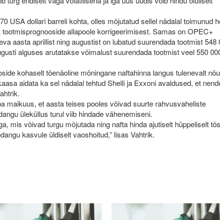
 turg endiselt väga volatiilsena ja iga uus uudis võib hindu oluliselt
0 USA dollari barreli kohta, olles mõjutatud sellel nädalal toimunud 
 tootmisprognooside allapoole korrigeerimisest. Samas on OPEC+
eva aasta aprillist ning augustist on lubatud suurendada tootmist 548
gusti alguses arutatakse võimalust suurendada tootmist veel 550 000
oside kohaselt tõenäoline mõningane naftahinna langus tulenevalt nõ
asa aidata ka sel nädalal tehtud Shelli ja Exxoni avaldused, et nend
ahtrik.
 maikuus, et aasta teises pooles võivad suurte rahvusvaheliste
angu üleküllus turul viib hindade vähenemiseni.
ega, mis võivad turgu mõjutada ning nafta hinda ajutiselt hüppeliselt tõs
ngu kasvule üldiselt vaoshoitud,” lisas Vahtrik.