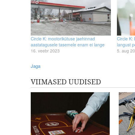
Circle K: mootorikütuse jaehinnad
Circle K:
aastatagusele tasemele enam ei lange
langust p
16. veebr 2023
5. aug 2
Jaga
VIIMASED UUDISED