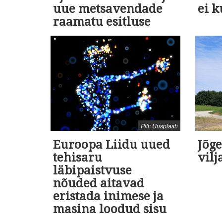
uue metsavendade
ei k
raamatu esitluse
Pilt: Unsplash
Euroopa Liidu uued
Jõge
tehisaru
vilj
läbipaistvuse
nõuded aitavad
eristada inimese ja
masina loodud sisu