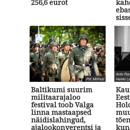
256,6 eurot
kah
eba
siss
Ardo Ran
Pilt: MilFest
Heikki L
Baltikumi suurim
Kaur
militaarajaloo
Ees
festival toob Valga
Hol
linna mastaapsed
muu
näidislahingud,
tõe
ajalookonverentsi ja
kun