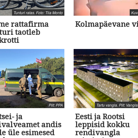
Tunturi ratas. Foto: Tiia Monto
Kuv
me rattafirma
Kolmapäevane v
uri taotleb
krotti
Pilt: PPA
Tartu vangla. Pilt: Vangl
tsei- ja
Eesti ja Rootsi
rivalveamet andis
leppisid kokku
le üle esimesed
rendivangla