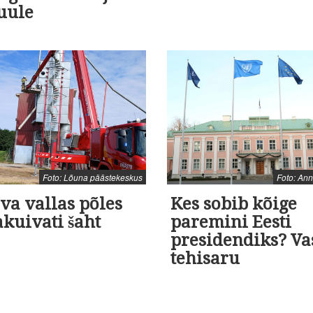
uule
Foto: Lõuna päästekeskus
Foto: An
va vallas põles
Kes sobib kõige
akuivati šaht
paremini Eesti
presidendiks? Va
tehisaru