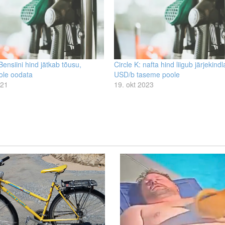
 Bensiini hind jätkab tõusu,
Circle K: nafta hind liigub järjekindl
ole oodata
USD/b taseme poole
021
19. okt 2023