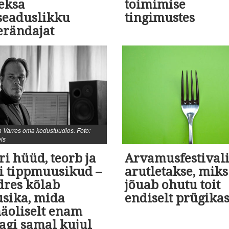
eksa
toimimise
seaduslikku
tingimustes
erändajat
 Varres oma kodustuudios. Foto:
eis
i hüüd, teorb ja
Arvamusfestivali
ti tippmuusikud –
arutletakse, miks
dres kõlab
jõuab ohutu toit
sika, mida
endiselt prügikas
näoliselt enam
agi samal kujul