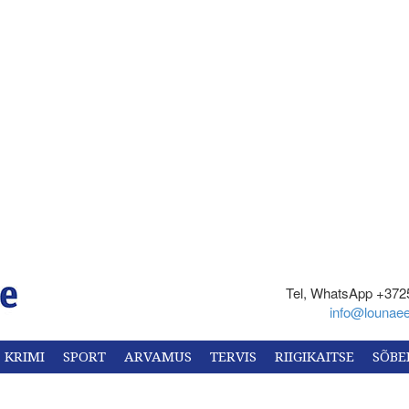
Tel, WhatsApp +372
info@lounaee
KRIMI
SPORT
ARVAMUS
TERVIS
RIIGIKAITSE
SÕBE