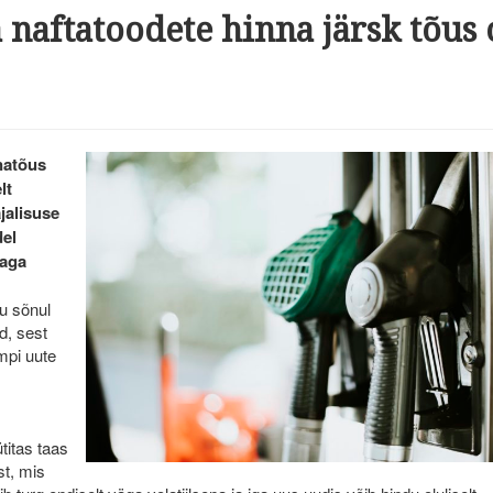
a naftatoodete hinna järsk tõus
natõus
lt
jalisuse
del
 aga
u sõnul
d, sest
mpi uute
titas taas
st, mis