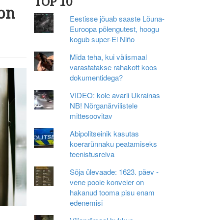
TOP 10
 on
Eestisse jõuab saaste Lõuna-
Euroopa põlengutest, hoogu
kogub super-El Niño
Mida teha, kui välismaal
varastatakse rahakott koos
dokumentidega?
VIDEO: kole avarii Ukrainas
NB! Nõrganärvilistele
mittesoovitav
Abipolitseinik kasutas
koerarünnaku peatamiseks
teenistusrelva
Sõja ülevaade: 1623. päev -
vene poole konveier on
hakanud tooma pisu enam
edenemisi