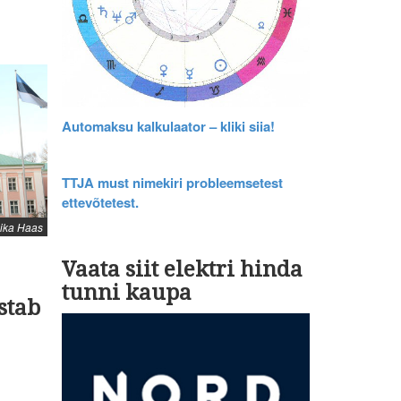
Automaksu kalkulaator – kliki siia!
TTJA must nimekiri probleemsetest
ettevõtetest.
nika Haas
Vaata siit elektri hinda
tunni kaupa
stab