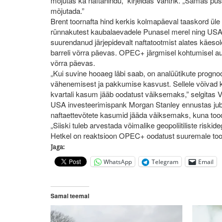
mõjutas ka naftahindu,” kirjeldas Vahtrik. „Samas püsib
mõjutada.”
Brent toornafta hind kerkis kolmapäeval taaskord üle 7
rünnakutest kaubalaevadele Punasel merel ning USA
suurendanud järjepidevalt naftatootmist alates käesol
barreli võrra päevas. OPEC+ järgmisel kohtumisel au
võrra päevas.
„Kui suvine hooaeg läbi saab, on analüütikute progno
vähenemisest ja pakkumise kasvust. Sellele võivad ka
kvartali kasum jääb oodatust väiksemaks,” selgitas V
USA investeerimispank Morgan Stanley ennustas juba
naftaettevõtete kasumid jääda väiksemaks, kuna tood
„Siiski tuleb arvestada võimalike geopoliitiliste riskid
Hetkel on reaktsioon OPEC+ oodatust suuremale tooda
Jaga:
WhatsApp
Telegram
Email
Samal teemal