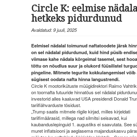
Circle K: eelmise nädal
hetkeks pidurdunud
Avaldatud: 9 juuli, 2025
Eelmisel nädalal toimunud naftatoodete järsk hin
on sel nädalal pidurdunud, kuid hind püsib endise
viimase kahe nädala kõrgeimal tasemel, sest hooa
tõttu on nõudlus suur ja olukord füüsilistel turgu
pingeline. Mitmete tegurite kokkulangemisel võib
sügisest oodata nafta hinna langustrendi.
Circle K mootorikütuste müügidirektori Raimo Vahtrik
on toornafta futuuride hinnatõus sel nädalal pidurdunu
investorid alles kaaluvad USA presidendi Donald Tru
tariifiähvarduste tõsidust.
„Trump saatis mitmele riigile kirjad, milles kirjeldati
tariifimäärasid, millega nad silmitsi seisavad, kui
kaubanduslepinguid 1. augustiks ei saavutata. See sü
muret inflatsiooni ja aeglasema majanduskasvu pära