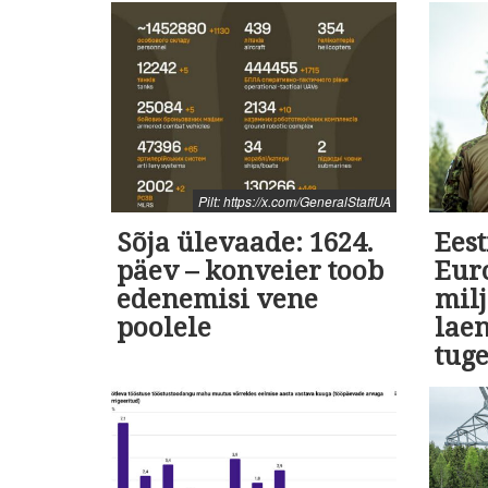
Pilt: https://x.com/GeneralStaffUA
Sõja ülevaade: 1624.
Eest
päev – konveier toob
Euro
edenemisi vene
milj
poolele
lae
tug