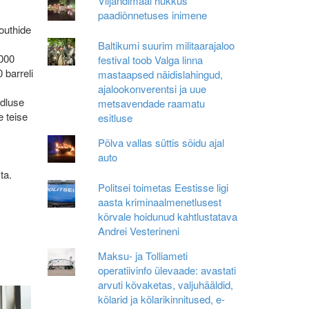
Viljandimaal hukkus
paadiõnnetuses inimene
houthide
Baltikumi suurim militaarajaloo
 000
festival toob Valga linna
 barreli
mastaapsed näidislahingud,
ajalookonverentsi ja uue
udluse
metsavendade raamatu
e teise
esitluse
Põlva vallas süttis sõidu ajal
auto
ta.
Politsei toimetas Eestisse ligi
aasta kriminaalmenetlusest
kõrvale hoidunud kahtlustatava
Andrei Vesterineni
Maksu- ja Tolliameti
operatiivinfo ülevaade: avastati
arvuti kõvaketas, valjuhääldid,
kõlarid ja kõlarikinnitused, e-