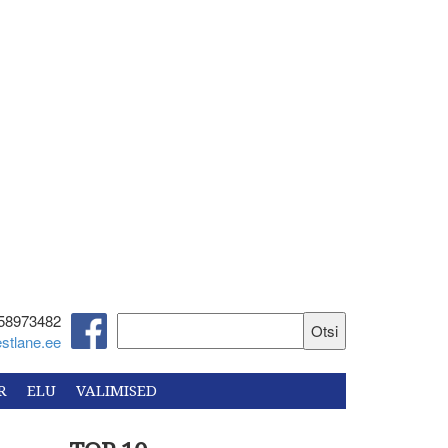
58973482‬
stlane.ee
R
ELU
VALIMISED