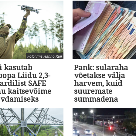
Foto: rms Hanno Kull
i kasutab
Pank: sularaha
opa Liidu 2,3-
võetakse välja
ardilist SAFE
harvem, kuid
nu kaitsevõime
suuremate
evdamiseks
summadena