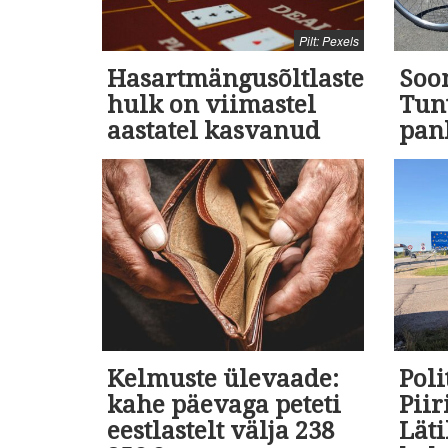
Pilt: Pexels
Hasartmängusõltlaste
Soo
hulk on viimastel
Tunt
aastatel kasvanud
pan
Kelmuste ülevaade:
Poli
kahe päevaga peteti
Pii
eestlastelt välja 238
Läti